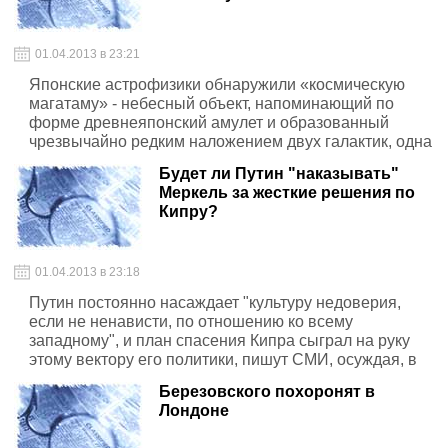
01.04.2013 в 23:21
Японские астрофизики обнаружили «космическую
магатаму» - небесный объект, напоминающий по
форме древнеяпонский амулет и образованный
чрезвычайно редким наложением двух галактик, одна
из которых выступает в роли гравитационной линзы.
Будет ли Путин "наказывать"
Меркель за жесткие решения по
Кипру?
01.04.2013 в 23:18
Путин постоянно насаждает "культуру недоверия,
если не ненависти, по отношению ко всему
западному", и план спасения Кипра сыграл на руку
этому вектору его политики, пишут СМИ, осуждая, в
частности, кампанию гонений на НКО. Кроме всего
Березовского похоронят в
прочего, кипрский кризис - угроза "особым
Лондоне
отношениям" Германии с Россией, особенно если
Путин захочет "наказать" ЕС и найдет способ это