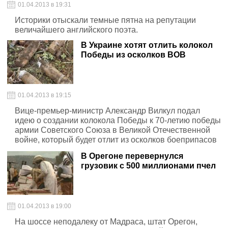
01.04.2013 в 19:31
Историки отыскали темные пятна на репутации
величайшего английского поэта.
В Украине хотят отлить колокол
Победы из осколков ВОВ
01.04.2013 в 19:15
Вице-премьер-министр Александр Вилкул подал
идею о создании колокола Победы к 70-летию победы
армии Советского Союза в Великой Отечественной
войне, который будет отлит из осколков боеприпасов
и гильз времен ВОВ.
В Орегоне перевернулся
грузовик с 500 миллионами пчел
01.04.2013 в 19:00
На шоссе неподалеку от Мадраса, штат Орегон,