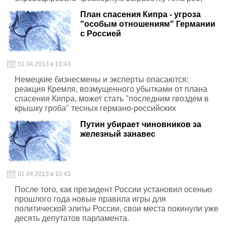
связанного с онкозболеваниями и тем самым очень
План спасения Кипра - угроза
опасного для человека.
"особым отношениям" Германии
с Россией
01.04.2013 в 10:43
Немецкие бизнесмены и эксперты опасаются:
реакция Кремля, возмущенного убытками от плана
спасения Кипра, может стать "последним гвоздем в
крышку гроба" тесных германо-российских
отношений, пишет The Guardian.
Путин убирает чиновников за
железный занавес
01.04.2013 в 10:43
После того, как президент России установил осенью
прошлого года новые правила игры для
политической элиты России, свои места покинули уже
десять депутатов парламента.