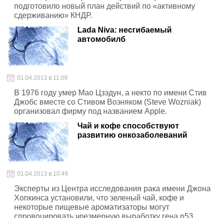
подготовило новый план действий по «активному
сдерживанию» КНДР.
Lada Niva: несгибаемый
автомобилб
01.04.2013 в 11:09
В 1976 году умер Мао Цзэдун, а некто по имени Стив
Джобс вместе со Стивом Возняком (Steve Wozniak)
организовал фирму под названием Apple.
Чай и кофе способствуют
развитию онкозаболеваний
01.04.2013 в 10:49
Эксперты из Центра исследования рака имени Джона
Хопкинса установили, что зеленый чай, кофе и
некоторые пищевые ароматизаторы могут
спровоцировать чрезмерную выработку гена p53,