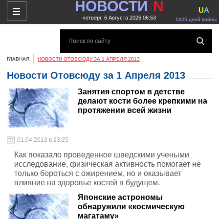
НОВОСТИ
N
U
A
четверг, 6 Августа 2026 06:53
1625 дней войны
ГЛАВНАЯ
НОВОСТИ ОТОВСЮДУ ЗА 1 АПРЕЛЯ 2013
Новости Отовсюду за 1 Апреля 2013
Занятия спортом в детстве
делают кости более крепкими на
протяжении всей жизни
01.04.2013 в 23:25
Как показало проведенное шведскими учеными
исследование, физическая активность помогает не
только бороться с ожирением, но и оказывает
влияние на здоровье костей в будущем.
Японские астрономы
обнаружили «космическую
магатаму»