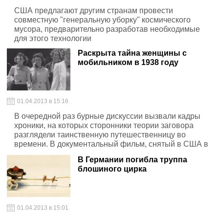
США предлагают другим странам провести
совместную "генеральную уборку" космического
мусора, предварительно разработав необходимые
для этого технологии
Раскрыта тайна женщины с
мобильником в 1938 году
01.04.2013 в 15:16
В очередной раз бурные дискуссии вызвали кадры
хроники, на которых сторонники теории заговора
разглядели таинственную путешественницу во
времени. В документальный фильм, снятый в США в
1938 году, попала молодая женщина, которая
В Германии погибла труппа
оживленно говорит, прижав к уху предмет, похожий на
блошиного цирка
мобильный телефон.
01.04.2013 в 15:01