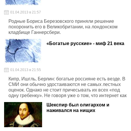
сделать. Картину прояснит визит Путина в Германию
7 апреля.
01.04.2013 в 21:57
Родные Бориса Березовского приняли решение
похоронить его в Великобритании, на лондонском
кладбище Ганнерсбери.
«Богатые русские» - миф 21 века
01.04.2013 в 21:55
Кипр, Ишгль, Берлин: богатые россияне есть везде. В
СМИ они обычно удостаиваются не самых лестных
оценок. Однако не стоит причесывать их всех «под
одну гребенку». Не говоря уже о том, что интернет как
источник подобного рода оценок так же ненадежен,
Шекспир был олигархом и
как банковская система на Кипре.
наживался на нищих