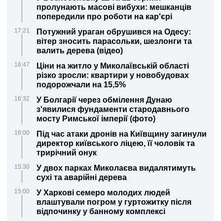
пролунають масові вибухи: мешканців
попередили про роботи на кар'єрі
17:21
Потужний ураган обрушився на Одесу:
вітер зносить парасольки, шезлонги та
валить дерева (відео)
16:47
Ціни на житло у Миколаївській області
різко зросли: квартири у новобудовах
подорожчали на 15,5%
16:32
У Болгарії через обмілення Дунаю
з'явилися фундаменти стародавнього
мосту Римської імперії (фото)
16:00
Під час атаки дронів на Київщину загинули
директор київського ліцею, її чоловік та
трирічний онук
15:30
У двох парках Миколаєва видалятимуть
сухі та аварійні дерева
15:00
У Харкові семеро молодих людей
влаштували погром у гуртожитку після
відпочинку у банному комплексі