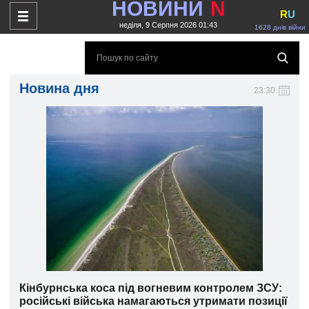
НОВИНИ
N
R
U
неділя, 9 Серпня 2026 01:43
1628 днів війни
Новина дня
23:30
Кінбурнська коса під вогневим контролем ЗСУ:
російські війська намагаються утримати позиції