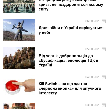
криз»: не поздоровиться всьому
світу
06.08.2026
Доля війни в Україні вирішується
у небі
05.08.2026
Від черг із добровольців до
«бусифікації»: еволюція ТЦК в
Україні
04.08.2026
Кill Switch – на що здатна
«червона кнопка» для штучного
інтелекту
03.08.2026