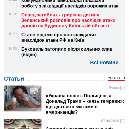
Комунальники Миколаєва показали
роботу з ліквідації наслідків ворожих атак
10:38
Серед загиблих - трирічна дитина:
Зеленський розповів про наслідки атаки
дронів на будинок у Київській області
10:21
Стало відомо про постраждалих
внаслідок атаки РФ на Київ
10:08
Буковель затопило після сильних злив
(відео)
Всі новини
Статьи
УСІ СТАТТІ
Вчора
«Україна воює з Польщею, а
Дональд Трамп – князь темряви»:
що діється з мізками в
американців?
07.08.2026
Америці загрожує «матір всіх