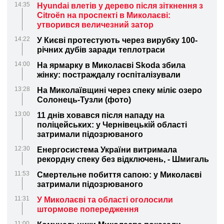
14:35
Hyundai влетів у дерево після зіткнення з
Citroën на проспекті в Миколаєві:
утворився величезний затор
14:22
У Києві протестують через вирубку 100-
річних дубів заради теплотраси
14:00
На ярмарку в Миколаєві Skoda збила
жінку: постраждалу госпіталізували
13:28
На Миколаївщині через спеку міліє озеро
Солонець-Тузли (фото)
13:00
11 днів ховався після нападу на
поліцейських: у Чернівецькій області
затримали підозрюваного
12:30
Енергосистема України витримала
рекордну спеку без відключень, - Шмигаль
11:53
Смертельне побиття сапою: у Миколаєві
затримали підозрюваного
11:31
У Миколаєві та області оголосили
штормове попередження
11:00