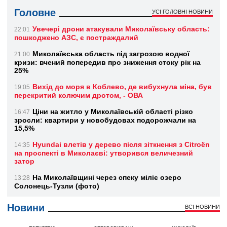
Головне
УСІ ГОЛОВНІ НОВИНИ
Увечері дрони атакували Миколаївську область:
22:01
пошкоджено АЗС, є постраждалий
Миколаївська область під загрозою водної
21:00
кризи: вчений попередив про зниження стоку рік на
25%
Вихід до моря в Коблево, де вибухнула міна, був
19:05
перекритий колючим дротом, - ОВА
Ціни на житло у Миколаївській області різко
16:47
зросли: квартири у новобудовах подорожчали на
15,5%
Hyundai влетів у дерево після зіткнення з Citroën
14:35
на проспекті в Миколаєві: утворився величезний
затор
На Миколаївщині через спеку міліє озеро
13:28
Солонець-Тузли (фото)
Новини
ВСІ НОВИНИ