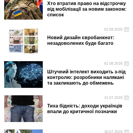
Хто втратив право на відстрочку
від мобілізації за новим законом:
список
02.08.2026
Новий дизайн євробанкнот:
незадоволених буде багато
01.08.2026
Штучний інтелект виходить з-під
контролю: розробники налякані
та закликають до обмежень
31.07.2026
Тиха бідність: доходи українців
впали до критичної позначки
30.07.2026