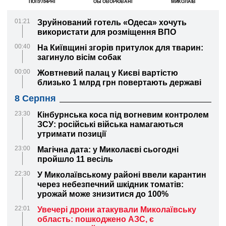
ПОПУЛЯРНІ
ОБГОВОРЮВАНІ
МИКОЛАЇВ
01:21
Зруйнований готель «Одеса» хочуть
використати для розміщення ВПО
00:40
На Київщині згорів притулок для тварин:
загинуло вісім собак
00:00
Жовтневий палац у Києві вартістю
близько 1 млрд грн повертають державі
8 Серпня
23:30
Кінбурнська коса під вогневим контролем
ЗСУ: російські війська намагаються
утримати позиції
23:00
Магічна дата: у Миколаєві сьогодні
пройшло 11 весіль
22:30
У Миколаївському районі ввели карантин
через небезпечний шкідник томатів:
урожай може знизитися до 100%
22:01
Увечері дрони атакували Миколаївську
область: пошкоджено АЗС, є