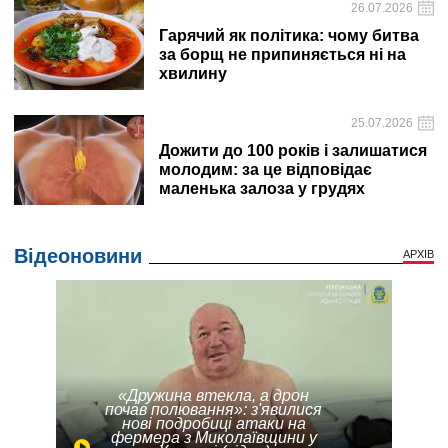
26.07.2026
Гарячий як політика: чому битва
за борщ не припиняється ні на
хвилину
25.07.2026
Дожити до 100 років і залишатися
молодим: за це відповідає
маленька залоза у грудях
Відеоновини
АРХІВ
«Дружина втекла, а дрон
почав полювання»: з'явилися
нові подробиці атаки на
фермера з Миколаївщини у