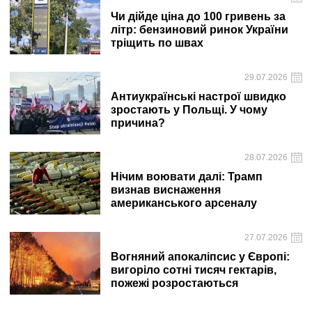
Чи дійде ціна до 100 гривень за
літр: бензиновий ринок України
тріщить по швах
29.07.2026
Антиукраїнські настрої швидко
зростають у Польщі. У чому
причина?
28.07.2026
Нічим воювати далі: Трамп
визнав виснаження
американського арсеналу
27.07.2026
Вогняний апокаліпсис у Європі:
вигоріло сотні тисяч гектарів,
пожежі розростаються