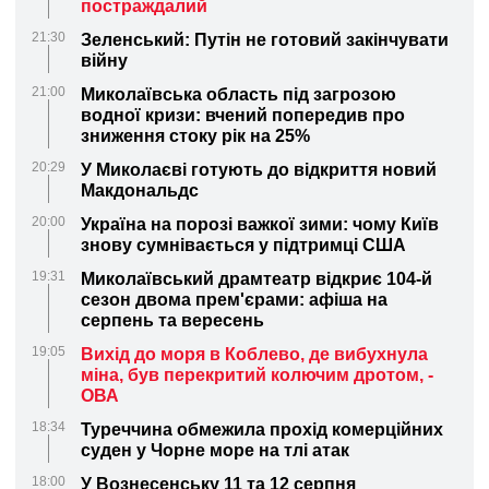
постраждалий
21:30
Зеленський: Путін не готовий закінчувати
війну
21:00
Миколаївська область під загрозою
водної кризи: вчений попередив про
зниження стоку рік на 25%
20:29
У Миколаєві готують до відкриття новий
Макдональдс
20:00
Україна на порозі важкої зими: чому Київ
знову сумнівається у підтримці США
19:31
Миколаївський драмтеатр відкриє 104-й
сезон двома прем'єрами: афіша на
серпень та вересень
19:05
Вихід до моря в Коблево, де вибухнула
міна, був перекритий колючим дротом, -
ОВА
18:34
Туреччина обмежила прохід комерційних
суден у Чорне море на тлі атак
18:00
У Вознесенську 11 та 12 серпня