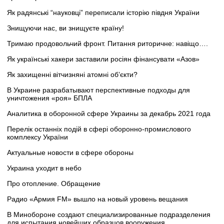
Як радянські “науковці” переписали історію півдня України
Знищуючи нас, ви знищуєте країну!
Тримаю продовольчий фронт. Питання риторичне: навіщо….
Як українські хакери заставили росіян фінансувати «Азов»
Як захищенні вітчизняні атомні об’єкти?
В Украине разрабатывают перспективные подходы для
уничтожения «роя» БПЛА
Аналитика в оборонной сфере Украины за декабрь 2021 года
Перелік останніх подій в сфері оборонно-промислового
комплексу України
Актуальные новости в сфере обороны
Украина уходит в небо
Про отопление. Обращение
Радио «Армия FM» вышло на новый уровень вещания
В Минобороне создают специализированные подразделения
для испытания новейших образцов вооружения