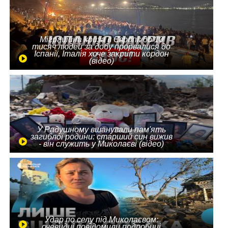
Міграційна криза в Європі: до 10
тисяч людей за добу прорвалися до
Іспанії, Італія хоче закрити кордон
(відео)
У Радушному вшанували пам'ять
загиблої родини: старший син вижив
- він служить у Миколаєві (відео)
Удар по селу під Миколаєвом:
очевидці повідомили подробиці