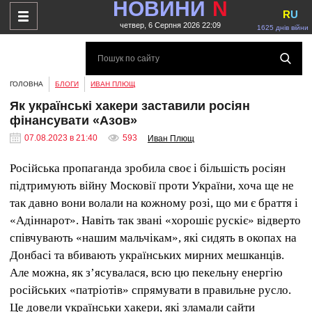
НОВИНИ
N
R
U
четвер, 6 Серпня 2026 22:09
1625 днів війни
ГОЛОВНА
БЛОГИ
ИВАН ПЛЮЩ
Як українські хакери заставили росіян
фінансувати «Азов»
07.08.2023 в 21:40
593
Иван Плющ
Російська пропаганда зробила своє і більшість росіян
підтримують війну Московії проти України, хоча ще не
так давно вони волали на кожному розі, що ми є браття і
«Адіннарот». Навіть так звані «хорошіє рускіє» відверто
співчувають «нашим мальчікам», які сидять в окопах на
Донбасі та вбивають українських мирних мешканців.
Але можна, як з’ясувалася, всю цю пекельну енергію
російських «патріотів» спрямувати в правильне русло.
Це довели українськи хакери, які зламали сайти