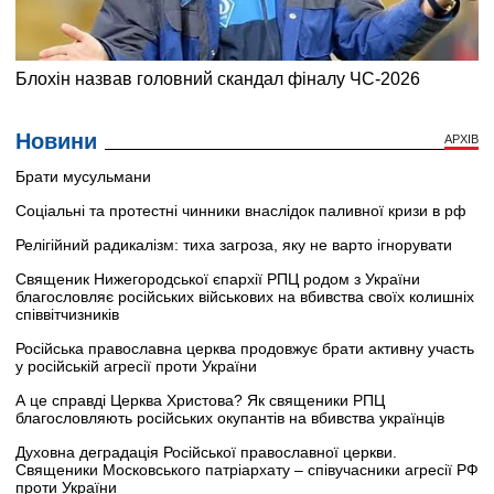
Новини
АРХІВ
Брати мусульмани
Соціальні та протестні чинники внаслідок паливної кризи в рф
Релігійний радикалізм: тиха загроза, яку не варто ігнорувати
Священик Нижегородської єпархії РПЦ родом з України
благословляє російських військових на вбивства своїх колишніх
співвітчизників
Російська православна церква продовжує брати активну участь
у російській агресії проти України
А це справді Церква Христова? Як священики РПЦ
благословляють російських окупантів на вбивства українців
Духовна деградація Російської православної церкви.
Священики Московського патріархату – співучасники агресії РФ
проти України