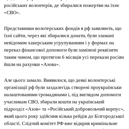
російських волонтерів, де збиралися пожертви на їхнє
«СВО».
Представники волотерських фондів в рф заявляють, що
їхні сайти, через які збиралися донати, були зламані
невідомим хакерським угрупуванням і у формах на
переказ фінансової допомоги були замінені реквізити
таким чином, що протягом 6 місяців усі перекази росіян
йшли на рахунки «Азова».
Але цього замало. Виявилося, що деякі волонтерські
організації рф були заздалегідь створені проукраїнськи
налаштованими громадянами і, під виглядом допомоги
учасникам СВО, збирали кошти на український
підрозділ «Азов» та «Російський добровольчий корпус»,
який цього року здійснив кілька рейдів до Білгородської
області. Слідчий комітет РФ вже відкрив кримінальне