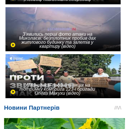
З'явились перші фото атаки на
Миколаєві: безпілотник пробив дах
житлового будинку та залетів у
квартиру (відео)
У Миколаєві пройшла акція на
підтримку комбрига 123-ї бригади
Олега Макухи (відео)