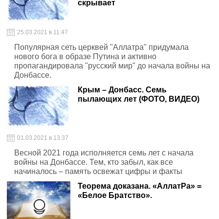
скрывает
25.03.2021 в 11:47
Популярная сеть церквей "Аллатра" придумала
нового бога в образе Путина и активно
пропагандировала "русский мир" до начала войны на
Донбассе.
Крым – Донбасс. Семь
пылающих лет (ФОТО, ВИДЕО)
01.03.2021 в 13:37
Весной 2021 года исполняется семь лет с начала
войны на Донбассе. Тем, кто забыл, как все
начиналось – память освежат цифры и факты
Теорема доказана. «АллатРа» =
«Белое Братство».