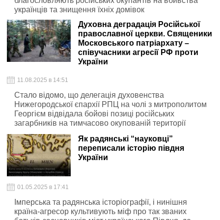
благословляють російських окупантів на вбивства
українців та знищення їхніх домівок
Духовна деградація Російської
православної церкви. Священики
Московського патріархату –
співучасники агресії РФ проти
України
11.08.2025 в 14:51
Стало відомо, що делегація духовенства
Нижегородської єпархії РПЦ на чолі з митрополитом
Георгієм відвідала бойові позиці російських
загарбників на тимчасово окупованій території
Луганської області, благословивши вбивць
Як радянські “науковці”
українського народу на «рат ный подвиг»
переписали історію півдня
України
01.05.2025 в 17:41
Імперська та радянська історіографії, і нинішня
країна-агресор культивують міф про так званих