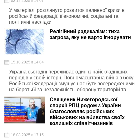
02.12.2025 в 14:07
У матеріалі розглянуто розвиток паливної кризи в
російській федерації, її економічні, соціальні та
політичні наслідки
Релігійний радикалізм: тиха
загроза, яку не варто ігнорувати
15.10.2025 в 14:04
Україна сьогодні переживає один із найскладніших
періодів у своїй історії. Повномасштабна війна з боку
Російської Федерації змушує нас бути зосередженими
на боротьбі за незалежність, оборону територій та
захист громадян
Священик Нижегородської
єпархії РПЦ родом з України
благословляє російських
військових на вбивства своїх
колишніх співвітчизників
18.08.2025 в 17:15