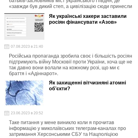
батьків-засновників міст українського Півдня, де
«завжди був дикий степ, а цивілізацію сюди принесли
росіяни»
Як українські хакери заставили
росіян фінансувати «Азов»
07.08.2023 в 21:40
Російська пропаганда зробила своє і більшість росіян
підтримують війну Московії проти України, хоча ще не
так давно вони волали на кожному розі, що ми є
браття і «Адіннарот».
Як захищенні вітчизняні атомні
об’єкти?
23.06.2023 в 20:52
Таке питання у мене виникло коли я прочитав
інформацію у миколаївських телеграм-каналах про
затримання Херсонськими СБУ та Нацполіцією