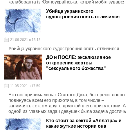
колаборанта із Южноукраїнська, котрий мобілізувався
до військової частини Національної гвардії, яка
Убийца украинского
захищає одну із трьох атомних станцій нашої держави
судостроения опять отличился
21.09.2021 в 13:13
Убийца украинского судостроения опять отличился
ДО и ПОСЛЕ: эксклюзивное
откровение жертвы
"сексуального божества"
11.05.2021 в 17:59
Его воспринимали как Святого Духа, беспрекословно
повинуясь всем его прихотям, в том числе –
занимаясь сексом друг с дружкой в его присутствии. А
одной из главных задач девушек была задача достичь
как можно больше оргазмов
Кто стоит за сектой «Аллатра» и
какие жуткие истории она