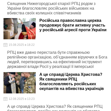
Священик Нижегородської єпархії РПЦ родом з
України благословляє російських військових на
вбивства своїх колишніх співвітчизників
Російська православна церква
продовжує брати активну участь
у російській агресії проти України
15.08.2025 в 18:22
РПЦ вже давно перестала бути справжньою
релігійною організацією, об’єднанням віруючих в Бога
людей, перетворившись на ефективний інструмент
державної влади Росії у реалізації її імперської
політики
А це справді Церква Христова?
Як священики РПЦ
благословляють російських
окупантів на вбивства українців
12.08.2025 в 13:23
А це справді Церква Христова? Як священики РПЦ