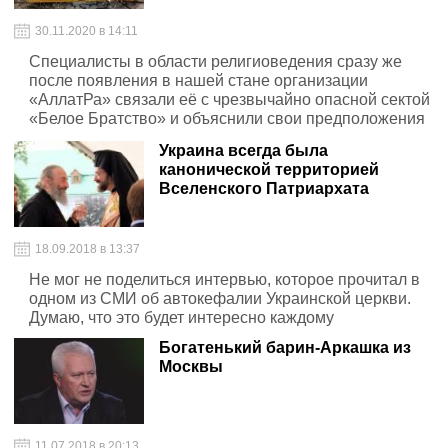
30.11.2020 в 14:11
Специалисты в области религиоведения сразу же
после появления в нашей стане организации
«АллатРа» связали её с чрезвычайно опасной сектой
«Белое Братство» и объяснили свои предположения
почти 100% схожестью вероучений обоих неокультов,
Украина всегда была
их ритуалов и, конечно же, используемых приемов
канонической территорией
подавления воли адептов
Вселенского Патриархата
18.09.2018 в 13:37
Не мог не поделиться интервью, которое прочитал в
одном из СМИ об автокефалии Украинской церкви.
Думаю, что это будет интересно каждому
Богатенький барин-Аркашка из
Москвы
11.07.2018 в 20:13