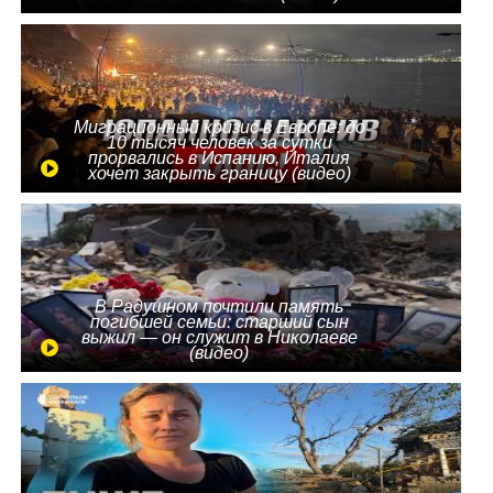
Миграционный кризис в Европе: до
10 тысяч человек за сутки
прорвались в Испанию, Италия
хочет закрыть границу (видео)
В Радушном почтили память
погибшей семьи: старший сын
выжил — он служит в Николаеве
(видео)