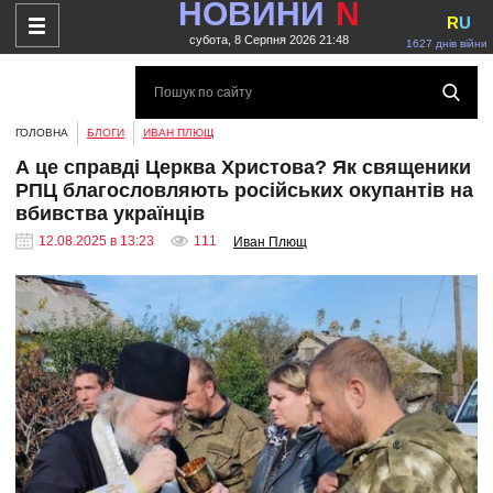
НОВИНИ
N
R
U
субота, 8 Серпня 2026 21:48
1627 днів війни
ГОЛОВНА
БЛОГИ
ИВАН ПЛЮЩ
А це справді Церква Христова? Як священики
РПЦ благословляють російських окупантів на
вбивства українців
12.08.2025 в 13:23
111
Иван Плющ