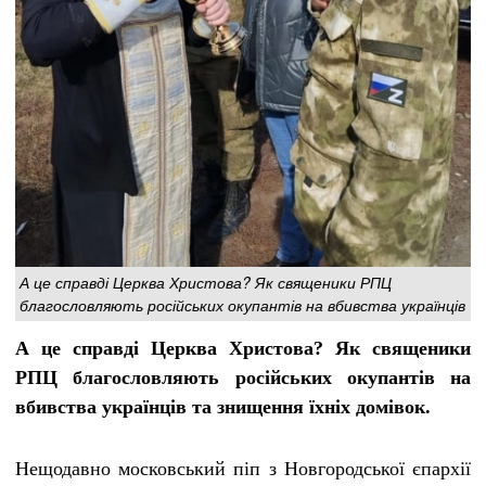
А це справді Церква Христова? Як священики РПЦ
благословляють російських окупантів на вбивства українців
А це справді Церква Христова? Як священики
РПЦ благословляють російських окупантів на
вбивства українців та знищення їхніх домівок.
Нещодавно московський піп з Новгородської єпархії