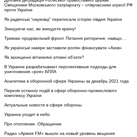
Духовна деградація Російської православної церкви.
Священики Московського патріархату – співучасники агресії РФ
проти України
Як радянські “науковці” переписали історію півдня України
Знищуючи нас, ви знищуєте країну!
Тримаю продовольчий фронт. Питання риторичне: навіщо….
Як українські хакери заставили росіян фінансувати «Азов»
Як захищенні вітчизняні атомні об’єкти?
В Украине разрабатывают перспективные подходы для
уничтожения «роя» БПЛА
Аналитика в оборонной сфере Украины за декабрь 2021 года
Перелік останніх подій в сфері оборонно-промислового
комплексу України
Актуальные новости в сфере обороны
Украина уходит в небо
Про отопление. Обращение
Радио «Армия FM» вышло на новый уровень вещания