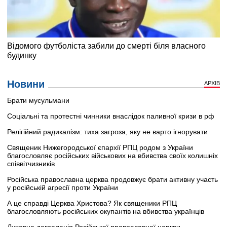
Новини
АРХІВ
Брати мусульмани
Соціальні та протестні чинники внаслідок паливної кризи в рф
Релігійний радикалізм: тиха загроза, яку не варто ігнорувати
Священик Нижегородської єпархії РПЦ родом з України
благословляє російських військових на вбивства своїх колишніх
співвітчизників
Російська православна церква продовжує брати активну участь
у російській агресії проти України
А це справді Церква Христова? Як священики РПЦ
благословляють російських окупантів на вбивства українців