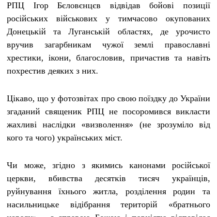
РПЦ Ігор Бєловєнцєв відвідав бойові позиції
російських військових у тимчасово окупованих
Донецькій та Луганській областях, де урочисто
вручив загарбникам чужої землі православні
хрестики, ікони, благословив, причастив та навіть
похрестив деяких з них.
Цікаво, що у фотозвітах про свою поїздку до України
згаданий священик РПЦ не посоромився викласти
жахливі наслідки «визволення» (не зрозуміло від
кого та чого) українських міст.
Чи може, згідно з якимись канонами російської
церкви, вбивства десятків тисяч українців,
руйнування їхнього житла, розділення родин та
насильницьке відібрання територій «братнього