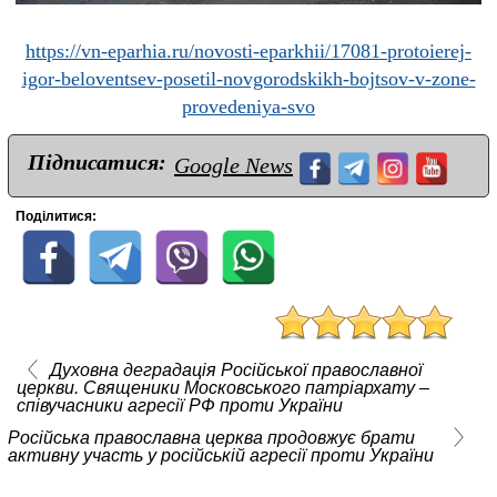
https://vn-eparhia.ru/novosti-eparkhii/17081-protoierej-
igor-beloventsev-posetil-novgorodskikh-bojtsov-v-zone-
provedeniya-svo
Підписатися:
Google News
Поділитися:
Духовна деградація Російської православної
церкви. Священики Московського патріархату –
співучасники агресії РФ проти України
Російська православна церква продовжує брати
активну участь у російській агресії проти України