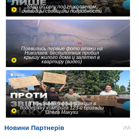
Удар по селу под Николаевом:
очевидцы сообщили подробности
Появились первые фото атаки на
Николаев: беспилотник пробил
крышу жилого дома и залетел в
квартиру (видео)
В Николаеве прошла акция в
поддержку комбрига 123-й бригады
Олега Макухи