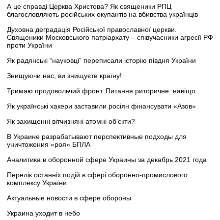
А це справді Церква Христова? Як священики РПЦ
благословляють російських окупантів на вбивства українців
Духовна деградація Російської православної церкви.
Священики Московського патріархату – співучасники агресії РФ
проти України
Як радянські “науковці” переписали історію півдня України
Знищуючи нас, ви знищуєте країну!
Тримаю продовольчий фронт. Питання риторичне: навіщо….
Як українські хакери заставили росіян фінансувати «Азов»
Як захищенні вітчизняні атомні об’єкти?
В Украине разрабатывают перспективные подходы для
уничтожения «роя» БПЛА
Аналитика в оборонной сфере Украины за декабрь 2021 года
Перелік останніх подій в сфері оборонно-промислового
комплексу України
Актуальные новости в сфере обороны
Украина уходит в небо