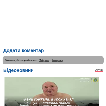
Додати коментар
Коментарі доступні в наших
Telegram
и
instagram
.
Відеоновини
АРХІВ
«Жена убежала, а дрон начал
охоту»: появились новые
подробности атаки на фермера из