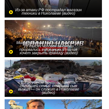
Из-за атаки РФ пострадал магазин
техники в Николаеве (видео)
Миграционный кризис в Европе: до
10 тысяч человек за сутки
прорвались в Испанию, Италия
хочет закрыть границу (видео)
В Радушном почтили память
погибшей семьи: старший сын
выжил — он служит в Николаеве
(видео)