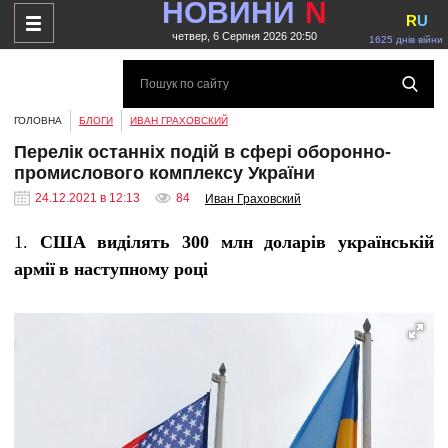
НОВИНИ
N
R
U
четвер, 6 Серпня 2026 20:50
1625 днів війни
ГОЛОВНА
БЛОГИ
ИВАН ГРАХОВСКИЙ
Перелік останніх подій в сфері оборонно-
промислового комплексу України
24.12.2021 в 12:13
84
Иван Граховский
1.
США виділять 300 млн доларів українській
армії
в наступному році