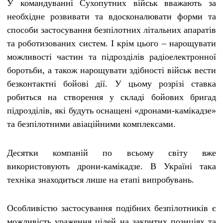
У командуванні Сухопутних військ вважають за
необхідне розвивати та вдосконалювати форми та
способи застосування безпілотних літальних апаратів
та роботизованих систем. І крім цього – нарощувати
можливості частин та підрозділів радіоелектронної
боротьби, а також нарощувати здібності військ вести
безконтактні бойові дії. У цьому розрізі ставка
робиться на створення у складі бойових бригад
підрозділів, які будуть оснащені «дронами-камікадзе»
та безпілотними авіаційними комплексами.
Десятки компаній по всьому світу вже
використовують дрони-камікадзе. В Україні така
техніка знаходиться лише на етапі випробувань.
Особливістю застосування подібних безпілотників є
можливість ураження цілей на закритих позиціях та