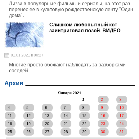
Лиззи в популярные фильмы и сериалы, на этот раз
перенес ее в культовую рождественскую ленту "Один
дома".
Слишком любопытный кот
заинтриговал позой. ВИДЕО
01.01.2021 в 00:27
Многие просто обожают наблюдать за разборками
соседей.
Архив
Января 2021
1
2
3
4
5
6
7
8
9
10
11
12
13
14
15
16
17
18
19
20
21
22
23
24
25
26
27
28
29
30
31