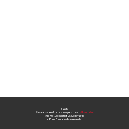
© 2026.
Николаевская областная интернет-газета
«Новости N»
это: 705,415 новостей, 0 комментариев
и 19 лет 5 месяцев 24 дня онлайн.