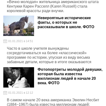
«Вечно молодая» жительница американского штата
Кентукки Карен Расселл (Karen Russell) стала
королевой красоты ради внучки.
Невероятные исторические
факты, о которых не
рассказывали в школе. ФОТО
01.01.2021 в 14:51
Часто в школе учителя вынуждены
сосредотачиваться на более «классической»
программе по истории, упуская из виду весьма
забавные детали, которые в итоге оказываются
забытыми.
Фотопортреты молодой девушки,
которая была известна
миллионам людей в начале 20
века. ФОТО
01.01.2021 в 12:12
В самом начале 20 века американка Эвелин Несбит
(1884−1967) была известна миллионам людей: