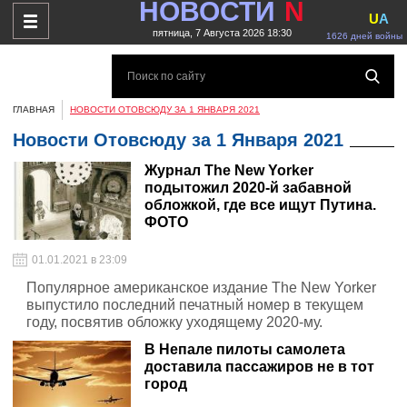
НОВОСТИ
N
U
A
пятница, 7 Августа 2026 18:30
1626 дней войны
ГЛАВНАЯ
НОВОСТИ ОТОВСЮДУ ЗА 1 ЯНВАРЯ 2021
Новости Отовсюду за 1 Января 2021
Журнал The New Yorker
подытожил 2020-й забавной
обложкой, где все ищут Путина.
ФОТО
01.01.2021 в 23:09
Популярное американское издание The New Yorker
выпустило последний печатный номер в текущем
году, посвятив обложку уходящему 2020-му.
В Непале пилоты самолета
доставила пассажиров не в тот
город