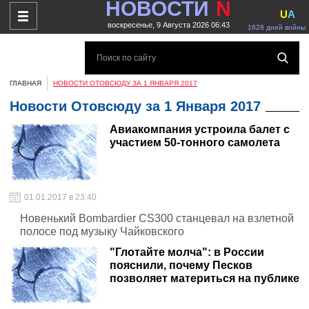
НОВОСТИ
N
U
A
воскресенье, 9 Августа 2026 06:43
1628 дней войны
ГЛАВНАЯ
НОВОСТИ ОТОВСЮДУ ЗА 1 ЯНВАРЯ 2017
Новости Отовсюду за 1 Января 2017
Авиакомпания устроила балет с
участием 50-тонного самолета
01.01.2017 в 23:40
Новенький Bombardier CS300 станцевал на взлетной
полосе под музыку Чайковского
"Глотайте молча": в России
пояснили, почему Песков
позволяет материться на публике