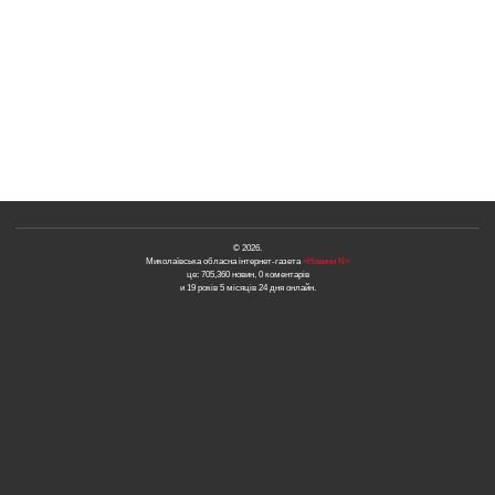
© 2026.
Миколаївська обласна інтернет-газета
«Новини N»
це: 705,360 новин, 0 коментарів
и 19 років 5 місяців 24 дня онлайн.