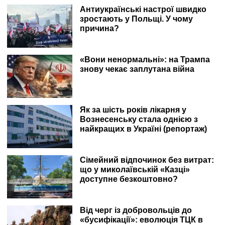
Антиукраїнські настрої швидко
зростають у Польщі. У чому
причина?
«Вони ненормальні»: на Трампа
знову чекає заплутана війна
Як за шість років лікарня у
Вознесенську стала однією з
найкращих в Україні (репортаж)
Сімейний відпочинок без витрат:
що у миколаївській «Казці»
доступне безкоштовно?
Від черг із добровольців до
«бусифікації»: еволюція ТЦК в