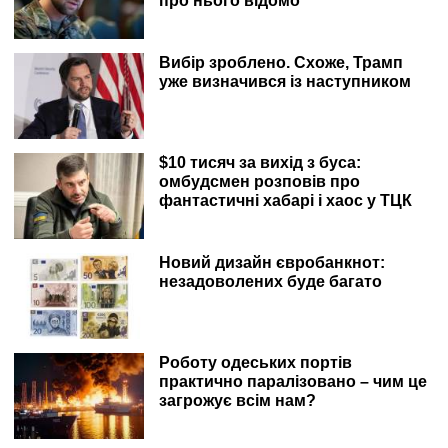
про нього відомо
Вибір зроблено. Схоже, Трамп
уже визначився із наступником
$10 тисяч за вихід з буса:
омбудсмен розповів про
фантастичні хабарі і хаос у ТЦК
Новий дизайн євробанкнот:
незадоволених буде багато
Роботу одеських портів
практично паралізовано – чим це
загрожує всім нам?