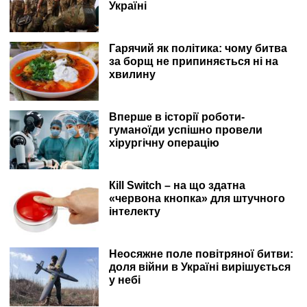
Україні
Гарячий як політика: чому битва
за борщ не припиняється ні на
хвилину
Вперше в історії роботи-
гуманоїди успішно провели
хірургічну операцію
Кill Switch – на що здатна
«червона кнопка» для штучного
інтелекту
Неосяжне поле повітряної битви:
доля війни в Україні вирішується
у небі