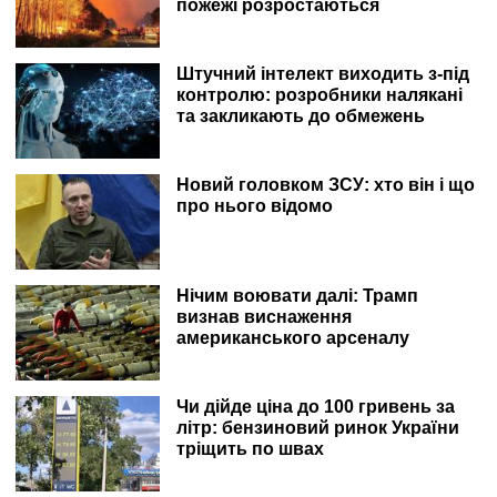
пожежі розростаються
Штучний інтелект виходить з-під
контролю: розробники налякані
та закликають до обмежень
Новий головком ЗСУ: хто він і що
про нього відомо
Нічим воювати далі: Трамп
визнав виснаження
американського арсеналу
Чи дійде ціна до 100 гривень за
літр: бензиновий ринок України
тріщить по швах