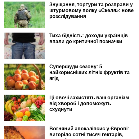
Знущання, тортури та розправи у
штурмовому полку «Скеля»: нове
розслідування
Тиха бідність: доходи українців
впали до критичної позначки
Суперфуди сезону: 5
найкорисніших літніх фруктів та
ягід
Ці овочі захистять ваш організм
від хвороб і допоможуть
схуднути
Вогняний апокаліпсис у Європі:
вигоріло сотні тисяч гектарів,