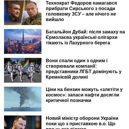
Технократ Федоров намагався
прибрати Сирського з посади
головкому ЗСУ – але нічого не
вийшло
Батальйон Дубай: після замаху на
Єрмолаєва українські олігархи
тікають із Лазурного берега
Вони спали один з одним і
створювали компанії:
представники ЛГБТ домінують у
Кремнієвій долині
Ціни на бензин можуть «злетіти у
космос»: запаси нафти досягли
критичної позначки
Новий міністр оборони України
поки що з приставкою в.о. Що