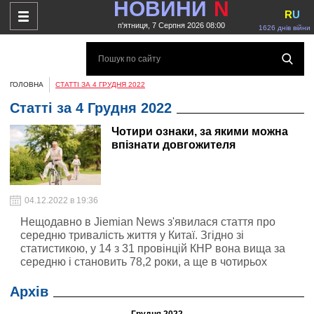
НОВИНИ
N
R
U
п'ятниця, 7 Серпня 2026 08:00
1626 днів війни
ГОЛОВНА
СТАТТІ ЗА 4 ГРУДНЯ 2022
Статті за 4 Грудня 2022
Чотири ознаки, за якими можна
впізнати довгожителя
04.12.2022 в 19:36
Нещодавно в Jiemian News з'явилася стаття про
середню тривалість життя у Китаї. Згідно зі
статистикою, у 14 з 31 провінцій КНР вона вища за
середню і становить 78,2 роки, а ще в чотирьох
провінціях перевищує 80 років.
Архів