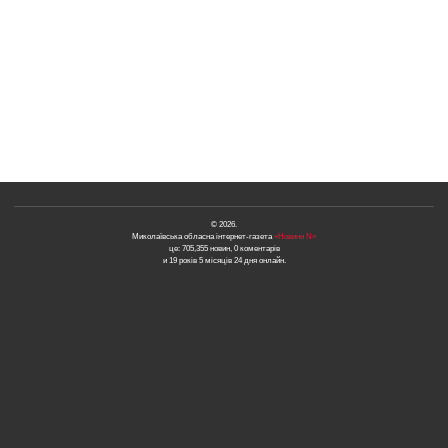
© 2026.
Миколаївська обласна інтернет-газета
«Новини N»
це: 705,355 новин, 0 коментарів
и 19 років 5 місяців 24 дня онлайн.