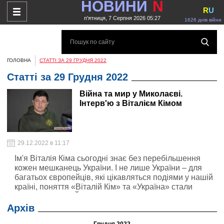
НОВИНИ
N
R
U
п'ятниця, 7 Серпня 2026 05:27
1626 днів війни
ГОЛОВНА
СТАТТІ ЗА 29 ГРУДНЯ 2022
Статті за 29 Грудня 2022
Війна та мир у Миколаєві.
Інтерв'ю з Віталієм Кімом
29.12.2022 в 11:17
Ім'я Віталія Кіма сьогодні знає без перебільшення
кожен мешканець України. І не лише України – для
багатьох європейців, які цікавляться подіями у нашій
країні, поняття «Віталій Кім» та «Україна» стали
нероздільними. Його повідомлення,
сповнені нестримним оптимізмом у соціальних
Архів
мережах, допомогли безлічі українців впоратися з