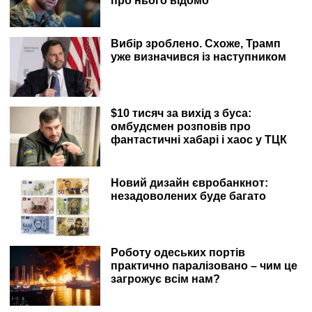
про нього відомо
Вибір зроблено. Схоже, Трамп
уже визначився із наступником
$10 тисяч за вихід з буса:
омбудсмен розповів про
фантастичні хабарі і хаос у ТЦК
Новий дизайн євробанкнот:
незадоволених буде багато
Роботу одеських портів
практично паралізовано – чим це
загрожує всім нам?