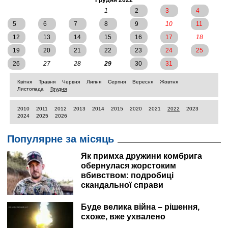
першим шоком війни, отямитися, повірити в те, що
Грудня 2022
все буде добре. А фото у різнокольорових шкарпетках
1
2
3
4
просто «порвало» інтернет і стало справжнім
5
6
7
8
9
10
11
бестселером.
12
13
14
15
16
17
18
19
20
21
22
23
24
25
26
27
28
29
30
31
Квітня
Травня
Червня
Липня
Серпня
Вересня
Жовтня
Листопада
Грудня
2010
2011
2012
2013
2014
2015
2020
2021
2022
2023
2024
2025
2026
Популярне за місяць
Як примха дружини комбрига
обернулася жорстоким
вбивством: подробиці
скандальної справи
Буде велика війна – рішення,
схоже, вже ухвалено