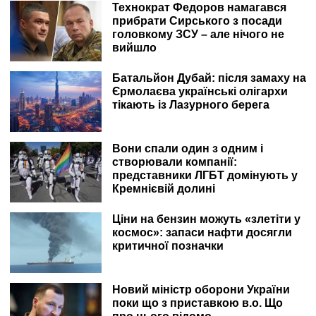
Технократ Федоров намагався
прибрати Сирського з посади
головкому ЗСУ – але нічого не
вийшло
Батальйон Дубай: після замаху на
Єрмолаєва українські олігархи
тікають із Лазурного берега
Вони спали один з одним і
створювали компанії:
представники ЛГБТ домінують у
Кремнієвій долині
Ціни на бензин можуть «злетіти у
космос»: запаси нафти досягли
критичної позначки
Новий міністр оборони України
поки що з приставкою в.о. Що