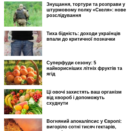
Знущання, тортури та розправи у
штурмовому полку «Скеля»: нове
розслідування
Тиха бідність: доходи українців
впали до критичної позначки
Суперфуди сезону: 5
найкорисніших літніх фруктів та
ягід
Ці овочі захистять ваш організм
від хвороб і допоможуть
схуднути
Вогняний апокаліпсис у Європі:
вигоріло сотні тисяч гектарів,