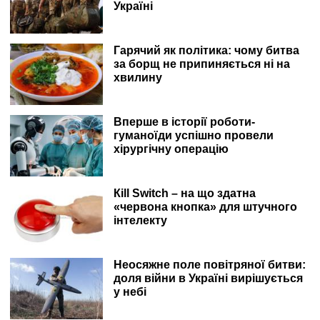
Україні
Гарячий як політика: чому битва
за борщ не припиняється ні на
хвилину
Вперше в історії роботи-
гуманоїди успішно провели
хірургічну операцію
Кill Switch – на що здатна
«червона кнопка» для штучного
інтелекту
Неосяжне поле повітряної битви:
доля війни в Україні вирішується
у небі