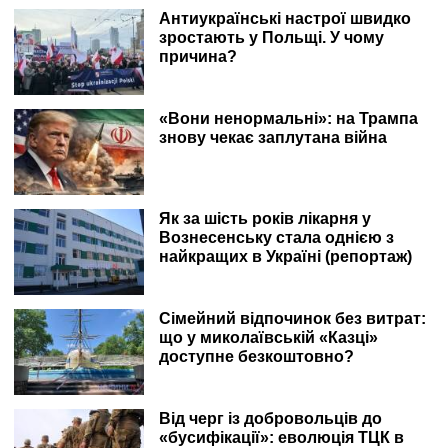
Антиукраїнські настрої швидко
зростають у Польщі. У чому
причина?
«Вони ненормальні»: на Трампа
знову чекає заплутана війна
Як за шість років лікарня у
Вознесенську стала однією з
найкращих в Україні (репортаж)
Сімейний відпочинок без витрат:
що у миколаївській «Казці»
доступне безкоштовно?
Від черг із добровольців до
«бусифікації»: еволюція ТЦК в