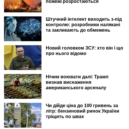
пожежі розростаються
Штучний інтелект виходить з-під
контролю: розробники налякані
та закликають до обмежень
Новий головком ЗСУ: хто він і що
про нього відомо
Нічим воювати далі: Трамп
визнав виснаження
американського арсеналу
Чи дійде ціна до 100 гривень за
літр: бензиновий ринок України
тріщить по швах