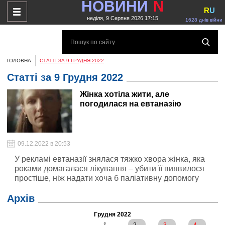
НОВИНИ
N
R
U
неділя, 9 Серпня 2026 17:15
1628 днів війни
ГОЛОВНА
СТАТТІ ЗА 9 ГРУДНЯ 2022
Статті за 9 Грудня 2022
Жінка хотіла жити, але
погодилася на евтаназію
09.12.2022 в 20:53
У рекламі евтаназії знялася тяжко хвора жінка, яка
роками домагалася лікування – убити її виявилося
простіше, ніж надати хоча б паліативну допомогу
Архів
Грудня 2022