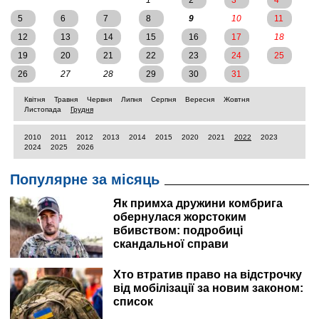
1
2
3
4
5
6
7
8
9
10
11
12
13
14
15
16
17
18
19
20
21
22
23
24
25
26
27
28
29
30
31
Квітня
Травня
Червня
Липня
Серпня
Вересня
Жовтня
Листопада
Грудня
2010
2011
2012
2013
2014
2015
2020
2021
2022
2023
2024
2025
2026
Популярне за місяць
Як примха дружини комбрига
обернулася жорстоким
вбивством: подробиці
скандальної справи
Хто втратив право на відстрочку
від мобілізації за новим законом:
список