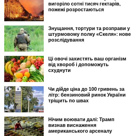
вигоріло сотні тисяч гектарів,
пожежі розростаються
Знущання, тортури та розправи у
штурмовому полку «Скеля»: нове
розслідування
Ці овочі захистять ваш організм
від хвороб і допоможуть
схуднути
Чи дійде ціна до 100 гривень за
літр: бензиновий ринок України
тріщить по швах
Нічим воювати далі: Трамп
визнав виснаження
американського арсеналу