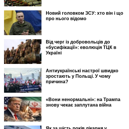
Новий головком ЗСУ: хто він і що
про нього відомо
Від черг із добровольців до
«бусифікації»: еволюція ТЦК в
Україні
Антиукраїнські настрої швидко
зростають у Польщі. У чому
причина?
«Вони ненормальні»: на Трампа
знову чекає заплутана війна
Як за шість років лікарня у