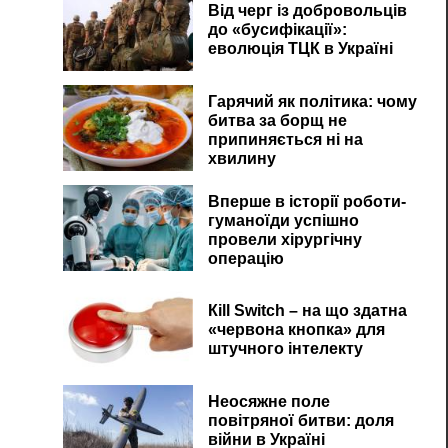
Від черг із добровольців
до «бусифікації»:
еволюція ТЦК в Україні
Гарячий як політика: чому
битва за борщ не
припиняється ні на
хвилину
Вперше в історії роботи-
гуманоїди успішно
провели хірургічну
операцію
Кill Switch – на що здатна
«червона кнопка» для
штучного інтелекту
Неосяжне поле
повітряної битви: доля
війни в Україні