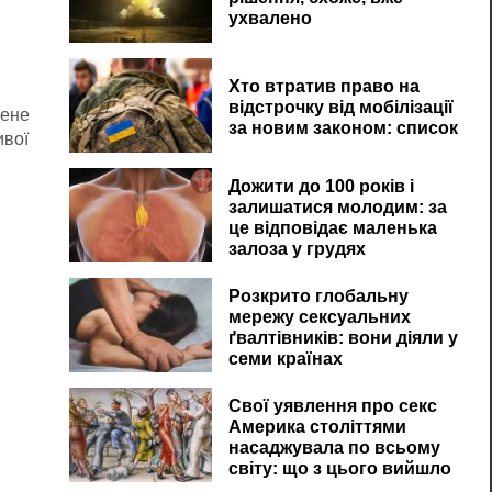
ухвалено
Хто втратив право на
відстрочку від мобілізації
мене
за новим законом: список
ої ​​
Дожити до 100 років і
залишатися молодим: за
це відповідає маленька
залоза у грудях
Розкрито глобальну
мережу сексуальних
ґвалтівників: вони діяли у
семи країнах
Свої уявлення про секс
Америка століттями
насаджувала по всьому
світу: що з цього вийшло