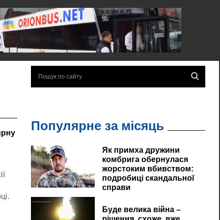
Популярне за місяць
ирну
Як примха дружини
комбрига обернулася
жорстоким вбивством:
ії
подробиці скандальної
справи
ці.
Буде велика війна –
рішення, схоже, вже