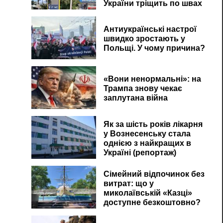
України тріщить по швах
Антиукраїнські настрої
швидко зростають у
Польщі. У чому причина?
«Вони ненормальні»: на
Трампа знову чекає
заплутана війна
Як за шість років лікарня
у Вознесенську стала
однією з найкращих в
Україні (репортаж)
Сімейний відпочинок без
витрат: що у
миколаївській «Казці»
доступне безкоштовно?