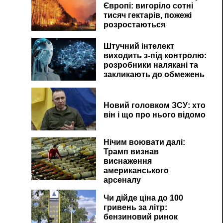
Європі: вигоріло сотні
тисяч гектарів, пожежі
розростаються
Штучний інтелект
виходить з-під контролю:
розробники налякані та
закликають до обмежень
Новий головком ЗСУ: хто
він і що про нього відомо
Нічим воювати далі:
Трамп визнав
виснаження
американського
арсеналу
Чи дійде ціна до 100
гривень за літр:
бензиновий ринок