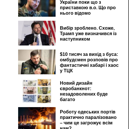
України поки що з
приставкою в.о. Що про
нього відомо
Вибір зроблено. Схоже,
Трамп уже визначився із
наступником
$10 тисяч за вихід з буса:
омбудсмен розповів про
фантастичні хабарі і хаос
у ТЦК
Новий дизайн
євробанкнот:
незадоволених буде
багато
Роботу одеських портів
практично паралізовано
– чим це загрожує всім
нам?