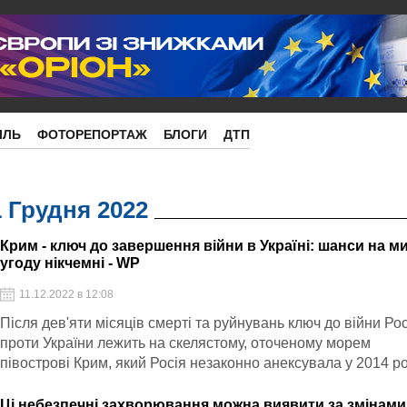
ІЛЬ
ФОТОРЕПОРТАЖ
БЛОГИ
ДТП
1 Грудня 2022
Крим - ключ до завершення війни в Україні: шанси на м
угоду нікчемні - WP
11.12.2022 в 12:08
Після дев'яти місяців смерті та руйнувань ключ до війни Рос
проти України лежить на скелястому, оточеному морем
півострові Крим, який Росія незаконно анексувала у 2014 ро
Ці небезпечні захворювання можна виявити за змінами