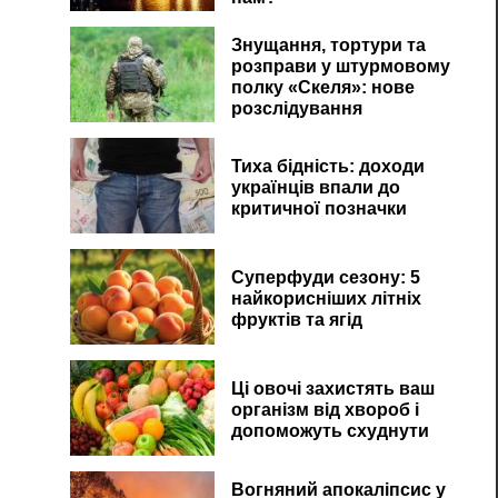
Знущання, тортури та
розправи у штурмовому
полку «Скеля»: нове
розслідування
Тиха бідність: доходи
українців впали до
критичної позначки
Суперфуди сезону: 5
найкорисніших літніх
фруктів та ягід
Ці овочі захистять ваш
організм від хвороб і
допоможуть схуднути
Вогняний апокаліпсис у