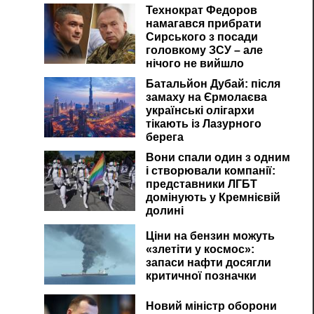
Технократ Федоров
намагався прибрати
Сирського з посади
головкому ЗСУ – але
нічого не вийшло
Батальйон Дубай: після
замаху на Єрмолаєва
українські олігархи
тікають із Лазурного
берега
Вони спали один з одним
і створювали компанії:
представники ЛГБТ
домінують у Кремнієвій
долині
Ціни на бензин можуть
«злетіти у космос»:
запаси нафти досягли
критичної позначки
Новий міністр оборони