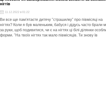
нігтів
11.12.2022 в 01:22
Ви все ще пам'ятаєте дитячу "страшилку" про півмісяці на
нігтях? Коли я був маленьким, бабуся і дідусь часто брали 
за руки, щоб подивитися, чи є на нігтях ці білі ділянки особлив
форми. "На твоїх нігтях так мало півмісяців. Ти знову їв
шкідливості? Якщо не будеш правильно харчуватися, так і
залишишся маленьким!"