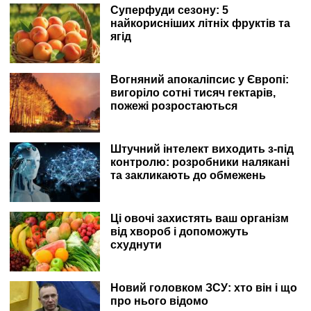
Суперфуди сезону: 5
найкорисніших літніх фруктів та
ягід
Вогняний апокаліпсис у Європі:
вигоріло сотні тисяч гектарів,
пожежі розростаються
Штучний інтелект виходить з-під
контролю: розробники налякані
та закликають до обмежень
Ці овочі захистять ваш організм
від хвороб і допоможуть
схуднути
Новий головком ЗСУ: хто він і що
про нього відомо