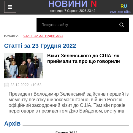
НОВИНИ
N
R
U
п'ятниця, 7 Серпня 2026 23:42
1626 днів війни
ГОЛОВНА
СТАТТІ ЗА 23 ГРУДНЯ 2022
Статті за 23 Грудня 2022
Візит Зеленського до США: як
приймали та про що говорили
23.12.2022 в 19:53
Президент Володимир Зеленський здійснив перший із
моменту початку широкомасштабної війни з Росією
офіційний закордонний візит до США. Там він провів
переговори з президентом Джо Байденом, виступив
перед членами Конгресу та сенаторами, зустрівшись
окремо зі спікером Палати представників Ненсі
Архів
Пелосі та лідерами демократів та республіканців в