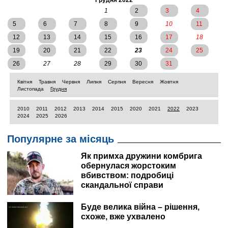
обох палатах.
Грудня 2022
1
2
3
4
5
6
7
8
9
10
11
12
13
14
15
16
17
18
19
20
21
22
23
24
25
26
27
28
29
30
31
Квітня
Травня
Червня
Липня
Серпня
Вересня
Жовтня
Листопада
Грудня
2010
2011
2012
2013
2014
2015
2020
2021
2022
2023
2024
2025
2026
Популярне за місяць
Як примха дружини комбрига
обернулася жорстоким
вбивством: подробиці
скандальної справи
Буде велика війна – рішення,
схоже, вже ухвалено