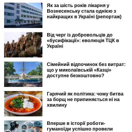
Як за шість років лікарня у
Вознесенську стала однією з
найкращих в Україні (репортаж)
Від черг із добровольців до
«бусифікації»: еволюція ТЦК в
Україні
Сімейний відпочинок без витрат:
що у миколаївській «Казці»
доступне безкоштовно?
Гарячий як політика: чому битва
за борщ не припиняється ні на
хвилину
Вперше в історії роботи-
гуманоїди успішно провели