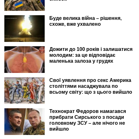
собою немає і треба заощаджувати. За годину
приїхав майстер і почав мене рятувати. Він відчинив
двері, але кабіна виявилася трохи нижчою за поріг.
Буде велика війна – рішення,
Добре, що майстер разом із охоронцем мені
схоже, вже ухвалено
допомогли, взяли за руки та витягли мене.Світло
увімкнули аж через чотири години, тому мені ще
пощастило. Але після цього випадку я ще довго не
їздитиму на ліфті». Андрій, застряг у ліфті на чотири
Дожити до 100 років і залишатися
години : "Я живу на 20 поверсі, тому щодня
молодим: за це відповідає
піднімаюся на ліфті, коли є світло. Скажімо так,
маленька залоза у грудях
клаустрофобії у мене немає, тому належу до цього
філософськи: застряну так застряну. Просто щоразу
бігати туди -сюди на 20 поверх - не варіант, тому
відчуваю долю на удачу.Але нещодавно так просидів
Свої уявлення про секс Америка
у ліфті чотири години із сусідами та собакою. Приїхав
століттями насаджувала по
після роботи, світло ще було, але як тільки ми сіли в
всьому світу: що з цього вийшло
ліфт і проїхали поверхів п'ять, ліфт зупинився, світло
згасло. Пощастило, що ліфт не маленький, як у
хрущовках, і було десь розвернутися. Але загалом
Технократ Федоров намагався
дуже неприємно. Темрява, дихати нічим і хтось ще до
прибрати Сирського з посади
нас застряг і використав вміст "тривожної скриньки",
головкому ЗСУ – але нічого не
де була вода. Собаці було найважче: вона не
вийшло
розуміла, що відбувається, і від безвиході почала
гавкати і вити, господиня її заспокоювала як могла.