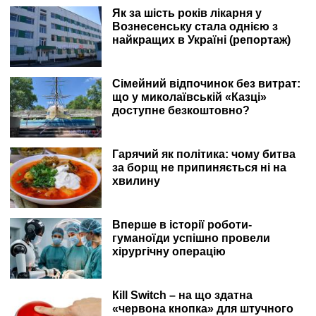
теж нещодавно застряг у ліфті. І він сказав, що коли
Як за шість років лікарня у
застряє між поверхами, ніколи не стрибає – чекає,
Вознесенську стала однією з
доки ввімкнеться світло та ліфт сам поїде. Він так
найкращих в Україні (репортаж)
просидів у ліфті шість годин. Має фобію. Тому що
колись він бачив фільм, де людину намагаються
витягнути з ліфта, що застряг між поверхами, і в цей
Сімейний відпочинок без витрат:
момент ліфт починає їхати і людину просто розрізає
що у миколаївській «Казці»
навпіл. І тільки тоді я вже задумався – було б не дуже
доступне безкоштовно?
приємно, якби це сталося. Але в момент стрибка на
руки рятувальнику мені навіть на думку не спало, що
таке може статися. Вниз я тепер спускаюся пішки у
Гарячий як політика: чому битва
90% випадків, навіть якщо є світло. Коли сідаю в ліфт,
за борщ не припиняється ні на
я щоразу чаклую і тепер завжди стежу, на якому
хвилину
поверсі. Але страху все одно нема. Один раз застряг
– далі вже не страшно”.
Вперше в історії роботи-
гуманоїди успішно провели
хірургічну операцію
Кill Switch – на що здатна
«червона кнопка» для штучного