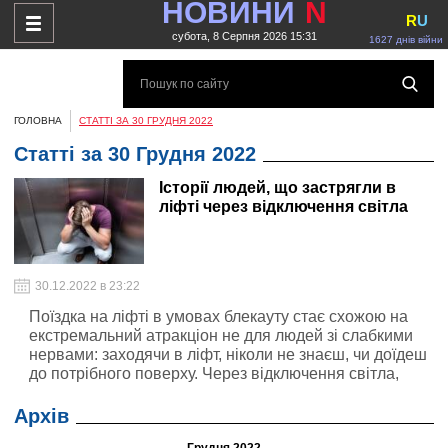
НОВИНИ
N
R
U
субота, 8 Серпня 2026 15:31
1627 днів війни
ГОЛОВНА
СТАТТІ ЗА 30 ГРУДНЯ 2022
Статті за 30 Грудня 2022
Історії людей, що застрягли в
ліфті через відключення світла
30.12.2022 в 23:22
Поїздка на ліфті в умовах блекауту стає схожою на
екстремальний атракціон не для людей зі слабкими
нервами: заходячи в ліфт, ніколи не знаєш, чи доїдеш
до потрібного поверху. Через відключення світла,
зумовлені ракетними атаками Росії на об'єкти
української енергетичної інфраструктури, у Києві
Архів
почастішали випадки, коли пасажири застряють у