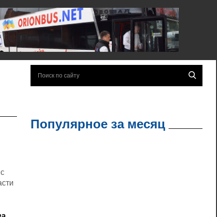
Популярное за месяц
 с
асти
за