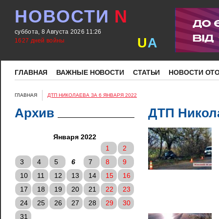
НОВОСТИ
N
суббота, 8 Августа 2026 11:26
U
A
1627 дней войны
ГЛАВНАЯ
ВАЖНЫЕ НОВОСТИ
СТАТЬИ
НОВОСТИ ОТ
ГЛАВНАЯ
ДТП НИКОЛАЕВА ЗА 6 ЯНВАРЯ 2022
Архив
ДТП Никола
Января 2022
1
2
3
4
5
6
7
8
9
10
11
12
13
14
15
16
17
18
19
20
21
22
23
24
25
26
27
28
29
30
31