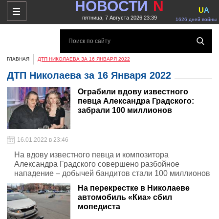
НОВОСТИ
N
U
A
пятница, 7 Августа 2026 23:39
1626 дней войны
ГЛАВНАЯ
ДТП НИКОЛАЕВА ЗА 16 ЯНВАРЯ 2022
ДТП Николаева за 16 Января 2022
Ограбили вдову известного
певца Александра Градского:
забрали 100 миллионов
16.01.2022 в 23:46
На вдову известного певца и композитора
Александра Градского совершено разбойное
нападение – добычей бандитов стали 100 миллионов
На перекрестке в Николаеве
автомобиль «Киа» сбил
мопедиста