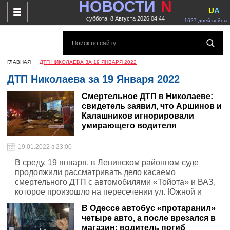
НОВОСТИ
N
U
A
суббота, 8 Августа 2026 04:44
1627 дней войны
ГЛАВНАЯ
ДТП НИКОЛАЕВА ЗА 19 ЯНВАРЯ 2022
ДТП Николаева за 19 Января 2022
Смертельное ДТП в Николаеве:
свидетель заявил, что Аршинов и
Калашников игнорировали
умирающего водителя
19.01.2022 в 23:00
В среду, 19 января, в Ленинском районном суде
продолжили рассматривать дело касаемо
смертельного ДТП с автомобилями «Тойота» и ВАЗ,
которое произошло на пересечении ул. Южной и
проспекта Богоявленского
В Одессе автобус «протаранил»
четыре авто, а после врезался в
магазин: водитель погиб