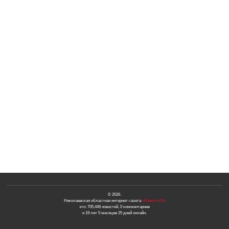
© 2026.
Николаевская областная интернет-газета
«Новости N»
это: 705,446 новостей, 0 комментариев
и 19 лет 5 месяцев 25 дней онлайн.