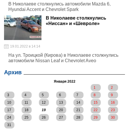
В Николаеве столкнулись автомобили Mazda 6,
Hyundai Accent и Chevrolet Spark
В Николаеве столкнулись
«Ниссан» и «Шевроле»
19.01.2022 в 14:14
На ул. Троицкой (Кирова) в Николаеве столкнулись
автомобили Nissan Leaf и Chevrolet Aveo
Архив
Января 2022
1
2
3
4
5
6
7
8
9
10
11
12
13
14
15
16
17
18
19
20
21
22
23
24
25
26
27
28
29
30
31