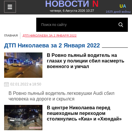
НОВОСТИ
N
U
A
четверг, 6 Августа 2026 10:27
1625 дней войны
ГЛАВНАЯ
ДТП НИКОЛАЕВА ЗА 2 ЯНВАРЯ 2022
ДТП Николаева за 2 Января 2022
В Ровно пьяный водитель на
глазах у полиции сбил насмерть
военного и умчал
02.01.2022 в 18:50
В Ровно пьяный водитель легковушки Audi сбил
человека на дороге и скрылся
В центре Николаева перед
пешеходным переходом
столкнулись «Киа» и «Хюндай»