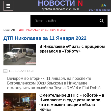
НОВОСТИ
N
U
A
суббота, 8 Августа 2026 15:11
1627 дней войны
ГЛАВНАЯ
ДТП НИКОЛАЕВА ЗА 11 ЯНВАРЯ 2022
ДТП Николаева за 11 Января 2022
В Николаеве «Фиат» с прицепом
врезался в «Тойоту»
11.01.2022 в 18:33
Вечером во вторник, 11 января, на проспекте
Богоявленском (Октябрьском) в Николаеве
столкнулись автомобили Toyota RAV 4 и Fiat Doblò
Смертельное ДТП с «Тойотой» в
Николаеве: в суде установили,
что в момент аварии «была
ночь»