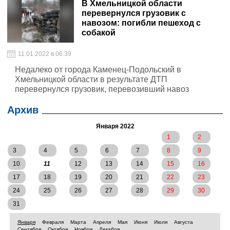
В Хмельницкой области
перевернулся грузовик с
навозом: погибли пешеход с
собакой
11.01.2022 в 06:39
Недалеко от города Каменец-Подольский в
Хмельницкой области в результате ДТП
перевернулся грузовик, перевозивший навоз
Архив
Января 2022
1
2
3
4
5
6
7
8
9
10
11
12
13
14
15
16
17
18
19
20
21
22
23
24
25
26
27
28
29
30
31
Января
Февраля
Марта
Апреля
Мая
Июня
Июля
Августа
Сентября
Октября
Ноября
Декабря