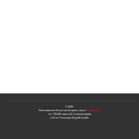
© 2026.
Николаевская областная интернет-газета
«Новости N»
это: 705,481 новостей, 0 комментариев
и 19 лет 5 месяцев 25 дней онлайн.