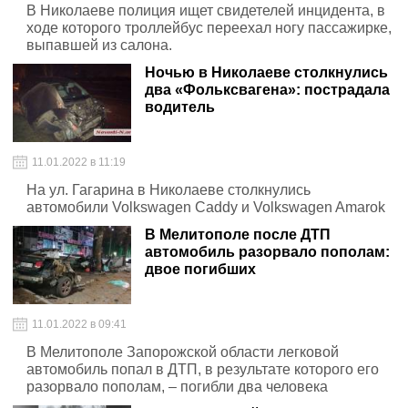
В Николаеве полиция ищет свидетелей инцидента, в
ходе которого троллейбус переехал ногу пассажирке,
выпавшей из салона.
Ночью в Николаеве столкнулись
два «Фольксвагена»: пострадала
водитель
11.01.2022 в 11:19
На ул. Гагарина в Николаеве столкнулись
автомобили Volkswagen Caddy и Volkswagen Amarok
В Мелитополе после ДТП
автомобиль разорвало пополам:
двое погибших
11.01.2022 в 09:41
В Мелитополе Запорожской области легковой
автомобиль попал в ДТП, в результате которого его
разорвало пополам, – погибли два человека