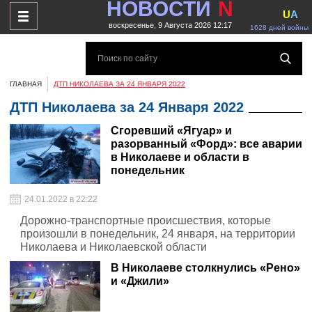
НОВОСТИ
N
U
A
воскресенье, 9 Августа 2026 12:17
1628 дней войны
ГЛАВНАЯ
ДТП НИКОЛАЕВА ЗА 24 ЯНВАРЯ 2022
ДТП Николаева за 24 Января 2022
Сгоревший «Ягуар» и
разорванный «Форд»: все аварии
в Николаеве и области в
понедельник
24.01.2022 в 22:22
Дорожно-транспортные происшествия, которые
произошли в понедельник, 24 января, на территории
Николаева и Николаевской области
В Николаеве столкнулись «Рено»
и «Джили»