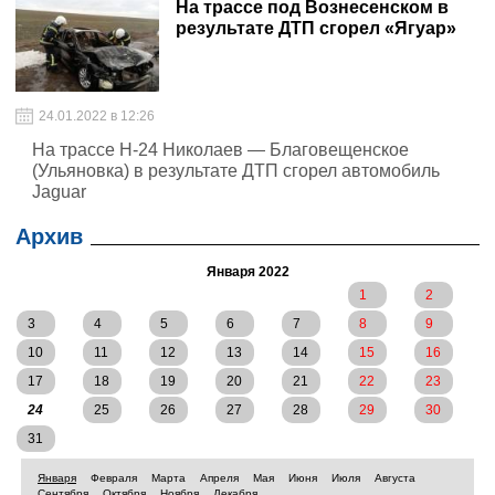
На трассе под Вознесенском в
результате ДТП сгорел «Ягуар»
24.01.2022 в 12:26
На трассе Н-24 Николаев — Благовещенское
(Ульяновка) в результате ДТП сгорел автомобиль
Jaguar
Архив
Января 2022
1
2
3
4
5
6
7
8
9
10
11
12
13
14
15
16
17
18
19
20
21
22
23
24
25
26
27
28
29
30
31
Января
Февраля
Марта
Апреля
Мая
Июня
Июля
Августа
Сентября
Октября
Ноября
Декабря