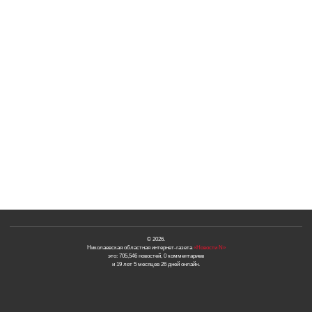
© 2026.
Николаевская областная интернет-газета
«Новости N»
это: 705,546 новостей, 0 комментариев
и 19 лет 5 месяцев 26 дней онлайн.