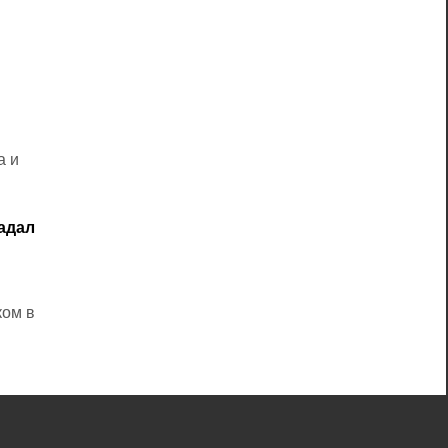
a и
радал
ком в