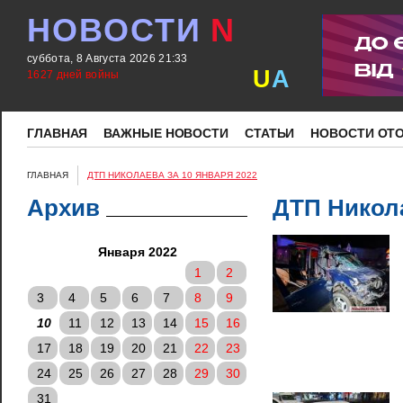
НОВОСТИ
N
суббота, 8 Августа 2026 21:33
U
A
1627 дней войны
ГЛАВНАЯ
ВАЖНЫЕ НОВОСТИ
СТАТЬИ
НОВОСТИ ОТ
ГЛАВНАЯ
ДТП НИКОЛАЕВА ЗА 10 ЯНВАРЯ 2022
Архив
ДТП Никола
Января 2022
1
2
3
4
5
6
7
8
9
10
11
12
13
14
15
16
17
18
19
20
21
22
23
24
25
26
27
28
29
30
31