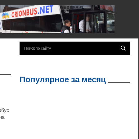
Популярное за месяц
обус
ча