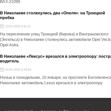
ВАЗ-21099
В Николаеве столкнулись два «Опеля»: на Троицкой
пробка
10.01.2022 в 11:11
На пересечении улиц Троицкой (Кирова) и Винграновского
(Энгельса) в Николаеве столкнулись автомобили Opel Vectr
Opel Astra
В Николаеве «Лексус» врезался в электроопору: пост
водитель
10.01.2022 в 10:53
Ночью в понедельник, 10 января, на проспекте Богоявленс
Николаеве автомобиль Lexus врезался в электроопору