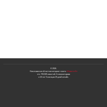
© 2026.
Николаевская областная интернет-газета
«Новости N»
это: 705,505 новостей, 0 комментариев
и 19 лет 5 месяцев 25 дней онлайн.