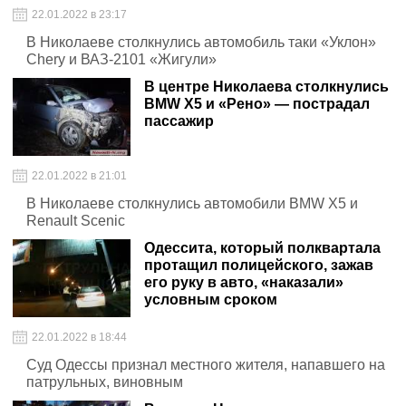
22.01.2022 в 23:17
В Николаеве столкнулись автомобиль таки «Уклон»
Chery и ВАЗ-2101 «Жигули»
В центре Николаева столкнулись
BMW X5 и «Рено» — пострадал
пассажир
22.01.2022 в 21:01
В Николаеве столкнулись автомобили BMW X5 и
Renault Scenic
Одессита, который полквартала
протащил полицейского, зажав
его руку в авто, «наказали»
условным сроком
22.01.2022 в 18:44
Суд Одессы признал местного жителя, напавшего на
патрульных, виновным