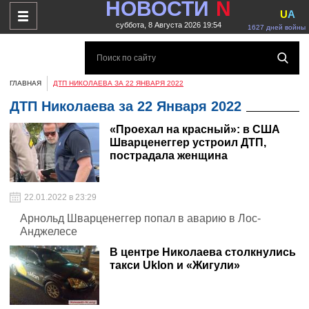
НОВОСТИ
N
U
A
суббота, 8 Августа 2026 19:54
1627 дней войны
ГЛАВНАЯ
ДТП НИКОЛАЕВА ЗА 22 ЯНВАРЯ 2022
ДТП Николаева за 22 Января 2022
«Проехал на красный»: в США
Шварценеггер устроил ДТП,
пострадала женщина
22.01.2022 в 23:29
Арнольд Шварценеггер попал в аварию в Лос-
Анджелесе
В центре Николаева столкнулись
такси Uklon и «Жигули»