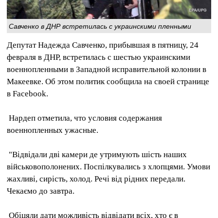
Савченко в ДНР встретилась с украинскими пленными
Депутат Надежда Савченко, прибывшая в пятницу, 24
февраля в ДНР, встретилась с шестью украинскими
военнопленными в Западной исправительной колонии в
Макеевке. Об этом политик сообщила на своей странице
в Facebook.
Нардеп отметила, что условия содержания
военнопленных ужасные.
"Відвідали дві камери де утримують шість наших
військовополонених. Поспілкувались з хлопцями. Умови
жахливі, сирість, холод. Речі від рідних передали.
Чекаємо до завтра.
Обіцяли дати можливість відвідати всіх, хто є в