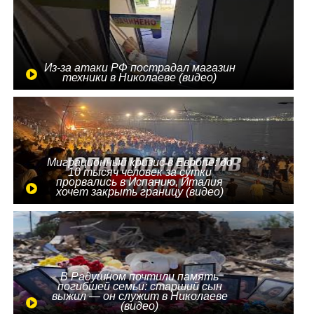
Из-за атаки РФ пострадал магазин
техники в Николаеве (видео)
Миграционный кризис в Европе: до
10 тысяч человек за сутки
прорвались в Испанию, Италия
хочет закрыть границу (видео)
В Радушном почтили память
погибшей семьи: старший сын
выжил — он служит в Николаеве
(видео)