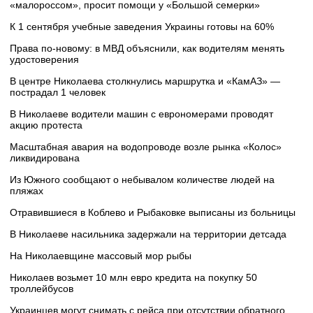
«малороссом», просит помощи у «Большой семерки»
К 1 сентября учебные заведения Украины готовы на 60%
Права по-новому: в МВД объяснили, как водителям менять
удостоверения
В центре Николаева столкнулись маршрутка и «КамАЗ» —
пострадал 1 человек
В Николаеве водители машин с еврономерами проводят
акцию протеста
Масштабная авария на водопроводе возле рынка «Колос»
ликвидирована
Из Южного сообщают о небывалом количестве людей на
пляжах
Отравившиеся в Коблево и Рыбаковке выписаны из больницы
В Николаеве насильника задержали на территории детсада
На Николаевщине массовый мор рыбы
Николаев возьмет 10 млн евро кредита на покупку 50
троллейбусов
Украинцев могут снимать с рейса при отсутствии обратного