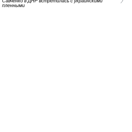
Савченко в ДНР встретилась с украинскими
пленными