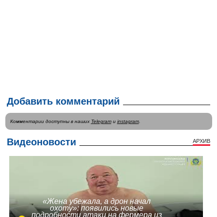
Добавить комментарий
Комментарии доступны в наших
Telegram
и
instagram
.
Видеоновости
АРХИВ
«Жена убежала, а дрон начал
охоту»: появились новые
подробности атаки на фермера из