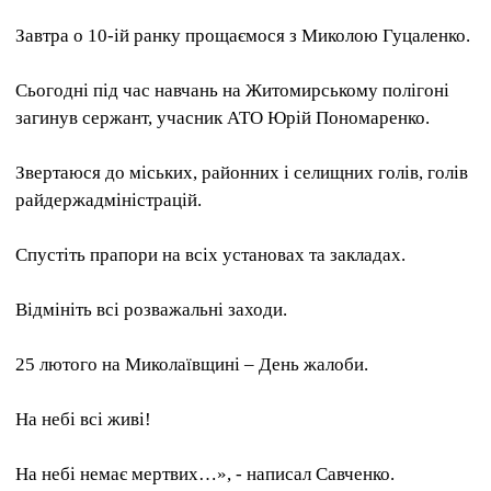
Завтра о 10-ій ранку прощаємося з Миколою Гуцаленко.
Сьогодні під час навчань на Житомирському полігоні
загинув сержант, учасник АТО Юрій Пономаренко.
Звертаюся до міських, районних і селищних голів, голів
райдержадміністрацій.
Спустіть прапори на всіх установах та закладах.
Відмініть всі розважальні заходи.
25 лютого на Миколаївщині – День жалоби.
На небі всі живі!
На небі немає мертвих…», - написал Савченко.