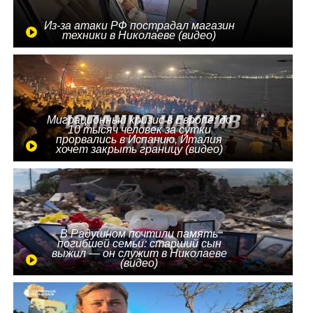
Из-за атаки РФ пострадал магазин
техники в Николаеве (видео)
Миграционный кризис в Европе: до
10 тысяч человек за сутки
прорвались в Испанию, Италия
хочет закрыть границу (видео)
В Радушном почтили память
погибшей семьи: старший сын
выжил — он служит в Николаеве
(видео)