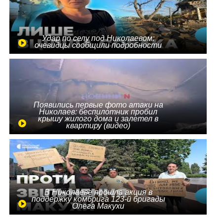
Удар по селу под Николаевом:
очевидцы сообщили подробности
Появились первые фото атаки на
Николаев: беспилотник пробил
крышу жилого дома и залетел в
квартиру (видео)
В Николаеве прошла акция в
поддержку комбрига 123-й бригады
Олега Макухи