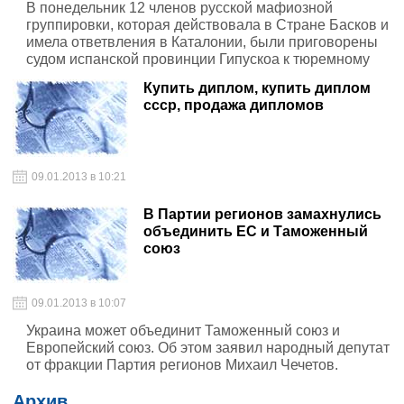
В понедельник 12 членов русской мафиозной
группировки, которая действовала в Стране Басков и
имела ответвления в Каталонии, были приговорены
судом испанской провинции Гипускоа к тюремному
заключению, сообщает El Mundo.
Купить диплом, купить диплом
ссср, продажа дипломов
09.01.2013 в 10:21
В Партии регионов замахнулись
объединить ЕС и Таможенный
союз
09.01.2013 в 10:07
Украина может объединит Таможенный союз и
Европейский союз. Об этом заявил народный депутат
от фракции Партия регионов Михаил Чечетов.
Архив