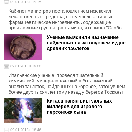
09.01.2013 в 19:15
Кабинет министров постановлением исключил
лекарственные средства, в том числе активные
фармацевтические ингредиенты, содержащие
производные группы триптамина, из списка "Особо
опасных психотропных веществ, оборот которых
Ученые выяснили назначение
запрещен"
найденных на затонувшем судне
древних таблеток
09.01.2013 в 19:00
Итальянские ученые, проведя тщательный
химический, минералогический и ботанический
анализ таблеток, найденных на корабле, затонувшем
более двух тысяч лет тому назад у берегов Тосканы
Китаец нанял виртуальных
киллеров для игрового
персонажа сына
09.01.2013 в 18:46