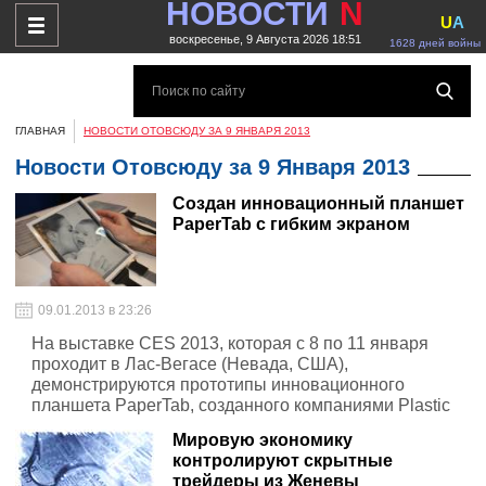
НОВОСТИ
N
U
A
воскресенье, 9 Августа 2026 18:51
1628 дней войны
ГЛАВНАЯ
НОВОСТИ ОТОВСЮДУ ЗА 9 ЯНВАРЯ 2013
Новости Отовсюду за 9 Января 2013
Создан инновационный планшет
PaperTab с гибким экраном
09.01.2013 в 23:26
На выставке CES 2013, которая с 8 по 11 января
проходит в Лас-Вегасе (Невада, США),
демонстрируются прототипы инновационного
планшета PaperTab, созданного компаниями Plastic
Logic, Intel и специалистами Университета Куинс
Мировую экономику
(Канада).
контролируют скрытные
трейдеры из Женевы