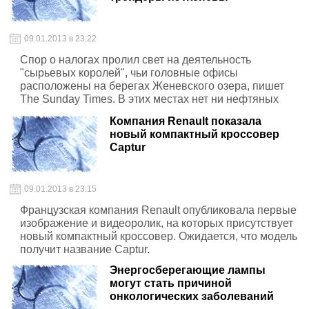
09.01.2013 в 23:22
Спор о налогах пролил свет на деятельность
"сырьевых королей", чьи головные офисы
расположены на берегах Женевского озера, пишет
The Sunday Times. В этих местах нет ни нефтяных
танкеров, ни буровых, но за день в сонную Женеву
Компания Renault показала
импортируется ("по крайней мере, на бумаге", -
новый компактный кроссовер
поясняет издание) не меньше нефти, чем потребляет
Captur
Китай, повествует журналист Дэнни Фортсон. Из
Женевы управляют более чем 20 тысячами грузовых
кораблей (22% мирового флота). Женева
09.01.2013 в 23:15
импортирует треть пшеницы, выращенной на
планете, а также половину сахара и кофе.
Французская компания Renault опубликовала первые
изображение и видеоролик, на которых присутствует
новый компактный кроссовер. Ожидается, что модель
получит название Captur.
Энергосберегающие лампы
могут стать причиной
онкологических заболеваний