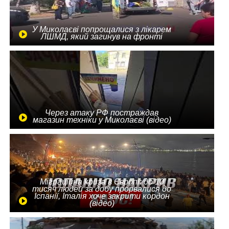
У Миколаєві попрощалися з лікарем
ЛШМД, який загинув на фронті
Через атаку РФ постраждав
магазин техніки у Миколаєві (відео)
Міграційна криза в Європі: до 10
тисяч людей за добу прорвалися до
Іспанії, Італія хоче закрити кордон
(відео)