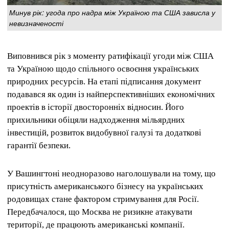
Минув рік: угода про надра між Україною та США зависла у
невизначеності
Виповнився рік з моменту ратифікації угоди між США
та Україною щодо спільного освоєння українських
природних ресурсів. На етапі підписання документ
подавався як один із найперспективніших економічних
проектів в історії двосторонніх відносин. Його
прихильники обіцяли надходження мільярдних
інвестицій, розвиток видобувної галузі та додаткові
гарантії безпеки.
У Вашингтоні неодноразово наголошували на тому, що
присутність американського бізнесу на українських
родовищах стане фактором стримування для Росії.
Передбачалося, що Москва не ризикне атакувати
території, де працюють американські компанії.