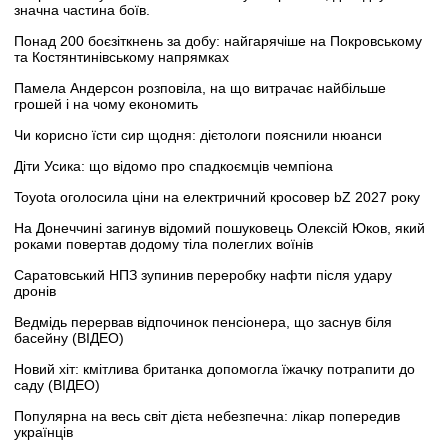
значна частина боїв.
Понад 200 боєзіткнень за добу: найгарячіше на Покровському
та Костянтинівському напрямках
Памела Андерсон розповіла, на що витрачає найбільше
грошей і на чому економить
Чи корисно їсти сир щодня: дієтологи пояснили нюанси
Діти Усика: що відомо про спадкоємців чемпіона
Toyota оголосила ціни на електричний кросовер bZ 2027 року
На Донеччині загинув відомий пошуковець Олексій Юков, який
роками повертав додому тіла полеглих воїнів
Саратовський НПЗ зупинив переробку нафти після удару
дронів
Ведмідь перервав відпочинок пенсіонера, що заснув біля
басейну (ВІДЕО)
Новий хіт: кмітлива британка допомогла їжачку потрапити до
саду (ВІДЕО)
Популярна на весь світ дієта небезпечна: лікар попередив
українців