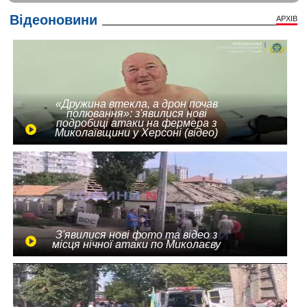
Відеоновини
АРХІВ
«Дружина втекла, а дрон почав
полювання»: з'явилися нові
подробиці атаки на фермера з
Миколаївщини у Херсоні (відео)
З'явилися нові фото та відео з
місця нічної атаки по Миколаєву