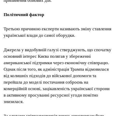
припинення бойових дій.
Політичний фактор
Третьою причиною експерти називають зміну ставлення
української влади до самої оборудки.
Джерела у видобувній галузі стверджують, що спочатку
основний інтерес Києва полягав у збереженні
американської підтримки через економічну співпрацю.
Однак після того, як адміністрація Трампа відмовилася
від колишніх підходів до військової допомоги та
перейшла до моделі постачання озброєнь на
комерційній основі, зацікавленість української сторони
в активному просуванні ресурсної угоди помітно
знизилася.
За словами співрозмовників ринку, чиновникам було