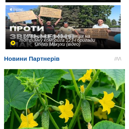
У Миколаєві пройшла акція на
підтримку комбрига 123-ї бригади
Олега Макухи (відео)