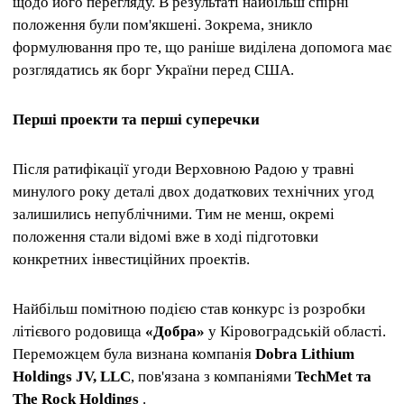
щодо його перегляду. В результаті найбільш спірні
положення були пом'якшені. Зокрема, зникло
формулювання про те, що раніше виділена допомога має
розглядатись як борг України перед США.
Перші проекти та перші суперечки
Після ратифікації угоди Верховною Радою у травні
минулого року деталі двох додаткових технічних угод
залишились непублічними. Тим не менш, окремі
положення стали відомі вже в ході підготовки
конкретних інвестиційних проектів.
Найбільш помітною подією став конкурс із розробки
літієвого родовища
«Добра»
у Кіровоградській області.
Переможцем була визнана компанія
Dobra Lithium
Holdings JV, LLC
, пов'язана з компаніями
TechMet та
The Rock Holdings
.