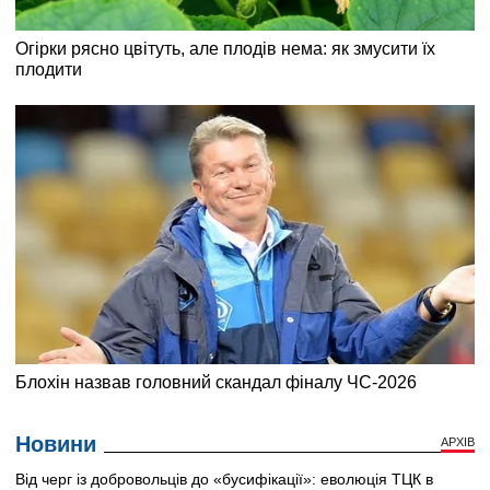
Новини
АРХІВ
Від черг із добровольців до «бусифікації»: еволюція ТЦК в