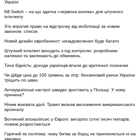
Україні
Кill Switch – на що здатна «червона кнопка» для штучного
інтелекту
Хто втратив право на відстрочку від мобілізації за новим
законом: список
Новий дизайн євробанкнот: незадоволених буде багато
Штучний інтелект виходить з-під контролю: розробники
налякані та закликають до обмежень
Тиха бідність: доходи українців впали до критичної позначки
Чи дійде ціна до 100 гривень за літр: бензиновий ринок України
тріщить по швах
Антиукраїнські настрої швидко зростають у Польщі. У чому
причина?
Нічим воювати далі: Трамп визнав виснаження американського
арсеналу
Вогняний апокаліпсис у Європі: вигоріло сотні тисяч гектарів,
пожежі розростаються
Гарячий як політика: чому битва за борщ не припиняється ні на
хвилину