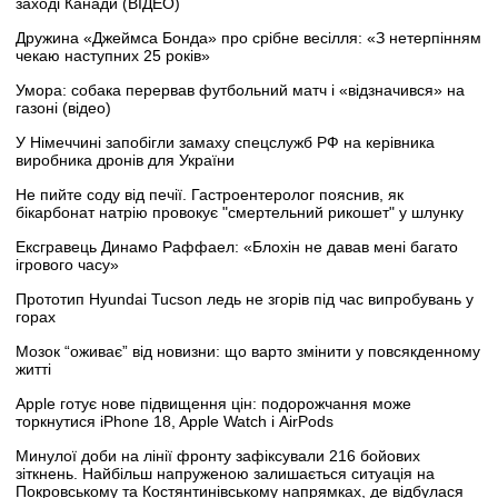
заході Канади (ВІДЕО)
Дружина «Джеймса Бонда» про срібне весілля: «З нетерпінням
чекаю наступних 25 років»
Умора: собака перервав футбольний матч і «відзначився» на
газоні (відео)
У Німеччині запобігли замаху спецслужб РФ на керівника
виробника дронів для України
Не пийте соду від печії. Гастроентеролог пояснив, як
бікарбонат натрію провокує "смертельний рикошет" у шлунку
Ексгравець Динамо Раффаел: «Блохін не давав мені багато
ігрового часу»
Прототип Hyundai Tucson ледь не згорів під час випробувань у
горах
Мозок “оживає” від новизни: що варто змінити у повсякденному
житті
Apple готує нове підвищення цін: подорожчання може
торкнутися iPhone 18, Apple Watch і AirPods
Минулої доби на лінії фронту зафіксували 216 бойових
зіткнень. Найбільш напруженою залишається ситуація на
Покровському та Костянтинівському напрямках, де відбулася