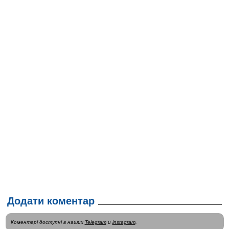
Додати коментар
Коментарі доступні в наших
Telegram
и
instagram
.