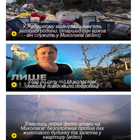
У Радушному вшанували пам'ять
загиблої родини: старший син вижив
- він служить у Миколаєві (відео)
Удар по селу під Миколаєвом:
очевидці повідомили подробиці
З'явились перші фото атаки на
Миколаєві: безпілотник пробив дах
житлового будинку та залетів у
квартиру (відео)