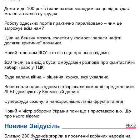
Дожити до 100 років і залишатися молодим: за це відповідає
маленька залоза у грудях
Роботу одеських портів практично паралізовано – чим це
загрожує всім нам?
Ціни на бензин можуть «злетіти у космос»: запаси нафти
досягли критичної позначки
Новий головком ЗСУ: хто він і що про нього відомо
$10 тисяч за вихід з буса: омбудсмен розповів про фантастичні
хабарі і хаос у ТЦК
Буде велика війна – рішення, схоже, вже ухвалено
Вони спали один з одним і створювали компанії: представники
ЛГБТ домінують у Кремнієвій долині
Суперфуди сезону: 5 найкорисніших літніх фруктів та ягід
Новий міністр оборони України поки що з приставкою в.о. Що
про нього відомо
Новини Звідусіль
АРХІВ
Близько 230 будинків згоріли в поселенні корінних народів на