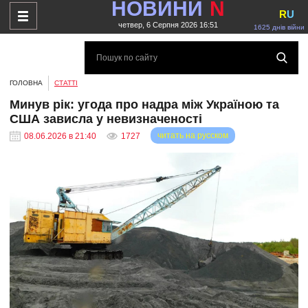
НОВИНИ
N
R
U
четвер, 6 Серпня 2026 16:51
1625 днів війни
ГОЛОВНА
СТАТТІ
Минув рік: угода про надра між Україною та
США зависла у невизначеності
читать на русском
08.06.2026 в 21:40
1727