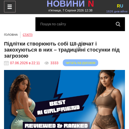
НОВИНИ
N
R
U
п'ятниця, 7 Серпня 2026 12:38
1626 днів війни
ГОЛОВНА
СТАТТІ
Підлітки створюють собі ШІ-дівчат і
закохуються в них – традиційні стосунки під
загрозою
читать на русском
07.06.2026 в 22:11
3333