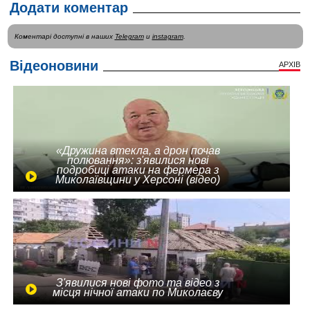
Додати коментар
Коментарі доступні в наших
Telegram
и
instagram
.
Відеоновини
АРХІВ
«Дружина втекла, а дрон почав
полювання»: з'явилися нові
подробиці атаки на фермера з
Миколаївщини у Херсоні (відео)
З'явилися нові фото та відео з
місця нічної атаки по Миколаєву