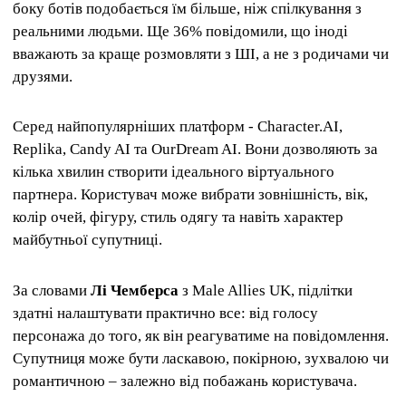
боку ботів подобається їм більше, ніж спілкування з
реальними людьми. Ще 36% повідомили, що іноді
вважають за краще розмовляти з ШІ, а не з родичами чи
друзями.
Серед найпопулярніших платформ - Character.AI,
Replika, Candy AI та OurDream AI. Вони дозволяють за
кілька хвилин створити ідеального віртуального
партнера. Користувач може вибрати зовнішність, вік,
колір очей, фігуру, стиль одягу та навіть характер
майбутньої супутниці.
За словами
Лі Чемберса
з Male Allies UK, підлітки
здатні налаштувати практично все: від голосу
персонажа до того, як він реагуватиме на повідомлення.
Супутниця може бути ласкавою, покірною, зухвалою чи
романтичною – залежно від побажань користувача.