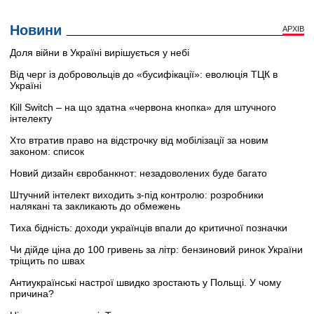
Новини
АРХІВ
Доля війни в Україні вирішується у небі
Від черг із добровольців до «бусифікації»: еволюція ТЦК в
Україні
Кill Switch – на що здатна «червона кнопка» для штучного
інтелекту
Хто втратив право на відстрочку від мобілізації за новим
законом: список
Новий дизайн євробанкнот: незадоволених буде багато
Штучний інтелект виходить з-під контролю: розробники
налякані та закликають до обмежень
Тиха бідність: доходи українців впали до критичної позначки
Чи дійде ціна до 100 гривень за літр: бензиновий ринок України
тріщить по швах
Антиукраїнські настрої швидко зростають у Польщі. У чому
причина?