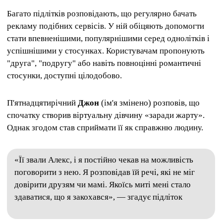
Багато підлітків розповідають, що регулярно бачать
рекламу подібних сервісів. У ній обіцяють допомогти
стати впевненішими, популярнішими серед однолітків і
успішнішими у стосунках. Користувачам пропонують
"друга", "подругу" або навіть повноцінні романтичні
стосунки, доступні цілодобово.
П'ятнадцятирічний
Джон
(ім'я змінено) розповів, що
спочатку створив віртуальну дівчину «заради жарту».
Однак згодом став сприймати її як справжню людину.
«Її звали Алекс, і я постійно чекав на можливість
поговорити з нею. Я розповідав їй речі, які не міг
довірити друзям чи мамі. Якоїсь миті мені стало
здаватися, що я закохався», — згадує підліток