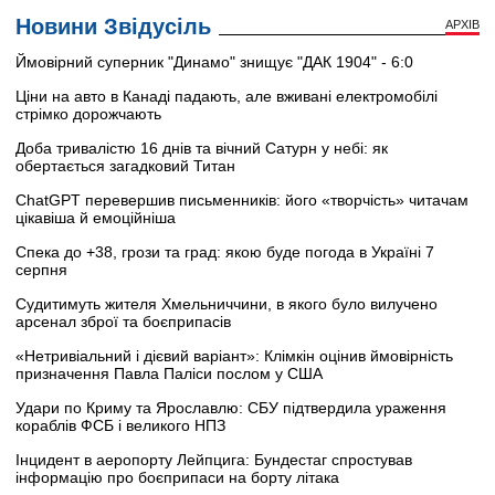
Новини Звідусіль
АРХІВ
Ймовірний суперник "Динамо" знищує "ДАК 1904" - 6:0
Ціни на авто в Канаді падають, але вживані електромобілі
стрімко дорожчають
Доба тривалістю 16 днів та вічний Сатурн у небі: як
обертається загадковий Титан
ChatGPT перевершив письменників: його «творчість» читачам
цікавіша й емоційніша
Спека до +38, грози та град: якою буде погода в Україні 7
серпня
Судитимуть жителя Хмельниччини, в якого було вилучено
арсенал зброї та боєприпасів
«Нетривіальний і дієвий варіант»: Клімкін оцінив ймовірність
призначення Павла Паліси послом у США
Удари по Криму та Ярославлю: СБУ підтвердила ураження
кораблів ФСБ і великого НПЗ
Інцидент в аеропорту Лейпцига: Бундестаг спростував
інформацію про боєприпаси на борту літака