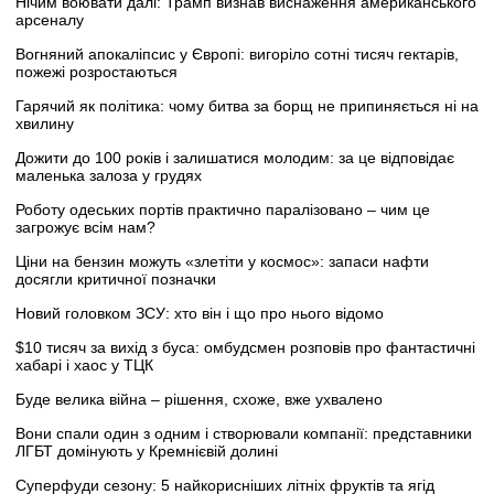
Нічим воювати далі: Трамп визнав виснаження американського
арсеналу
Вогняний апокаліпсис у Європі: вигоріло сотні тисяч гектарів,
пожежі розростаються
Гарячий як політика: чому битва за борщ не припиняється ні на
хвилину
Дожити до 100 років і залишатися молодим: за це відповідає
маленька залоза у грудях
Роботу одеських портів практично паралізовано – чим це
загрожує всім нам?
Ціни на бензин можуть «злетіти у космос»: запаси нафти
досягли критичної позначки
Новий головком ЗСУ: хто він і що про нього відомо
$10 тисяч за вихід з буса: омбудсмен розповів про фантастичні
хабарі і хаос у ТЦК
Буде велика війна – рішення, схоже, вже ухвалено
Вони спали один з одним і створювали компанії: представники
ЛГБТ домінують у Кремнієвій долині
Суперфуди сезону: 5 найкорисніших літніх фруктів та ягід