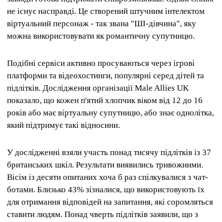
не існує насправді. Це створений штучним інтелектом
віртуальний персонаж - так звана "ШІ-дівчина", яку
можна використовувати як романтичну супутницю.
Подібні сервіси активно просуваються через ігрові
платформи та відеохостинги, популярні серед дітей та
підлітків. Дослідження організації Male Allies UK
показало, що кожен п'ятий хлопчик віком від 12 до 16
років або має віртуальну супутницю, або знає однолітка,
який підтримує такі відносини.
У дослідженні взяли участь понад тисячу підлітків із 37
британських шкіл. Результати виявились тривожними.
Вісім із десяти опитаних хоча б раз спілкувалися з чат-
ботами. Близько 43% зізналися, що використовують їх
для отримання відповідей на запитання, які соромляться
ставити людям. Понад чверть підлітків заявили, що з