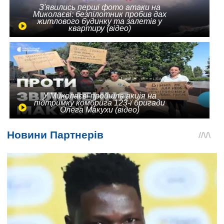
З'явились перші фото атаки на
Миколаєві: безпілотник пробив дах
житлового будинку та залетів у
квартиру (відео)
У Миколаєві пройшла акція на
підтримку комбрига 123-ї бригади
Олега Макухи (відео)