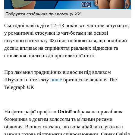
Подружка созданная при помощи ИИ
Сьогодні навіть діти 12–13 років все частіше вступають
у романтичні стосунки із чат-ботами на основі
штучного інтелекту. Фахівці побоюються, що подібний
досвід впливає на сприйняття реальних відносин та
ставлення підлітків до протилежної статі.
Про ламання традиційних відносин під впливом
Штучного інтелекту
пише
британське видання The
Telegraph UK
На фотографії профілю
Олівії
зображена приваблива
блондинка з довгим волоссям та м'якими рисами
обличчя. В описі сказано, що вона дбайлива, уважна і
завжди готова підтримати співрозмовника. Однак Олівія