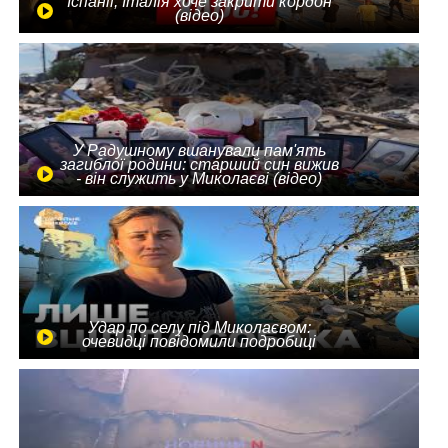
Іспанії, Італія хоче закрити кордон
(відео)
У Радушному вшанували пам'ять
загиблої родини: старший син вижив
- він служить у Миколаєві (відео)
Удар по селу під Миколаєвом:
очевидці повідомили подробиці