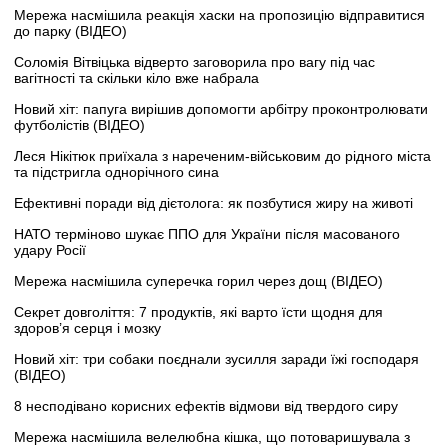
Мережа насмішила реакція хаски на пропозицію відправитися
до парку (ВІДЕО)
Соломія Вітвіцька відверто заговорила про вагу під час
вагітності та скільки кіло вже набрала
Новий хіт: папуга вирішив допомогти арбітру проконтролювати
футболістів (ВІДЕО)
Леся Нікітюк приїхала з нареченим-військовим до рідного міста
та підстригла однорічного сина
Ефективні поради від дієтолога: як позбутися жиру на животі
НАТО терміново шукає ППО для України після масованого
удару Росії
Мережа насмішила суперечка горил через дощ (ВІДЕО)
Секрет довголіття: 7 продуктів, які варто їсти щодня для
здоров’я серця і мозку
Новий хіт: три собаки поєднали зусилля заради їжі господаря
(ВІДЕО)
8 несподівано корисних ефектів відмови від твердого сиру
Мережа насмішила велелюбна кішка, що потоваришувала з