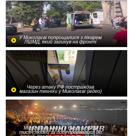
У Миколаєві попрощалися з лікарем
ЛШМД, який загинув на фронті
Через атаку РФ постраждав
магазин техніки у Миколаєві (відео)
Міграційна криза в Європі: до 10
тисяч людей за добу прорвалися до