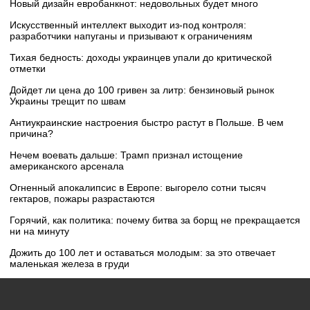
Новый дизайн евробанкнот: недовольных будет много
Искусственный интеллект выходит из-под контроля:
разработчики напуганы и призывают к ограничениям
Тихая бедность: доходы украинцев упали до критической
отметки
Дойдет ли цена до 100 гривен за литр: бензиновый рынок
Украины трещит по швам
Антиукраинские настроения быстро растут в Польше. В чем
причина?
Нечем воевать дальше: Трамп признал истощение
американского арсенала
Огненный апокалипсис в Европе: выгорело сотни тысяч
гектаров, пожары разрастаются
Горячий, как политика: почему битва за борщ не прекращается
ни на минуту
Дожить до 100 лет и оставаться молодым: за это отвечает
маленькая железа в груди
Работа одесских портов практически парализована – чем это
грозит всем нам?