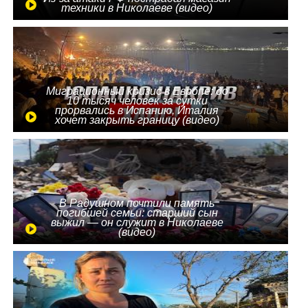
техники в Николаеве (видео)
Миграционный кризис в Европе: до
10 тысяч человек за сутки
прорвались в Испанию, Италия
хочет закрыть границу (видео)
В Радушном почтили память
погибшей семьи: старший сын
выжил — он служит в Николаеве
(видео)