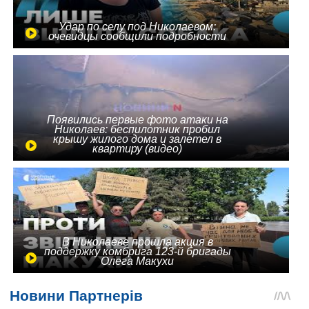
Удар по селу под Николаевом:
очевидцы сообщили подробности
Появились первые фото атаки на
Николаев: беспилотник пробил
крышу жилого дома и залетел в
квартиру (видео)
В Николаеве прошла акция в
поддержку комбрига 123-й бригады
Олега Макухи