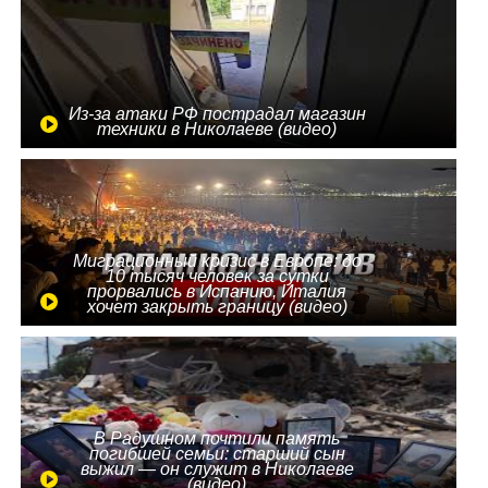
Из-за атаки РФ пострадал магазин
техники в Николаеве (видео)
Миграционный кризис в Европе: до
10 тысяч человек за сутки
прорвались в Испанию, Италия
хочет закрыть границу (видео)
В Радушном почтили память
погибшей семьи: старший сын
выжил — он служит в Николаеве
(видео)