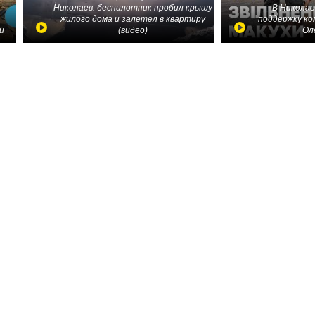
Николаев: беспилотник пробил крышу
В Николае
жилого дома и залетел в квартиру
поддержку ко
и
(видео)
Ол