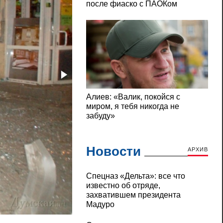
Новости
АРХИВ
Cпецназ «Дельта»: все что
известно об отряде,
захватившем президента
Мадуро
В Одессе взорвали офис Автомайдана