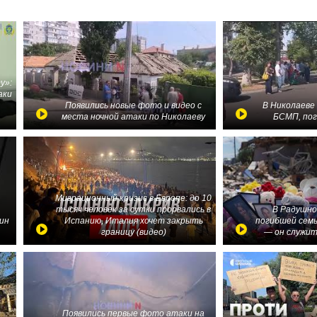
у»:
аки
в
Появились новые фото и видео с
В Николаеве
места ночной атаки по Николаеву
БСМП, по
Миграционный кризис в Европе: до 10
тысяч человек за сутки прорвались в
В Радушно
ин
Испанию, Италия хочет закрыть
погибшей семь
границу (видео)
— он служит
Появились первые фото атаки на