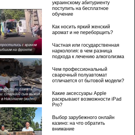
украинскому абитуриенту
поступить на бесплатное
обучение
Как носить яркий женский
аромат и не переборщить?
Частная или государственная
 простились с врачом
гибшим на фронте
наркология: в чем разница
подхода к лечению алкоголизма
Чем профессиональный
сварочный полуавтомат
отличается от бытовой модели?
м почтили память
Какие аксессуары Apple
и: старший сын выжил
раскрывают возможности iPad
 в Николаеве (видео)
Pro?
Выбор зарубежного онлайн
казино: на что обратить
внимание