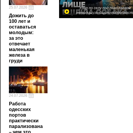
25.07.2026
Удар по селу под Николаевом:
очевидцы сообщили подробност
Дожить до
100 лет и
оставаться
молодым:
за это
отвечает
маленькая
железа в
груди
24.07.2026
Работа
одесских
портов
практически
парализована
– чем это