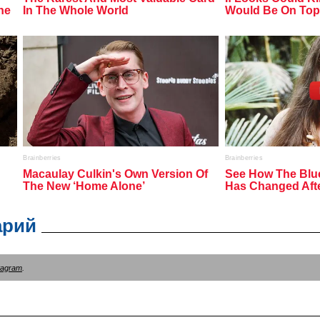
арий
tagram
.