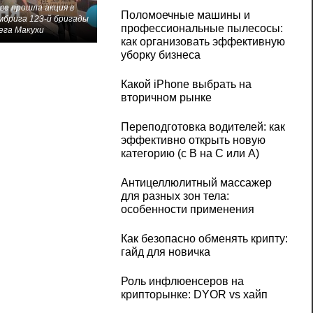
ве прошла акция в
Поломоечные машины и
мбрига 123-й бригады
профессиональные пылесосы:
ега Макухи
как организовать эффективную
уборку бизнеса
Какой iPhone выбрать на
вторичном рынке
Переподготовка водителей: как
эффективно открыть новую
категорию (с B на C или А)
Антицеллюлитный массажер
для разных зон тела:
особенности применения
Как безопасно обменять крипту:
гайд для новичка
Роль инфлюенсеров на
крипторынке: DYOR vs хайп