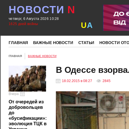
НОВОСТИ
N
четверг, 6 Августа 2026 10:28
U
A
1625 дней войны
ГЛАВНАЯ
ВАЖНЫЕ НОВОСТИ
СТАТЬИ
НОВОСТИ ОТ
ГЛАВНАЯ
ВАЖНЫЕ НОВОСТИ
В Одессе взорв
18.02.2015 в 08:27
2845
Вчера
От очередей из
добровольцев
до
«бусификации»:
эволюция ТЦК в