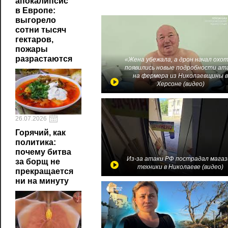
апокалипсис
в Европе:
выгорело
сотни тысяч
гектаров,
пожары
разрастаются
«Жена убежала, а дрон начал охот
появились новые подробности ат
на фермера из Николаевщины 
Херсоне (видео)
26.07.2026
Горячий, как
политика:
почему битва
Из-за атаки РФ пострадал магаз
за борщ не
техники в Николаеве (видео)
прекращается
ни на минуту