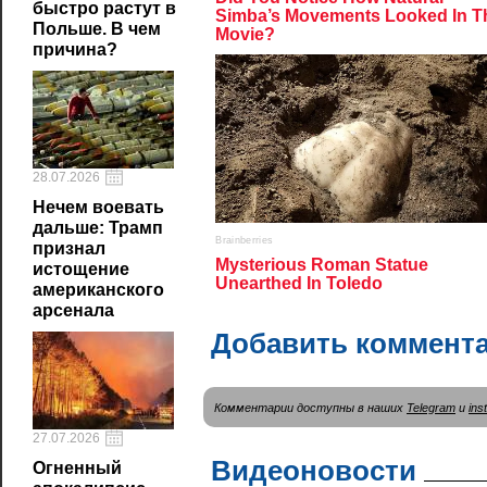
быстро растут в
Польше. В чем
причина?
28.07.2026
Нечем воевать
дальше: Трамп
признал
истощение
американского
арсенала
Добавить коммент
Комментарии доступны в наших
Telegram
и
ins
27.07.2026
Видеоновости
Огненный