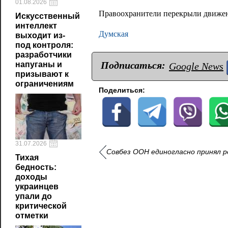
01.08.2026
Правоохранители перекрыли движен
Искусственный
интеллект
Думская
выходит из-
под контроля:
разработчики
Подписаться:
напуганы и
Google News
призывают к
ограничениям
Поделиться:
31.07.2026
Совбез ООН единогласно принял 
Тихая
бедность:
доходы
украинцев
упали до
критической
отметки