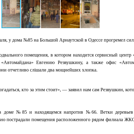
раля, у дома №85 на Большой Арнаутской в Одессе прогремел си
одвального помещения, в котором находится сервисный центр 
 «Автомайдана» Евгению Резвушкину, а также офис «Авто
они отчетливо слішали два мощнейших хлопка.
огадаться, кто за этим стоит», — заявил нам сам Резвушкин, кот
в доме №85 и находящемся напротив №66. Ветки деревьев
льно пострадали помещения расположенного рядом филиала Ж