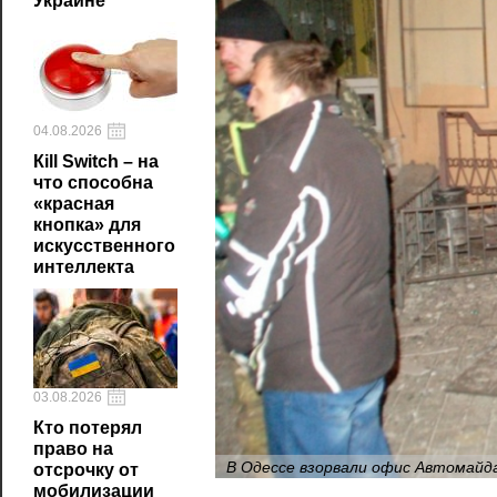
Украине
04.08.2026
Кill Switch – на
что способна
«красная
кнопка» для
искусственного
интеллекта
03.08.2026
Кто потерял
право на
В Одессе взорвали офис Автомайд
отсрочку от
мобилизации