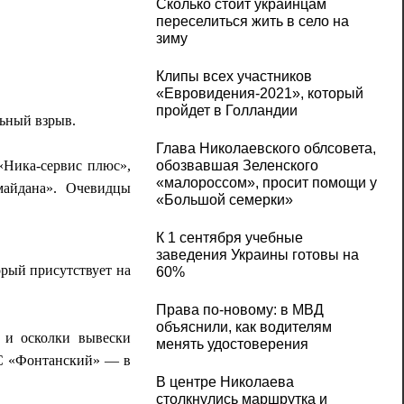
Сколько стоит украинцам
переселиться жить в село на
зиму
Клипы всех участников
«Евровидения-2021», который
пройдет в Голландии
льный взрыв.
Глава Николаевского облсовета,
«Ника-сервис плюс»,
обозвавшая Зеленского
«малороссом», просит помощи у
майдана». Очевидцы
«Большой семерки»
К 1 сентября учебные
заведения Украины готовы на
орый присутствует на
60%
Права по-новому: в МВД
объяснили, как водителям
 и осколки вывески
менять удостоверения
КС «Фонтанский» — в
В центре Николаева
столкнулись маршрутка и