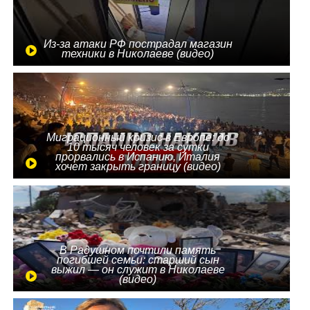
Из-за атаки РФ пострадал магазин
техники в Николаеве (видео)
Миграционный кризис в Европе: до
10 тысяч человек за сутки
прорвались в Испанию, Италия
хочет закрыть границу (видео)
В Радушном почтили память
погибшей семьи: старший сын
выжил — он служит в Николаеве
(видео)