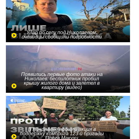
Удар по селу под Николаевом:
очевидцы сообщили подробности
Появились первые фото атаки на
Николаев: беспилотник пробил
крышу жилого дома и залетел в
квартиру (видео)
В Николаеве прошла акция в
поддержку комбрига 123-й бригады
Олега Макухи