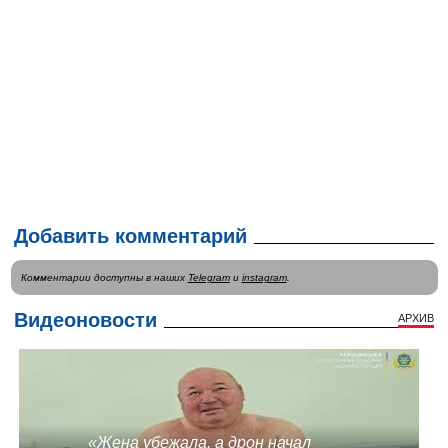
Добавить комментарий
Комментарии доступны в наших
Telegram
и
instagram
.
Видеоновости
АРХИВ
«Жена убежала, а дрон начал