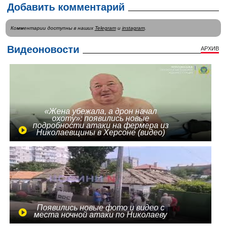
Добавить комментарий
Комментарии доступны в наших
Telegram
и
instagram
.
Видеоновости
АРХИВ
«Жена убежала, а дрон начал
охоту»: появились новые
подробности атаки на фермера из
Николаевщины в Херсоне (видео)
Появились новые фото и видео с
места ночной атаки по Николаеву