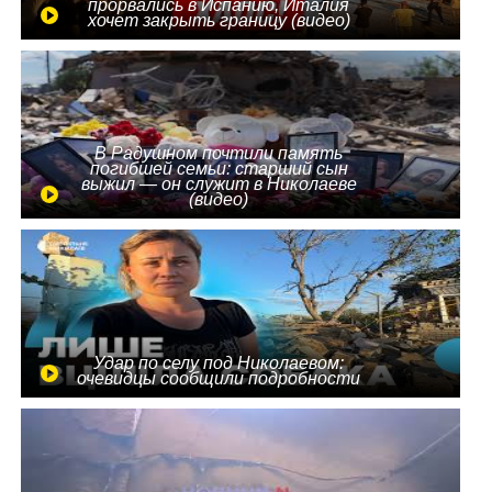
прорвались в Испанию, Италия
хочет закрыть границу (видео)
В Радушном почтили память
погибшей семьи: старший сын
выжил — он служит в Николаеве
(видео)
Удар по селу под Николаевом:
очевидцы сообщили подробности