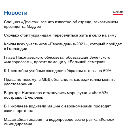
Новости
АРХИВ
Cпецназ «Дельта»: все что известно об отряде, захватившем
президента Мадуро
Сколько стоит украинцам переселиться жить в село на зиму
Клипы всех участников «Евровидения-2021», который пройдет
в Голландии
Глава Николаевского облсовета, обозвавшая Зеленского
«малороссом», просит помощи у «Большой семерки»
К 1 сентября учебные заведения Украины готовы на 60%
Права по-новому: в МВД объяснили, как водителям менять
удостоверения
В центре Николаева столкнулись маршрутка и «КамАЗ» —
пострадал 1 человек
В Николаеве водители машин с еврономерами проводят
акцию протеста
Масштабная авария на водопроводе возле рынка «Колос»
ликвидирована