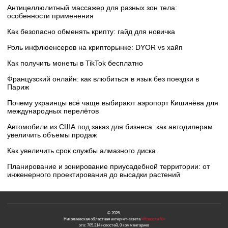
Антицеллюлитный массажер для разных зон тела:
особенности применения
Как безопасно обменять крипту: гайд для новичка
Роль инфлюенсеров на крипторынке: DYOR vs хайп
Как получить монеты в TikTok бесплатно
Французский онлайн: как влюбиться в язык без поездки в
Париж
Почему украинцы всё чаще выбирают аэропорт Кишинёва для
международных перелётов
Автомобили из США под заказ для бизнеса: как автодилерам
увеличить объемы продаж
Как увеличить срок службы алмазного диска
Планирование и зонирование приусадебной территории: от
инженерного проектирования до высадки растений
© 2026.
Николаевская областная интернет-газета
«Новости N»
это: 705,314 новостей, 0 комментариев