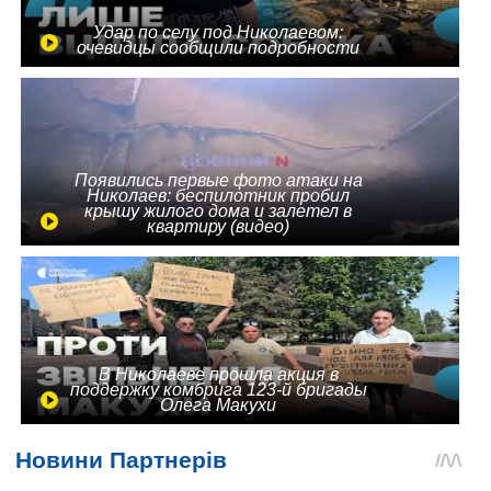
Удар по селу под Николаевом:
очевидцы сообщили подробности
Появились первые фото атаки на
Николаев: беспилотник пробил
крышу жилого дома и залетел в
квартиру (видео)
В Николаеве прошла акция в
поддержку комбрига 123-й бригады
Олега Макухи