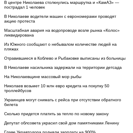
В центре Николаева столкнулись маршрутка и «КамАЗ» —
пострадал 1 человек
В Николаеве водители машин с еврономерами проводят
акцию протеста
Масштабная авария на водопроводе возле рынка «Колос»
ликвидирована
Из Южного сообщают о небывалом количестве людей на
пляжах
Отравившиеся в Коблево и Рыбаковке выписаны из больницы
В Николаеве насильника задержали на территории детсада
На Николаевщине массовый мор рыбы
Николаев возьмет 10 млн евро кредита на покупку 50
троллейбусов
Украинцев могут снимать с рейса при отсутствии обратного
билета
Сколько придется платить за тепло по новому закону
Депутат облсовета украсил свой дом памятниками Ленину
Главе Укравтодора подняли зарплату на 900%