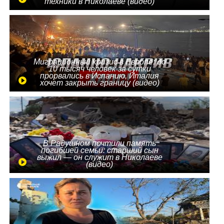
техники в Николаеве (видео)
Миграционный кризис в Европе: до
10 тысяч человек за сутки
прорвались в Испанию, Италия
хочет закрыть границу (видео)
В Радушном почтили память
погибшей семьи: старший сын
выжил — он служит в Николаеве
(видео)