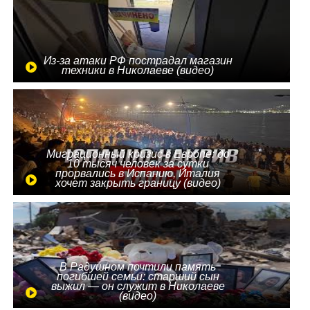
Из-за атаки РФ пострадал магазин
техники в Николаеве (видео)
Миграционный кризис в Европе: до
10 тысяч человек за сутки
прорвались в Испанию, Италия
хочет закрыть границу (видео)
В Радушном почтили память
погибшей семьи: старший сын
выжил — он служит в Николаеве
(видео)