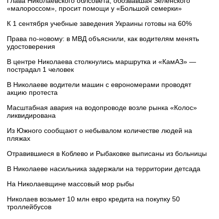
Глава Николаевского облсовета, обозвавшая Зеленского
«малороссом», просит помощи у «Большой семерки»
К 1 сентября учебные заведения Украины готовы на 60%
Права по-новому: в МВД объяснили, как водителям менять
удостоверения
В центре Николаева столкнулись маршрутка и «КамАЗ» —
пострадал 1 человек
В Николаеве водители машин с еврономерами проводят
акцию протеста
Масштабная авария на водопроводе возле рынка «Колос»
ликвидирована
Из Южного сообщают о небывалом количестве людей на
пляжах
Отравившиеся в Коблево и Рыбаковке выписаны из больницы
В Николаеве насильника задержали на территории детсада
На Николаевщине массовый мор рыбы
Николаев возьмет 10 млн евро кредита на покупку 50
троллейбусов