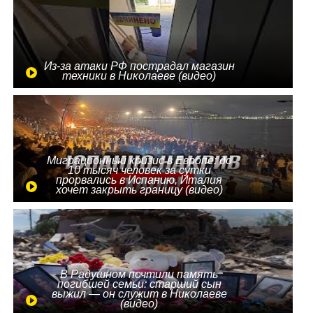
Из-за атаки РФ пострадал магазин
техники в Николаеве (видео)
Миграционный кризис в Европе: до
10 тысяч человек за сутки
прорвались в Испанию, Италия
хочет закрыть границу (видео)
В Радушном почтили память
погибшей семьи: старший сын
выжил — он служит в Николаеве
(видео)