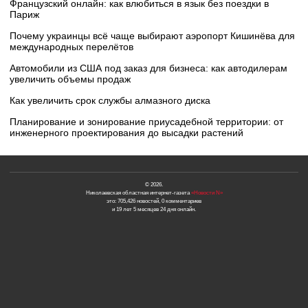
Французский онлайн: как влюбиться в язык без поездки в
Париж
Почему украинцы всё чаще выбирают аэропорт Кишинёва для
международных перелётов
Автомобили из США под заказ для бизнеса: как автодилерам
увеличить объемы продаж
Как увеличить срок службы алмазного диска
Планирование и зонирование приусадебной территории: от
инженерного проектирования до высадки растений
© 2026.
Николаевская областная интернет-газета
«Новости N»
это: 705,426 новостей, 0 комментариев
и 19 лет 5 месяцев 24 дня онлайн.