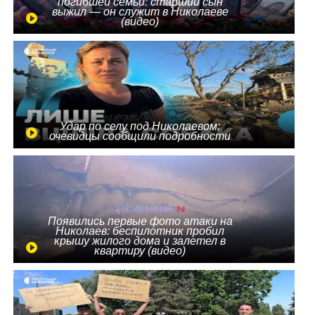
погибшей семьи: старший сын
выжил — он служит в Николаеве
(видео)
Удар по селу под Николаевом:
очевидцы сообщили подробности
Появились первые фото атаки на
Николаев: беспилотник пробил
крышу жилого дома и залетел в
квартиру (видео)