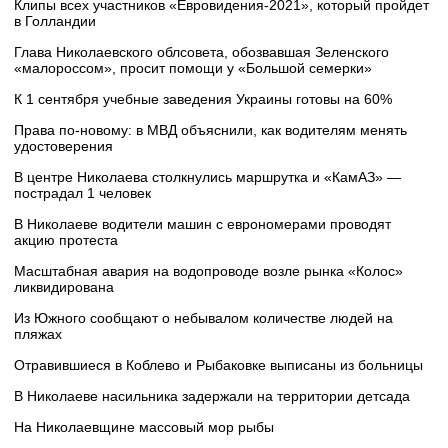
Клипы всех участников «Евровидения-2021», который пройдет
в Голландии
Глава Николаевского облсовета, обозвавшая Зеленского
«малороссом», просит помощи у «Большой семерки»
К 1 сентября учебные заведения Украины готовы на 60%
Права по-новому: в МВД объяснили, как водителям менять
удостоверения
В центре Николаева столкнулись маршрутка и «КамАЗ» —
пострадал 1 человек
В Николаеве водители машин с еврономерами проводят
акцию протеста
Масштабная авария на водопроводе возле рынка «Колос»
ликвидирована
Из Южного сообщают о небывалом количестве людей на
пляжах
Отравившиеся в Коблево и Рыбаковке выписаны из больницы
В Николаеве насильника задержали на территории детсада
На Николаевщине массовый мор рыбы