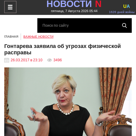
НОВОСТИ
N
U
A
пятница, 7 Августа 2026 05:44
1626 дней войны
ГЛАВНАЯ
ВАЖНЫЕ НОВОСТИ
Гонтарева заявила об угрозах физической
расправы
26.03.2017 в 23:10
3496