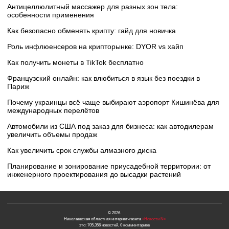
Антицеллюлитный массажер для разных зон тела:
особенности применения
Как безопасно обменять крипту: гайд для новичка
Роль инфлюенсеров на крипторынке: DYOR vs хайп
Как получить монеты в TikTok бесплатно
Французский онлайн: как влюбиться в язык без поездки в
Париж
Почему украинцы всё чаще выбирают аэропорт Кишинёва для
международных перелётов
Автомобили из США под заказ для бизнеса: как автодилерам
увеличить объемы продаж
Как увеличить срок службы алмазного диска
Планирование и зонирование приусадебной территории: от
инженерного проектирования до высадки растений
© 2026.
Николаевская областная интернет-газета
«Новости N»
это: 705,356 новостей, 0 комментариев