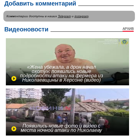
Добавить комментарий
Комментарии доступны в наших
Telegram
и
instagram
.
Видеоновости
АРХИВ
«Жена убежала, а дрон начал
охоту»: появились новые
подробности атаки на фермера из
Николаевщины в Херсоне (видео)
Появились новые фото и видео с
места ночной атаки по Николаеву