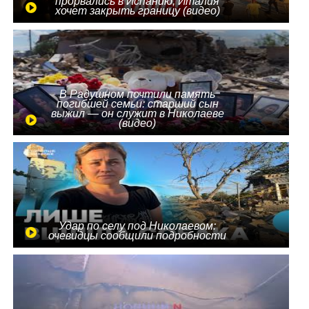
прорвались в Испанию, Италия
хочет закрыть границу (видео)
В Радушном почтили память
погибшей семьи: старший сын
выжил — он служит в Николаеве
(видео)
Удар по селу под Николаевом:
очевидцы сообщили подробности