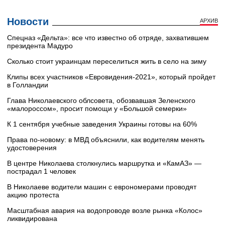
Новости
АРХИВ
Cпецназ «Дельта»: все что известно об отряде, захватившем
президента Мадуро
Сколько стоит украинцам переселиться жить в село на зиму
Клипы всех участников «Евровидения-2021», который пройдет
в Голландии
Глава Николаевского облсовета, обозвавшая Зеленского
«малороссом», просит помощи у «Большой семерки»
К 1 сентября учебные заведения Украины готовы на 60%
Права по-новому: в МВД объяснили, как водителям менять
удостоверения
В центре Николаева столкнулись маршрутка и «КамАЗ» —
пострадал 1 человек
В Николаеве водители машин с еврономерами проводят
акцию протеста
Масштабная авария на водопроводе возле рынка «Колос»
ликвидирована