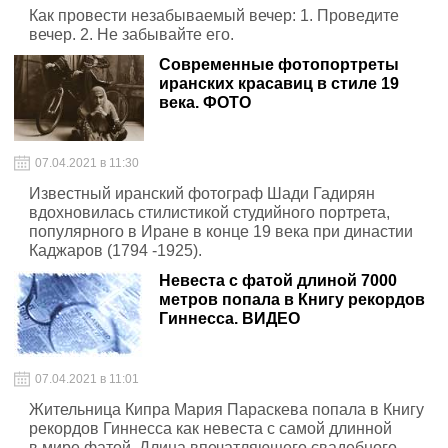
Как провести незабываемый вечер: 1. Проведите
вечер. 2. Не забывайте его.
Современные фотопортреты
иранских красавиц в стиле 19
века. ФОТО
07.04.2021 в 11:30
Известный иранский фотограф Шади Гадирян
вдохновилась стилистикой студийного портрета,
популярного в Иране в конце 19 века при династии
Каджаров (1794 -1925).
Невеста с фатой длиной 7000
метров попала в Книгу рекордов
Гиннесса. ВИДЕО
07.04.2021 в 11:01
Жительница Кипра Мария Параскева попала в Книгу
рекордов Гиннесса как невеста с самой длинной
в мире фатой. Длина впечатляющего свадебного