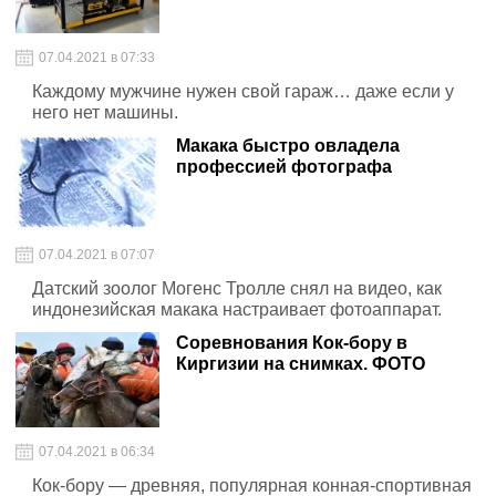
07.04.2021 в 07:33
Каждому мужчине нужен свой гараж… даже если у
него нет машины.
Макака быстро овладела
профессией фотографа
07.04.2021 в 07:07
Датский зоолог Могенс Тролле снял на видео, как
индонезийская макака настраивает фотоаппарат.
Соревнования Кок-бору в
Киргизии на снимках. ФОТО
07.04.2021 в 06:34
Кок-бору — древняя, популярная конная-спортивная