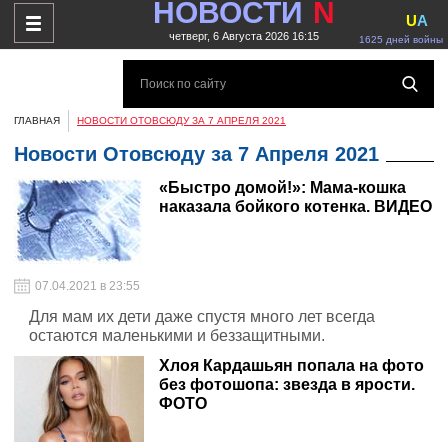
НОВОСТИ
N
U
A
четверг, 6 Августа 2026 16:15
1625 дней войны
ГЛАВНАЯ
НОВОСТИ ОТОВСЮДУ ЗА 7 АПРЕЛЯ 2021
Новости Отовсюду за 7 Апреля 2021
«Быстро домой!»: Мама-кошка
наказала бойкого котенка. ВИДЕО
07.04.2021 в 23:55
Для мам их дети даже спустя много лет всегда
остаются маленькими и беззащитными.
Хлоя Кардашьян попала на фото
без фотошопа: звезда в ярости.
ФОТО