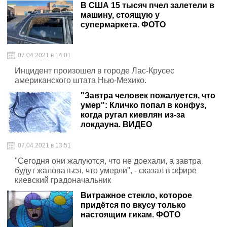
В США 15 тысяч пчел залетели в
машину, стоящую у
супермаркета. ФОТО
07.04.2021 в 14:01
Инцидент произошел в городе Лас-Крусес
американского штата Нью-Мехико.
"Завтра человек пожалуется, что
умер": Кличко попал в конфуз,
когда ругал киевлян из-за
локдауна. ВИДЕО
07.04.2021 в 13:51
"Сегодня они жалуются, что не доехали, а завтра
будут жаловаться, что умерли", - сказал в эфире
киевский градоначальник
Витражное стекло, которое
придётся по вкусу только
настоящим гикам. ФОТО