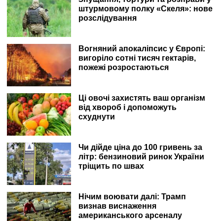
штурмовому полку «Скеля»: нове
розслідування
Вогняний апокаліпсис у Європі:
вигоріло сотні тисяч гектарів,
пожежі розростаються
Ці овочі захистять ваш організм
від хвороб і допоможуть
схуднути
Чи дійде ціна до 100 гривень за
літр: бензиновий ринок України
тріщить по швах
Нічим воювати далі: Трамп
визнав виснаження
американського арсеналу