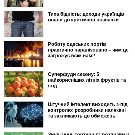
Тиха бідність: доходи українців
впали до критичної позначки
Роботу одеських портів
практично паралізовано – чим це
загрожує всім нам?
Суперфуди сезону: 5
найкорисніших літніх фруктів та
ягід
Штучний інтелект виходить з-під
контролю: розробники налякані
та закликають до обмежень
Знущання, тортури та розправи у