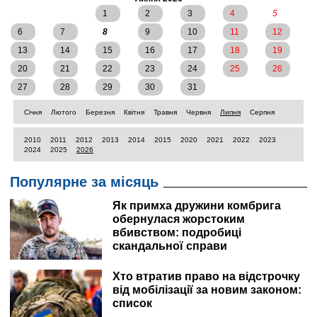
1
2
3
4
5
6
7
8
9
10
11
12
13
14
15
16
17
18
19
20
21
22
23
24
25
26
27
28
29
30
31
Січня
Лютого
Березня
Квітня
Травня
Червня
Липня
Серпня
2010
2011
2012
2013
2014
2015
2020
2021
2022
2023
2024
2025
2026
Популярне за місяць
Як примха дружини комбрига
обернулася жорстоким
вбивством: подробиці
скандальної справи
Хто втратив право на відстрочку
від мобілізації за новим законом:
список