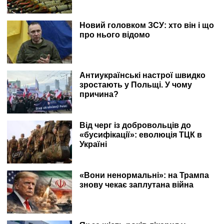
Новий головком ЗСУ: хто він і що
про нього відомо
Антиукраїнські настрої швидко
зростають у Польщі. У чому
причина?
Від черг із добровольців до
«бусифікації»: еволюція ТЦК в
Україні
«Вони ненормальні»: на Трампа
знову чекає заплутана війна