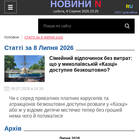
НОВИНИ
N
R
U
субота, 8 Серпня 2026 23:25
1627 днів війни
ГОЛОВНА
СТАТТІ ЗА 8 ЛИПНЯ 2026
Статті за 8 Липня 2026
Сімейний відпочинок без витрат:
що у миколаївській «Казці»
доступне безкоштовно?
08.07.2026 в 14:10
Чи є серед приватних платних каруселів та
атракціонів безкоштовні доступні розваги у «Казці»
або ж у відоме дитяче містечко тепер без грошей
нема чого й потикатися
Архів
Липня 2026