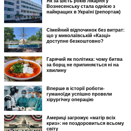
Як за шість років лікарня у
Вознесенську стала однією з
найкращих в Україні (репортаж)
Сімейний відпочинок без витрат:
що у миколаївській «Казці»
доступне безкоштовно?
Гарячий як політика: чому битва
за борщ не припиняється ні на
хвилину
Вперше в історії роботи-
гуманоїди успішно провели
хірургічну операцію
Америці загрожує «матір всіх
криз»: не поздоровиться всьому
світу