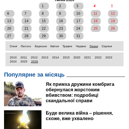
Липня 2026
1
2
3
4
5
6
7
8
9
10
11
12
13
14
15
16
17
18
19
20
21
22
23
24
25
26
27
28
29
30
31
Січня
Лютого
Березня
Квітня
Травня
Червня
Липня
Серпня
2010
2011
2012
2013
2014
2015
2020
2021
2022
2023
2024
2025
2026
Популярне за місяць
Як примха дружини комбрига
обернулася жорстоким
вбивством: подробиці
скандальної справи
Буде велика війна – рішення,
схоже, вже ухвалено