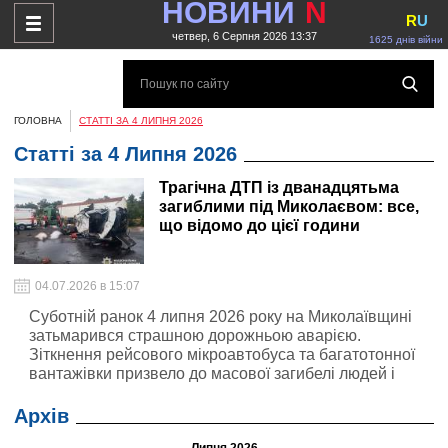
НОВИНИ
N
R
U
четвер, 6 Серпня 2026 13:37
1625 днів війни
ГОЛОВНА
СТАТТІ ЗА 4 ЛИПНЯ 2026
Статті за 4 Липня 2026
Трагічна ДТП із дванадцятьма
загиблими під Миколаєвом: все,
що відомо до цієї години
04.07.2026 в 15:07
Суботній ранок 4 липня 2026 року на Миколаївщині
затьмарився страшною дорожньою аварією.
Зіткнення рейсового мікроавтобуса та багатотонної
вантажівки призвело до масової загибелі людей і
шокувало всю країну
Архів