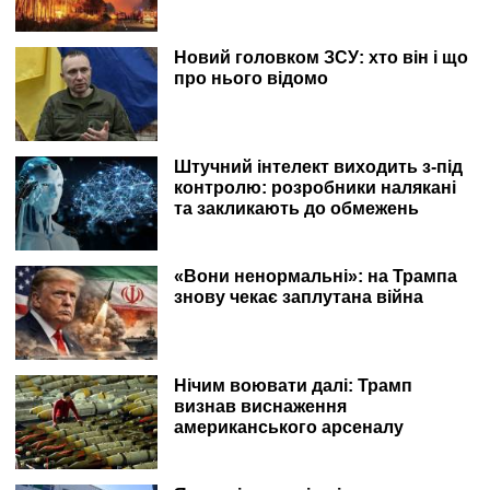
Новий головком ЗСУ: хто він і що
про нього відомо
Штучний інтелект виходить з-під
контролю: розробники налякані
та закликають до обмежень
«Вони ненормальні»: на Трампа
знову чекає заплутана війна
Нічим воювати далі: Трамп
визнав виснаження
американського арсеналу