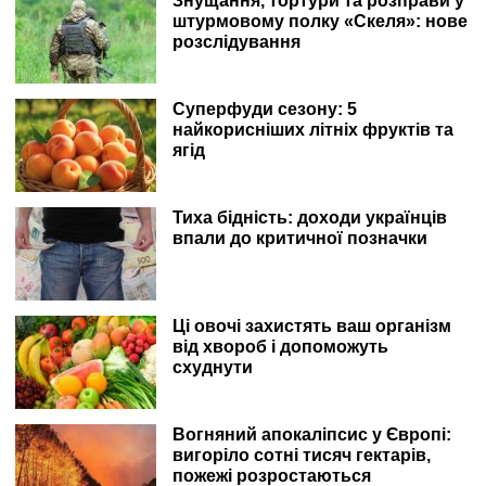
Знущання, тортури та розправи у
штурмовому полку «Скеля»: нове
розслідування
Суперфуди сезону: 5
найкорисніших літніх фруктів та
ягід
Тиха бідність: доходи українців
впали до критичної позначки
Ці овочі захистять ваш організм
від хвороб і допоможуть
схуднути
Вогняний апокаліпсис у Європі:
вигоріло сотні тисяч гектарів,
пожежі розростаються