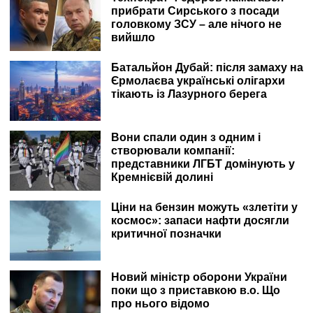
прибрати Сирського з посади
головкому ЗСУ – але нічого не
вийшло
Батальйон Дубай: після замаху на
Єрмолаєва українські олігархи
тікають із Лазурного берега
Вони спали один з одним і
створювали компанії:
представники ЛГБТ домінують у
Кремнієвій долині
Ціни на бензин можуть «злетіти у
космос»: запаси нафти досягли
критичної позначки
Новий міністр оборони України
поки що з приставкою в.о. Що
про нього відомо