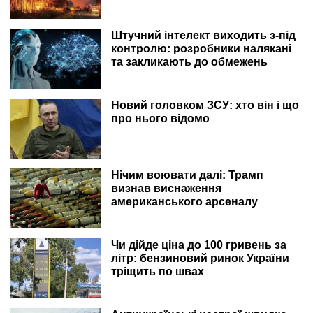
Штучний інтелект виходить з-під
контролю: розробники налякані
та закликають до обмежень
Новий головком ЗСУ: хто він і що
про нього відомо
Нічим воювати далі: Трамп
визнав виснаження
американського арсеналу
Чи дійде ціна до 100 гривень за
літр: бензиновий ринок України
тріщить по швах