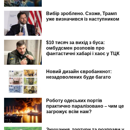
Вибір зроблено. Схоже, Трамп
уже визначився із наступником
$10 тисяч за вихід з буса:
омбудсмен розповів про
фантастичні хабарі і хаос у ТЦК
Новий дизайн євробанкнот:
незадоволених буде багато
Роботу одеських портів
практично паралізовано – чим це
загрожує всім нам?
Знущання, тортури та розправи у