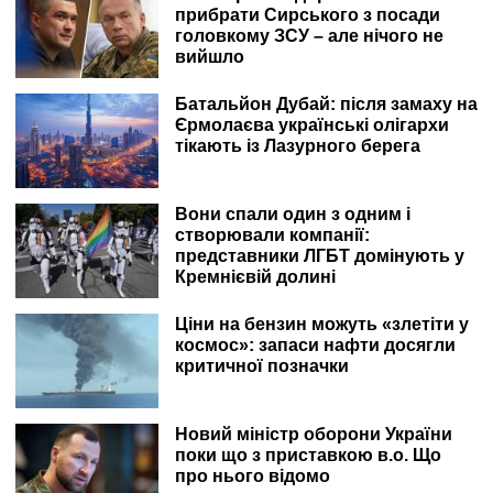
прибрати Сирського з посади
головкому ЗСУ – але нічого не
вийшло
Батальйон Дубай: після замаху на
Єрмолаєва українські олігархи
тікають із Лазурного берега
Вони спали один з одним і
створювали компанії:
представники ЛГБТ домінують у
Кремнієвій долині
Ціни на бензин можуть «злетіти у
космос»: запаси нафти досягли
критичної позначки
Новий міністр оборони України
поки що з приставкою в.о. Що
про нього відомо