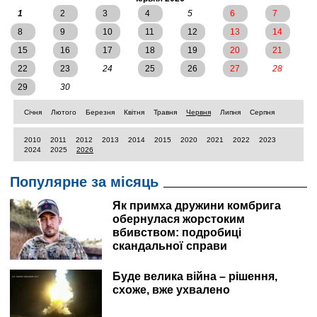
1
2
3
4
5
6
7
8
9
10
11
12
13
14
15
16
17
18
19
20
21
22
23
24
25
26
27
28
29
30
Січня
Лютого
Березня
Квітня
Травня
Червня
Липня
Серпня
2010
2011
2012
2013
2014
2015
2020
2021
2022
2023
2024
2025
2026
Популярне за місяць
Як примха дружини комбрига
обернулася жорстоким
вбивством: подробиці
скандальної справи
Буде велика війна – рішення,
схоже, вже ухвалено