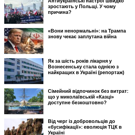
Антиукраїнські настрої швидко
зростають у Польщі. У чому
причина?
«Вони ненормальні»: на Трампа
знову чекає заплутана війна
Як за шість років лікарня у
Вознесенську стала однією з
найкращих в Україні (репортаж)
Сімейний відпочинок без витрат:
що у миколаївській «Казці»
доступне безкоштовно?
Від черг із добровольців до
«бусифікації»: еволюція ТЦК в
Україні