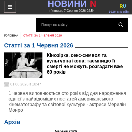
НОВИНИ
N
R
U
п'ятниця, 7 Серпня 2026 02:54
1626 днів війни
ГОЛОВНА
СТАТТІ ЗА 1 ЧЕРВНЯ 2026
Статті за 1 Червня 2026
Кінозірка, секс-символ та
культурна ікона: таємницю її
смерті не можуть розгадати вже
60 років
01.06.2026 в 18:47
1 червня виповнюється сто років від дня народження
однієї з найвідоміших постатей американського
кінематографу та світової культури - актриси Мерилін
Монро
Архів
Червня 2026