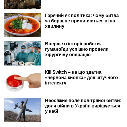
Гарячий як політика: чому битва
за борщ не припиняється ні на
хвилину
Вперше в історії роботи-
гуманоїди успішно провели
хірургічну операцію
Кill Switch – на що здатна
«червона кнопка» для штучного
інтелекту
Неосяжне поле повітряної битви:
доля війни в Україні вирішується
у небі