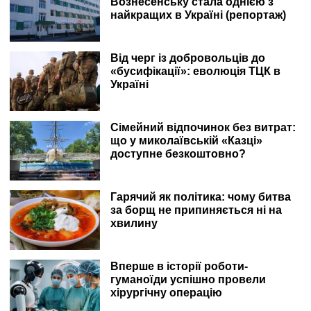
Вознесенську стала однією з
найкращих в Україні (репортаж)
Від черг із добровольців до
«бусифікації»: еволюція ТЦК в
Україні
Сімейний відпочинок без витрат:
що у миколаївській «Казці»
доступне безкоштовно?
Гарячий як політика: чому битва
за борщ не припиняється ні на
хвилину
Вперше в історії роботи-
гуманоїди успішно провели
хірургічну операцію