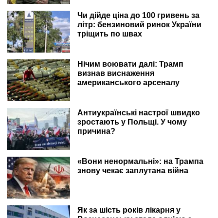
Чи дійде ціна до 100 гривень за
літр: бензиновий ринок України
тріщить по швах
Нічим воювати далі: Трамп
визнав виснаження
американського арсеналу
Антиукраїнські настрої швидко
зростають у Польщі. У чому
причина?
«Вони ненормальні»: на Трампа
знову чекає заплутана війна
Як за шість років лікарня у