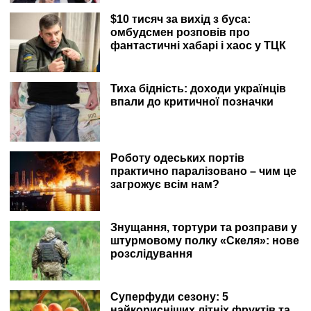
$10 тисяч за вихід з буса:
омбудсмен розповів про
фантастичні хабарі і хаос у ТЦК
Тиха бідність: доходи українців
впали до критичної позначки
Роботу одеських портів
практично паралізовано – чим це
загрожує всім нам?
Знущання, тортури та розправи у
штурмовому полку «Скеля»: нове
розслідування
Суперфуди сезону: 5
найкорисніших літніх фруктів та