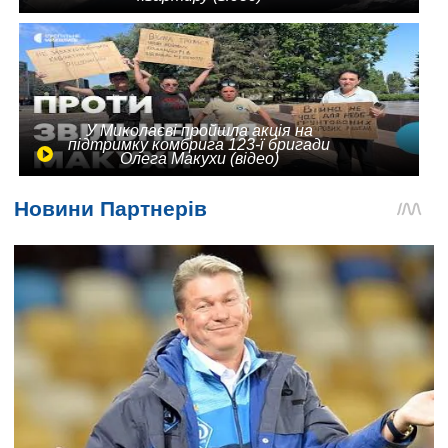
У Миколаєві пройшла акція на
підтримку комбрига 123-ї бригади
Олега Макухи (відео)