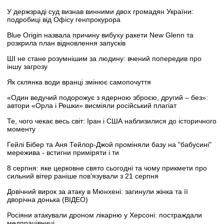
У держзраді суд визнав винними двох громадян України:
подробиці від Офісу генпрокурора
Blue Origin назвала причину вибуху ракети New Glenn та
розкрила план відновлення запусків
ШІ не стане розумнішим за людину: вчений попередив про
іншу загрозу
Як склянка води вранці змінює самопочуття
«Один ведучий подорожує з ядерною зброєю, другий – без»:
автори «Орла і Решки» висміяли російський плагіат
Те, чого чекає весь світ: Іран і США наблизилися до історичного
моменту
Гейлі Бібер та Аня Тейлор-Джой проміняли базу на "бабусині"
мережива - встигни приміряти і ти
8 серпня: яке церковне свято сьогодні та чому прикмети про
сильний вітер раніше пов’язували з 21 серпня
Довічний вирок за атаку в Мюнхені: загинули жінка та її
дворічна донька (ВІДЕО)
Росіяни атакували дроном лікарню у Херсоні: постраждали
медпрацівниці