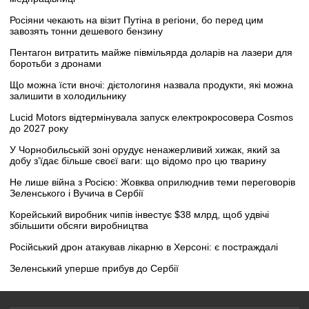
Росіяни чекають на візит Путіна в регіони, бо перед цим
завозять тонни дешевого бензину
Пентагон витратить майже півмільярда доларів на лазери для
боротьби з дронами
Що можна їсти вночі: дієтологиня назвала продукти, які можна
залишити в холодильнику
Lucid Motors відтермінувала запуск електрокросовера Cosmos
до 2027 року
У Чорнобильській зоні орудує ненажерливий хижак, який за
добу з’їдає більше своєї ваги: що відомо про цю тварину
Не лише війна з Росією: Жовква оприлюднив теми переговорів
Зеленського і Вучича в Сербії
Корейський виробник чипів інвестує $38 млрд, щоб удвічі
збільшити обсяги виробництва
Російський дрон атакував лікарню в Херсоні: є постраждалі
Зеленський уперше прибув до Сербії