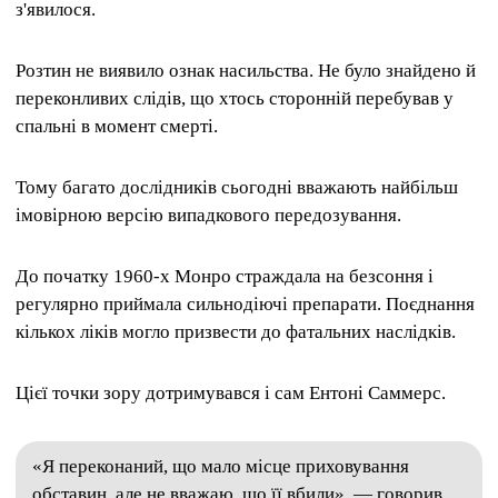
з'явилося.
Розтин не виявило ознак насильства. Не було знайдено й
переконливих слідів, що хтось сторонній перебував у
спальні в момент смерті.
Тому багато дослідників сьогодні вважають найбільш
імовірною версію випадкового передозування.
До початку 1960-х Монро страждала на безсоння і
регулярно приймала сильнодіючі препарати. Поєднання
кількох ліків могло призвести до фатальних наслідків.
Цієї точки зору дотримувався і сам Ентоні Саммерс.
«Я переконаний, що мало місце приховування
обставин, але не вважаю, що її вбили», — говорив