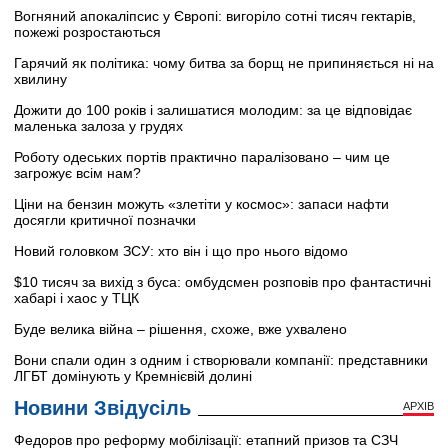
Вогняний апокаліпсис у Європі: вигоріло сотні тисяч гектарів,
пожежі розростаються
Гарячий як політика: чому битва за борщ не припиняється ні на
хвилину
Дожити до 100 років і залишатися молодим: за це відповідає
маленька залоза у грудях
Роботу одеських портів практично паралізовано – чим це
загрожує всім нам?
Ціни на бензин можуть «злетіти у космос»: запаси нафти
досягли критичної позначки
Новий головком ЗСУ: хто він і що про нього відомо
$10 тисяч за вихід з буса: омбудсмен розповів про фантастичні
хабарі і хаос у ТЦК
Буде велика війна – рішення, схоже, вже ухвалено
Вони спали один з одним і створювали компанії: представники
ЛГБТ домінують у Кремнієвій долині
Новини Звідусіль
АРХІВ
Федоров про реформу мобілізації: етапний призов та СЗЧ