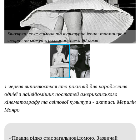
Кінозірка, секс-символ та культурна ікона: таємницю її
смерті не можуть розгадати вже 60 років
1 червня виповнюється сто років від дня народження
однієї з найвідоміших постатей американського
кінематографу та світової культури - актриси Мерилін
Монро
«Правда рідко стає загальновідомою. Зазвичай