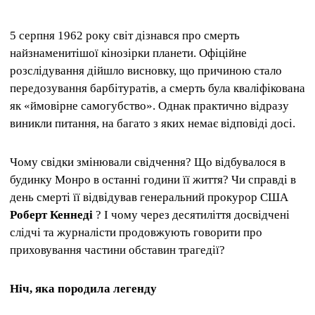
5 серпня 1962 року світ дізнався про смерть
найзнаменитішої кінозірки планети. Офіційне
розслідування дійшло висновку, що причиною стало
передозування барбітуратів, а смерть була кваліфікована
як «ймовірне самогубство». Однак практично відразу
виникли питання, на багато з яких немає відповіді досі.
Чому свідки змінювали свідчення? Що відбувалося в
будинку Монро в останні години її життя? Чи справді в
день смерті її відвідував генеральний прокурор США
Роберт Кеннеді
? І чому через десятиліття досвідчені
слідчі та журналісти продовжують говорити про
приховування частини обставин трагедії?
Ніч, яка породила легенду