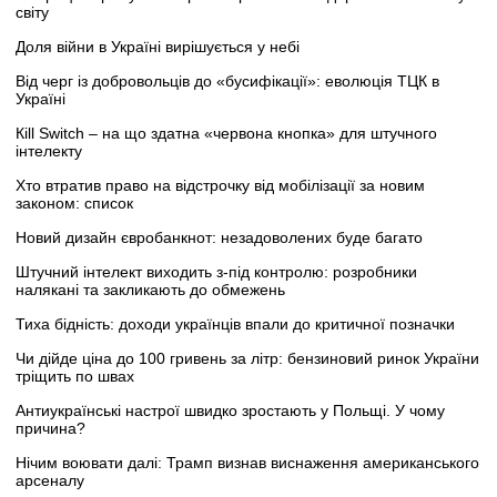
світу
Доля війни в Україні вирішується у небі
Від черг із добровольців до «бусифікації»: еволюція ТЦК в
Україні
Кill Switch – на що здатна «червона кнопка» для штучного
інтелекту
Хто втратив право на відстрочку від мобілізації за новим
законом: список
Новий дизайн євробанкнот: незадоволених буде багато
Штучний інтелект виходить з-під контролю: розробники
налякані та закликають до обмежень
Тиха бідність: доходи українців впали до критичної позначки
Чи дійде ціна до 100 гривень за літр: бензиновий ринок України
тріщить по швах
Антиукраїнські настрої швидко зростають у Польщі. У чому
причина?
Нічим воювати далі: Трамп визнав виснаження американського
арсеналу