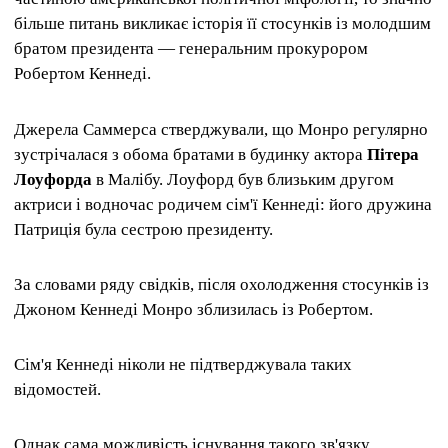
більше питань викликає історія її стосунків із молодшим
братом президента — генеральним прокурором
Робертом Кеннеді.
Джерела Саммерса стверджували, що Монро регулярно
зустрічалася з обома братами в будинку актора
Пітера
Лоуфорда
в Малібу. Лоуфорд був близьким другом
актриси і водночас родичем сім'ї Кеннеді: його дружина
Патриція була сестрою президенту.
За словами ряду свідків, після охолодження стосунків із
Джоном Кеннеді Монро зблизилась із Робертом.
Сім'я Кеннеді ніколи не підтверджувала таких
відомостей.
Однак сама можливість існування такого зв'язку