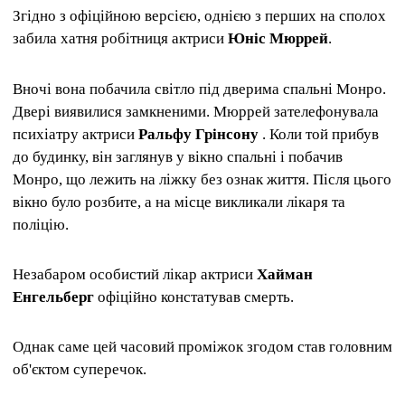
Згідно з офіційною версією, однією з перших на сполох
забила хатня робітниця актриси
Юніс Мюррей
.
Вночі вона побачила світло під дверима спальні Монро.
Двері виявилися замкненими. Мюррей зателефонувала
психіатру актриси
Ральфу Грінсону
. Коли той прибув
до будинку, він заглянув у вікно спальні і побачив
Монро, що лежить на ліжку без ознак життя. Після цього
вікно було розбите, а на місце викликали лікаря та
поліцію.
Незабаром особистий лікар актриси
Хайман
Енгельберг
офіційно констатував смерть.
Однак саме цей часовий проміжок згодом став головним
об'єктом суперечок.