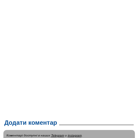
Додати коментар
Коментарі доступні в наших
Telegram
и
instagram
.