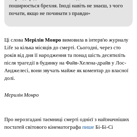
поширюється брехня. Іноді навіть не знаєш, з чого
почати, якщо не починати з правди»
Ці слова
Мерілін Монро
вимовила в інтерв'ю журналу
Life за кілька місяців до смерті. Сьогодні, через сто
років від дня її народження та понад шість десятиліть
після трагедії в будинку на Файв-Хелена-драйв у Лос-
Анджелесі, вони звучать майже як коментар до власної
долі.
Мерилін Монро
Про нерозгадані таємниці смерті однієї з найзначніших
постатей світового кінематографа
пише
Бі-Бі-Сі