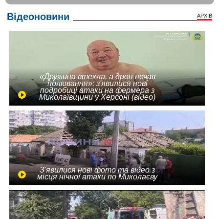
Відеоновини
АРХІВ
«Дружина втекла, а дрон почав
полювання»: з'явилися нові
подробиці атаки на фермера з
Миколаївщини у Херсоні (відео)
З'явилися нові фото та відео з
місця нічної атаки по Миколаєву