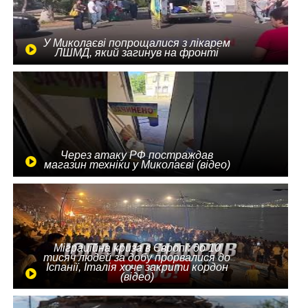
У Миколаєві попрощалися з лікарем
ЛШМД, який загинув на фронті
Через атаку РФ постраждав
магазин техніки у Миколаєві (відео)
Міграційна криза в Європі: до 10
тисяч людей за добу прорвалися до
Іспанії, Італія хоче закрити кордон
(відео)