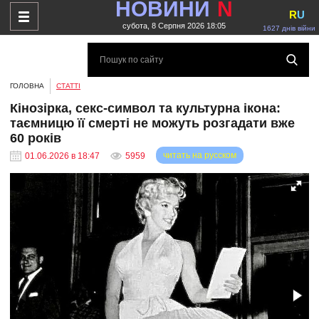
НОВИНИ
N
R
U
субота, 8 Серпня 2026 18:05
1627 днів війни
ГОЛОВНА
СТАТТІ
Кінозірка, секс-символ та культурна ікона:
таємницю її смерті не можуть розгадати вже
60 років
читать на русском
01.06.2026 в 18:47
5959