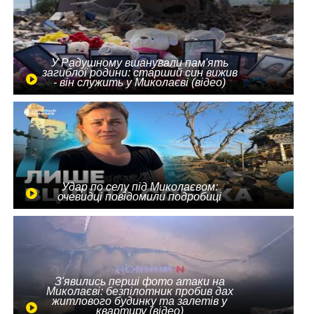
У Радушному вшанували пам'ять
загиблої родини: старший син вижив
- він служить у Миколаєві (відео)
Удар по селу під Миколаєвом:
очевидці повідомили подробиці
З'явились перші фото атаки на
Миколаєві: безпілотник пробив дах
житлового будинку та залетів у
квартиру (відео)