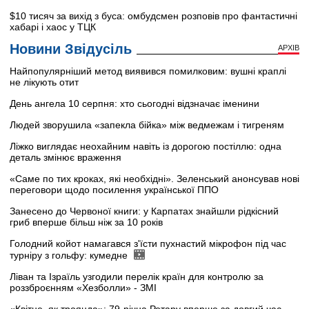
$10 тисяч за вихід з буса: омбудсмен розповів про фантастичні
хабарі і хаос у ТЦК
Новини Звідусіль
АРХІВ
Найпопулярніший метод виявився помилковим: вушні краплі
не лікують отит
День ангела 10 серпня: хто сьогодні відзначає іменини
Людей зворушила «запекла бійка» між ведмежам і тигреням
Ліжко виглядає неохайним навіть із дорогою постіллю: одна
деталь змінює враження
«Саме по тих кроках, які необхідні». Зеленський анонсував нові
переговори щодо посилення української ППО
Занесено до Червоної книги: у Карпатах знайшли рідкісний
гриб вперше більш ніж за 10 років
Голодний койот намагався з'їсти пухнастий мікрофон під час
турніру з гольфу: кумедне
Ліван та Ізраїль узгодили перелік країн для контролю за
роззброєнням «Хезболли» - ЗМІ
«Квітне, як троянда»: 79-річна Ротару вперше за довгий час