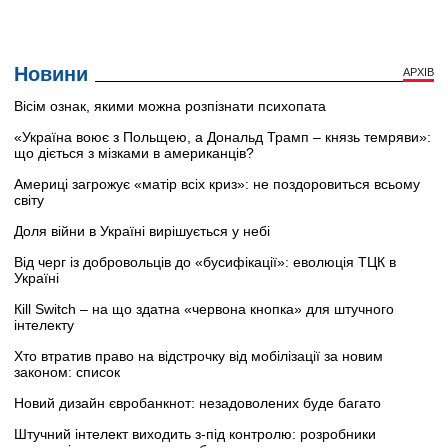
Новини
АРХІВ
Вісім ознак, якими можна розпізнати психопата
«Україна воює з Польщею, а Дональд Трамп – князь темряви»:
що діється з мізками в американців?
Америці загрожує «матір всіх криз»: не поздоровиться всьому
світу
Доля війни в Україні вирішується у небі
Від черг із добровольців до «бусифікації»: еволюція ТЦК в
Україні
Кill Switch – на що здатна «червона кнопка» для штучного
інтелекту
Хто втратив право на відстрочку від мобілізації за новим
законом: список
Новий дизайн євробанкнот: незадоволених буде багато
Штучний інтелект виходить з-під контролю: розробники