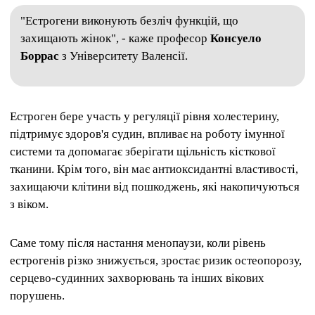
"Естрогени виконують безліч функцій, що
захищають жінок", - каже професор
Консуело
Боррас
з Університету Валенсії.
Естроген бере участь у регуляції рівня холестерину,
підтримує здоров'я судин, впливає на роботу імунної
системи та допомагає зберігати щільність кісткової
тканини. Крім того, він має антиоксидантні властивості,
захищаючи клітини від пошкоджень, які накопичуються
з віком.
Саме тому після настання менопаузи, коли рівень
естрогенів різко знижується, зростає ризик остеопорозу,
серцево-судинних захворювань та інших вікових
порушень.