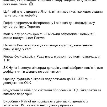
показала свіже
Цей чай п'ють щодня в Японії: він знижує тиск, захищає судини
та не містить кофеїну
Гофф розгромила безпрапорну і вийшла до чвертьфіналу
супертурніру у Торонто
mart знову робить крихітний міський автомобіль: новий #2
стане наступником Fortwo
На місці Каховського водосховища виріс ліс, якого немає
більше ніде у світі
Кінець бусифікації: у Раду внесли закон про нові правила для
ТЦК
SK Hynix інвестує мільярди доларів у нові фабрики пам'яті, але
дефіцит чипів швидко не закінчиться
Оренда будинків в Україні подорожчала до 111 000 грн —
дослідження OLX
мбудсмен заявив про системні проблеми в ТЦК Закарпаття та
вимагає перевірки
Виробники Patriot не поспішають ділитися ліцензією з
Україною: ЗМІ назвали несподівану причину