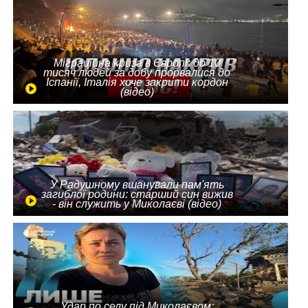
Міграційна криза в Європі: до 10
тисяч людей за добу прорвалися до
Іспанії, Італія хоче закрити кордон
(відео)
У Радушному вшанували пам'ять
загиблої родини: старший син вижив
- він служить у Миколаєві (відео)
Удар по селу під Миколаєвом: