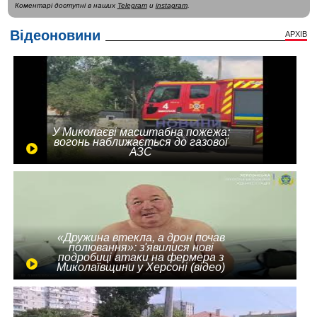
Коментарі доступні в наших
Telegram
и
instagram
.
Відеоновини
АРХІВ
У Миколаєві масштабна пожежа:
вогонь наближається до газової
АЗС
«Дружина втекла, а дрон почав
полювання»: з'явилися нові
подробиці атаки на фермера з
Миколаївщини у Херсоні (відео)