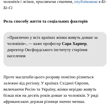
чоловіків і жінок, присвячена стаття,
опублікована
в Бі-
Бі-Сі
Роль способу життя та соціальних факторів
«Практично у всіх країнах жінки живуть довше за
чоловіків», — каже професор
Сара Харпер
,
директор Оксфордського інституту старіння
населення
Проте масштаби цього розриву помітно різняться
залежно від регіону. У країнах Східної Європи,
включаючи Росію та Україну, жінки нерідко живуть
більш ніж на десять років довше за чоловіків. У ряді
африканських держав різниця значно менша.