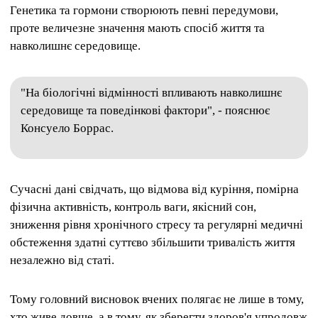
Генетика та гормони створюють певні передумови,
проте величезне значення мають спосіб життя та
навколишнє середовище.
"На біологічні відмінності впливають навколишнє
середовище та поведінкові фактори", - пояснює
Консуело Боррас.
Сучасні дані свідчать, що відмова від куріння, помірна
фізична активність, контроль ваги, якісний сон,
зниження рівня хронічного стресу та регулярні медичні
обстеження здатні суттєво збільшити тривалість життя
незалежно від статі.
Тому головний висновок вчених полягає не лише в тому,
хто живе довше, а в тому, як зберегти здоров'я упродовж