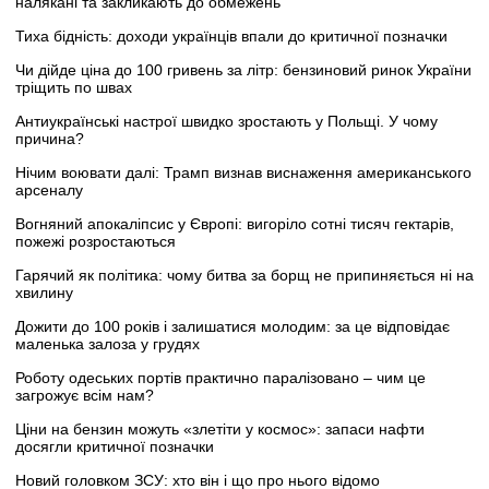
налякані та закликають до обмежень
Тиха бідність: доходи українців впали до критичної позначки
Чи дійде ціна до 100 гривень за літр: бензиновий ринок України
тріщить по швах
Антиукраїнські настрої швидко зростають у Польщі. У чому
причина?
Нічим воювати далі: Трамп визнав виснаження американського
арсеналу
Вогняний апокаліпсис у Європі: вигоріло сотні тисяч гектарів,
пожежі розростаються
Гарячий як політика: чому битва за борщ не припиняється ні на
хвилину
Дожити до 100 років і залишатися молодим: за це відповідає
маленька залоза у грудях
Роботу одеських портів практично паралізовано – чим це
загрожує всім нам?
Ціни на бензин можуть «злетіти у космос»: запаси нафти
досягли критичної позначки
Новий головком ЗСУ: хто він і що про нього відомо