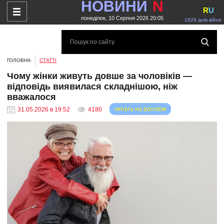
НОВИНИ
N
R
U
понеділок, 10 Серпня 2026 20:05
1629 днів війни
ГОЛОВНА
СТАТТІ
Чому жінки живуть довше за чоловіків —
відповідь виявилася складнішою, ніж
вважалося
читать на русском
31.05.2026 в 19:52
4180