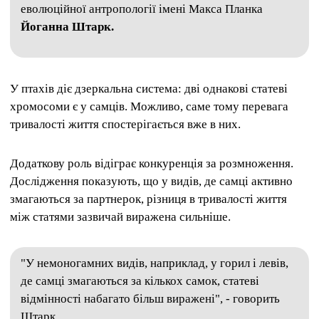
еволюційної антропології імені Макса Планка
Йоганна Штарк.
У птахів діє дзеркальна система: дві однакові статеві
хромосоми є у самців. Можливо, саме тому перевага
тривалості життя спостерігається вже в них.
Додаткову роль відіграє конкуренція за розмноження.
Дослідження показують, що у видів, де самці активно
змагаються за партнерок, різниця в тривалості життя
між статями зазвичай виражена сильніше.
"У немоногамних видів, наприклад, у горил і левів,
де самці змагаються за кількох самок, статеві
відмінності набагато більш виражені", - говорить
Штарк