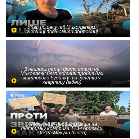
Удар по селу під Миколаєвом:
очевидці повідомили подробиці
З'явились перші фото атаки на
Миколаєві: безпілотник пробив дах
житлового будинку та залетів у
квартиру (відео)
У Миколаєві пройшла акція на
підтримку комбрига 123-ї бригади
Олега Макухи (відео)