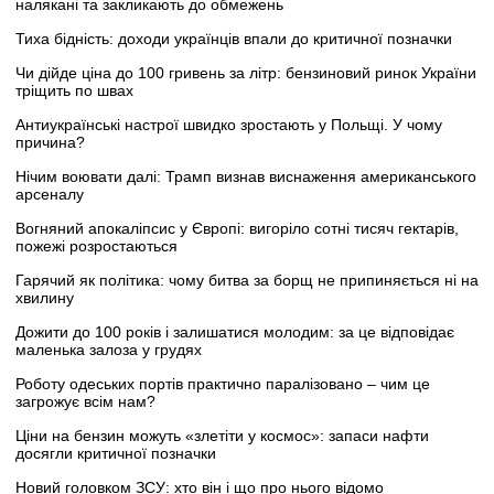
налякані та закликають до обмежень
Тиха бідність: доходи українців впали до критичної позначки
Чи дійде ціна до 100 гривень за літр: бензиновий ринок України
тріщить по швах
Антиукраїнські настрої швидко зростають у Польщі. У чому
причина?
Нічим воювати далі: Трамп визнав виснаження американського
арсеналу
Вогняний апокаліпсис у Європі: вигоріло сотні тисяч гектарів,
пожежі розростаються
Гарячий як політика: чому битва за борщ не припиняється ні на
хвилину
Дожити до 100 років і залишатися молодим: за це відповідає
маленька залоза у грудях
Роботу одеських портів практично паралізовано – чим це
загрожує всім нам?
Ціни на бензин можуть «злетіти у космос»: запаси нафти
досягли критичної позначки
Новий головком ЗСУ: хто він і що про нього відомо