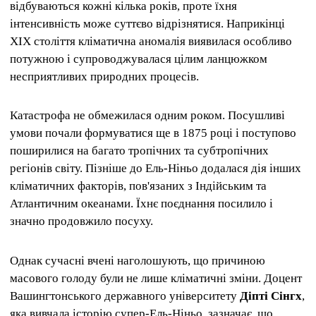
відбуваються кожні кілька років, проте їхня
інтенсивність може суттєво відрізнятися. Наприкінці
XIX століття кліматична аномалія виявилася особливо
потужною і супроводжувалася цілим ланцюжком
несприятливих природних процесів.
Катастрофа не обмежилася одним роком. Посушливі
умови почали формуватися ще в 1875 році і поступово
поширилися на багато тропічних та субтропічних
регіонів світу. Пізніше до Ель-Ніньо додалася дія інших
кліматичних факторів, пов'язаних з Індійським та
Атлантичним океанами. Їхнє поєднання посилило і
значно продовжило посуху.
Однак сучасні вчені наголошують, що причиною
масового голоду були не лише кліматичні зміни. Доцент
Вашингтонського державного університету
Діпті Сінгх
,
яка вивчала історію супер-Ель-Ніньо, зазначає, що