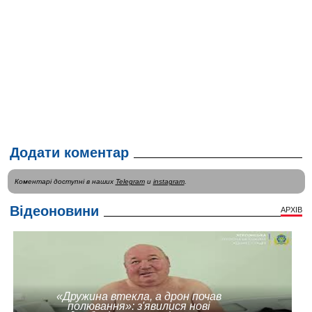
Додати коментар
Коментарі доступні в наших
Telegram
и
instagram
.
Відеоновини
АРХІВ
«Дружина втекла, а дрон почав
полювання»: з'явилися нові