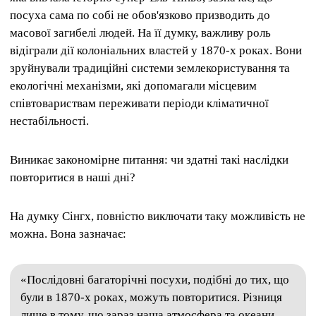
посуха сама по собі не обов'язково призводить до
масової загибелі людей. На її думку, важливу роль
відіграли дії колоніальних властей у 1870-х роках. Вони
зруйнували традиційні системи землекористування та
екологічні механізми, які допомагали місцевим
співтовариствам переживати періоди кліматичної
нестабільності.
Виникає закономірне питання: чи здатні такі наслідки
повторитися в наші дні?
На думку Сінгх, повністю виключати таку можливість не
можна. Вона зазначає:
«Послідовні багаторічні посухи, подібні до тих, що
були в 1870-х роках, можуть повторитися. Різниця
лише в тому, що зараз наша атмосфера та океани