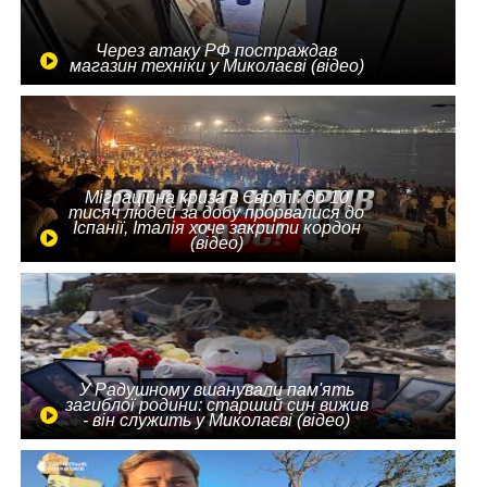
Через атаку РФ постраждав
магазин техніки у Миколаєві (відео)
Міграційна криза в Європі: до 10
тисяч людей за добу прорвалися до
Іспанії, Італія хоче закрити кордон
(відео)
У Радушному вшанували пам'ять
загиблої родини: старший син вижив
- він служить у Миколаєві (відео)