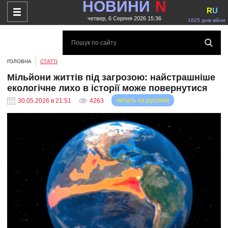
НОВИНИ
N
R
U
четвер, 6 Серпня 2026 15:36
1625 днів війни
ГОЛОВНА
СТАТТІ
Мільйони життів під загрозою: найстрашніше
екологічне лихо в історії може повернутися
читать на русском
30.05.2026 в 21:51
4263