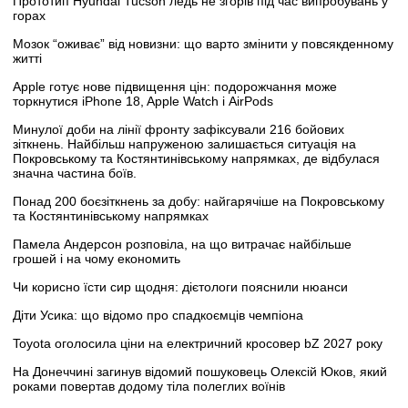
Прототип Hyundai Tucson ледь не згорів під час випробувань у
горах
Мозок “оживає” від новизни: що варто змінити у повсякденному
житті
Apple готує нове підвищення цін: подорожчання може
торкнутися iPhone 18, Apple Watch і AirPods
Минулої доби на лінії фронту зафіксували 216 бойових
зіткнень. Найбільш напруженою залишається ситуація на
Покровському та Костянтинівському напрямках, де відбулася
значна частина боїв.
Понад 200 боєзіткнень за добу: найгарячіше на Покровському
та Костянтинівському напрямках
Памела Андерсон розповіла, на що витрачає найбільше
грошей і на чому економить
Чи корисно їсти сир щодня: дієтологи пояснили нюанси
Діти Усика: що відомо про спадкоємців чемпіона
Toyota оголосила ціни на електричний кросовер bZ 2027 року
На Донеччині загинув відомий пошуковець Олексій Юков, який
роками повертав додому тіла полеглих воїнів