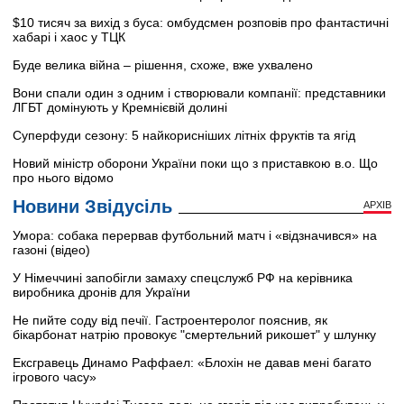
$10 тисяч за вихід з буса: омбудсмен розповів про фантастичні
хабарі і хаос у ТЦК
Буде велика війна – рішення, схоже, вже ухвалено
Вони спали один з одним і створювали компанії: представники
ЛГБТ домінують у Кремнієвій долині
Суперфуди сезону: 5 найкорисніших літніх фруктів та ягід
Новий міністр оборони України поки що з приставкою в.о. Що
про нього відомо
Новини Звідусіль
АРХІВ
Умора: собака перервав футбольний матч і «відзначився» на
газоні (відео)
У Німеччині запобігли замаху спецслужб РФ на керівника
виробника дронів для України
Не пийте соду від печії. Гастроентеролог пояснив, як
бікарбонат натрію провокує "смертельний рикошет" у шлунку
Ексгравець Динамо Раффаел: «Блохін не давав мені багато
ігрового часу»