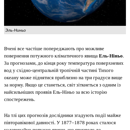
Эль-Ниньо
Вчені все частіше попереджають про можливе
повернення потужного кліматичного явища
Ель-Ніньо
.
За прогнозами, до кінця року температура поверхневих
вод у східно-центральній тропічній частині Тихого
океану може піднятися приблизно на три градуси вище
за норму. Якщо це станеться, світ зіткнеться з одним із
найсильніших проявів Ель-Ніньо за всю історію
спостережень.
На тлі цих прогнозів дослідники згадують події майже
півторавікової давності. У 1877–1878 роках сталося
надзвичайно потужне явище, що призвело до