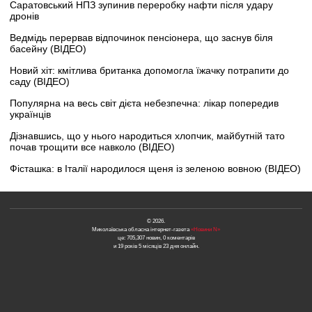
Саратовський НПЗ зупинив переробку нафти після удару
дронів
Ведмідь перервав відпочинок пенсіонера, що заснув біля
басейну (ВІДЕО)
Новий хіт: кмітлива британка допомогла їжачку потрапити до
саду (ВІДЕО)
Популярна на весь світ дієта небезпечна: лікар попередив
українців
Дізнавшись, що у нього народиться хлопчик, майбутній тато
почав трощити все навколо (ВІДЕО)
Фісташка: в Італії народилося щеня із зеленою вовною (ВІДЕО)
© 2026.
Миколаївська обласна інтернет-газета
«Новини N»
це: 705,307 новин, 0 коментарів
и 19 років 5 місяців 23 дня онлайн.