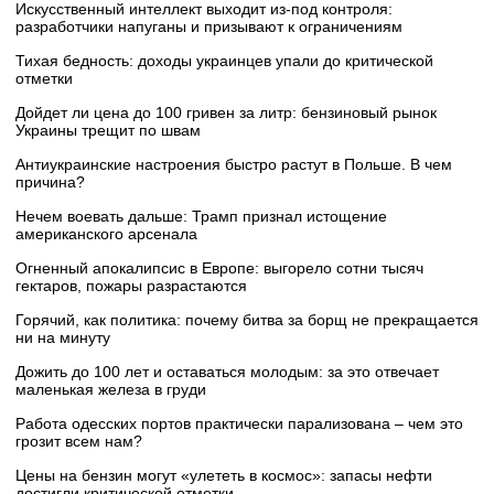
Искусственный интеллект выходит из-под контроля:
разработчики напуганы и призывают к ограничениям
Тихая бедность: доходы украинцев упали до критической
отметки
Дойдет ли цена до 100 гривен за литр: бензиновый рынок
Украины трещит по швам
Антиукраинские настроения быстро растут в Польше. В чем
причина?
Нечем воевать дальше: Трамп признал истощение
американского арсенала
Огненный апокалипсис в Европе: выгорело сотни тысяч
гектаров, пожары разрастаются
Горячий, как политика: почему битва за борщ не прекращается
ни на минуту
Дожить до 100 лет и оставаться молодым: за это отвечает
маленькая железа в груди
Работа одесских портов практически парализована – чем это
грозит всем нам?
Цены на бензин могут «улететь в космос»: запасы нефти
достигли критической отметки