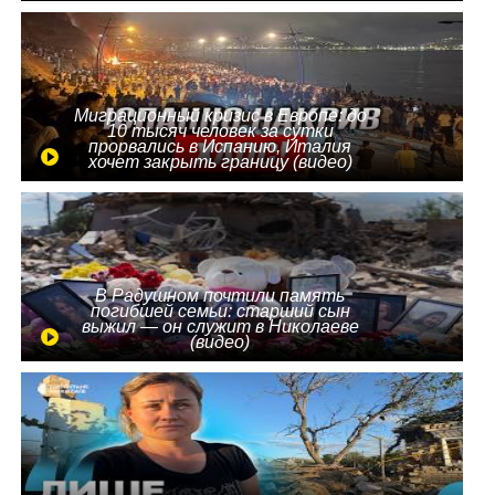
Миграционный кризис в Европе: до
10 тысяч человек за сутки
прорвались в Испанию, Италия
хочет закрыть границу (видео)
В Радушном почтили память
погибшей семьи: старший сын
выжил — он служит в Николаеве
(видео)