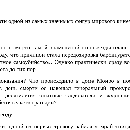
рти одной из самых значимых фигур мирового кин
нал о смерти самой знаменитой кинозвезды плане
ду, что причиной стала передозировка барбитурато
тное самоубийство». Однако практически сразу в
ета до сих пор.
показания? Что происходило в доме Монро в по
 в день смерти ее навещал генеральный прок
я десятилетия опытные следователи и журнали
бстоятельств трагедии?
генду
ии, одной из первых тревогу забила домработниц