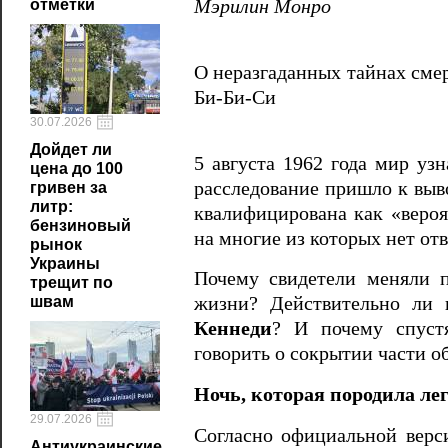
отметки
Мэрилин Монро
О неразгаданных тайнах сме
Би-Би-Си
30.07.2026
Дойдет ли
5 августа 1962 года мир уз
цена до 100
расследование пришло к выво
гривен за
литр:
квалифицирована как «вероя
бензиновый
на многие из которых нет отв
рынок
Украины
Почему свидетели меняли 
трещит по
швам
жизни? Действительно ли
Кеннеди
? И почему спуст
говорить о сокрытии части о
Ночь, которая породила ле
29.07.2026
Согласно официальной верс
Антиукраинские