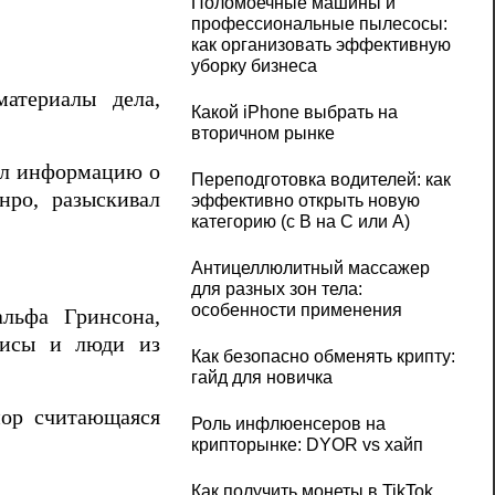
Поломоечные машины и
профессиональные пылесосы:
как организовать эффективную
уборку бизнеса
материалы дела,
Какой iPhone выбрать на
вторичном рынке
ал информацию о
Переподготовка водителей: как
нро, разыскивал
эффективно открыть новую
категорию (с B на C или А)
Антицеллюлитный массажер
для разных зон тела:
особенности применения
льфа Гринсона,
трисы и люди из
Как безопасно обменять крипту:
гайд для новичка
пор считающаяся
Роль инфлюенсеров на
крипторынке: DYOR vs хайп
Как получить монеты в TikTok