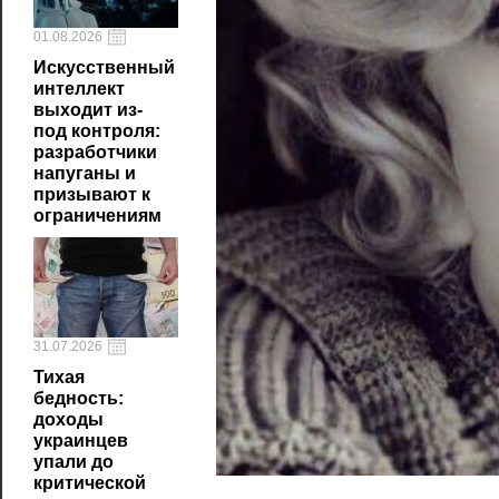
01.08.2026
Искусственный
интеллект
выходит из-
под контроля:
разработчики
напуганы и
призывают к
ограничениям
31.07.2026
Тихая
бедность:
доходы
украинцев
упали до
критической