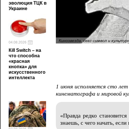
эволюция ТЦК в
Украине
Кинозвезда, секс-символ и культу
04.08.2026
Кill Switch – на
что способна
«красная
кнопка» для
искусственного
интеллекта
1 июня исполняется сто лет
кинематографа и мировой к
«Правда редко становится
знаешь, с чего начать, если