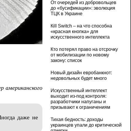
От очередей из добровольцев
до «бусификации»: эволюция
ТЦК в Украине
Кill Switch – на что способна
«красная кнопка» для
искусственного интеллекта
Мэрилин Монро и Джон Кеннеди
Кто потерял право на отсрочку
от мобилизации по новому
закону: список
Новый дизайн евробанкнот:
недовольных будет много
ур американского
Искусственный интеллект
выходит из-под контроля:
разработчики напуганы и
призывают к ограничениям
Иногда даже не
Тихая бедность: доходы
украинцев упали до критической
отметки