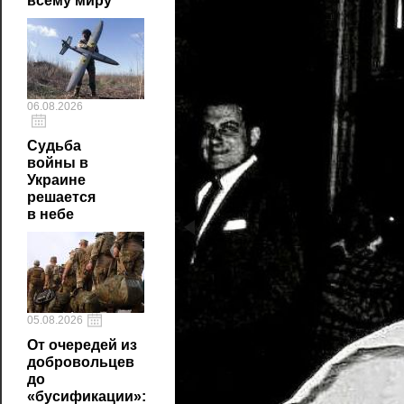
всему миру
06.08.2026
Судьба
войны в
Украине
решается
в небе
05.08.2026
От очередей из
добровольцев
до
«бусификации»: