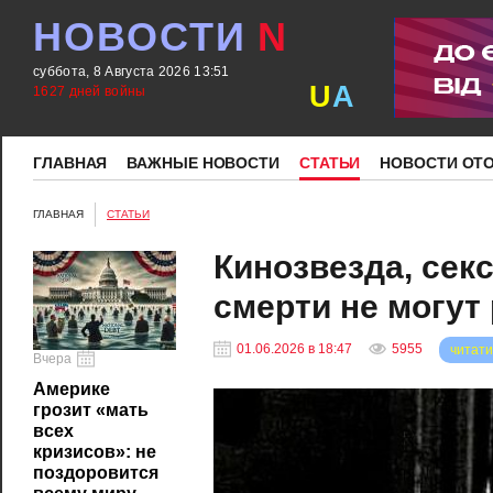
НОВОСТИ
N
суббота, 8 Августа 2026 13:51
U
A
1627 дней войны
ГЛАВНАЯ
ВАЖНЫЕ НОВОСТИ
СТАТЬИ
НОВОСТИ ОТ
ГЛАВНАЯ
СТАТЬИ
Кинозвезда, секс
смерти не могут 
01.06.2026 в 18:47
5955
читати
Вчера
Америке
грозит «мать
всех
кризисов»: не
поздоровится