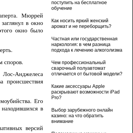
поступить на бесплатное
обучение
аперта. Мюррей
Как носить яркий женский
 заглянул в окно
аромат и не переборщить?
этого окно было
Частная или государственная
наркология: в чем разница
ерть.
подхода к лечению алкоголизма
м споров.
Чем профессиональный
сварочный полуавтомат
и Лос-Анджелеса
отличается от бытовой модели?
ва происшествия
Какие аксессуары Apple
раскрывают возможности iPad
Pro?
амоубийства. Его
 находившихся в
Выбор зарубежного онлайн
казино: на что обратить
внимание
нативных версий