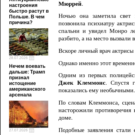
Мюррей
.
настроения
быстро растут в
Ночью она заметила свет 
Польше. В чем
причина?
позвонила психиатру актри
спальни и увидел Монро ле
разбито, а на место вызвали 
Вскоре личный врач актрисы
28.07.2026
Однако именно этот временн
Нечем воевать
дальше: Трамп
Одним из первых полицейс
признал
Джек Клеммонс
. Спустя 
истощение
американского
показались ему необычными.
арсенала
По словам Клеммонса, сцена
насторожили противоречия в
доме.
Подобные заявления стали 
27.07.2026