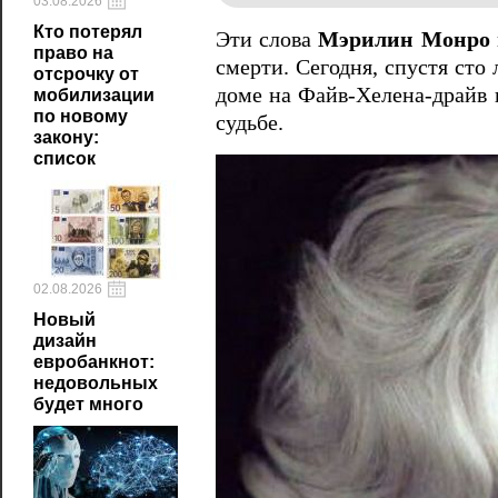
03.08.2026
Кто потерял
Эти слова
Мэрилин Монро
право на
смерти. Сегодня, спустя сто
отсрочку от
доме на Файв-Хелена-драйв 
мобилизации
по новому
судьбе.
закону:
список
02.08.2026
Новый
дизайн
евробанкнот:
недовольных
будет много