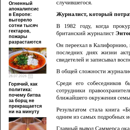
случившегося.
Огненный
апокалипсис
Журналист, который потрат
в Европе:
выгорело
сотни тысяч
В 1982 году, когда проку
гектаров,
британский журналист
Энто
пожары
разрастаются
Он переехал в Калифорнию, 
последних днях жизни акт
свидетелей и записывал вос
В общей сложности журналис
26.07.2026
Среди его собеседников б
Горячий, как
политика:
сотрудники правоохраните
почему битва
ближайшего окружения семь
за борщ не
прекращается
Результатом стала книга «
ни на минуту
одним из самых подробных и
Главный вывод Саммерса ок