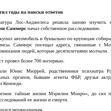
ил годы на поиски ответов
ратура Лос-Анджелеса решила заново изучить 
ни Саммерс
начал собственное расследование.
купил автомобиль и буквально по крупицам собир
рисы. Саммерс посещал адреса, связанные с Мо
поминания людей, которые десятилетиями молчали.
т провел более 700 интервью.
ыли Юнис Мюррей, родственники психиатра Ра
льных органов, бывшие агенты ФБР, друзья ак
и Кеннеди.
Богиня: тайные жизни Мэрилин Монро», до сих 
сследований ее жизни и смерти.
азался неожиданным.