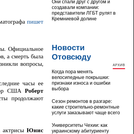
Они спали друг с другом и
создавали компании:
представители ЛГБТ рулят в
Кремниевой долине
ематографа
пишет
Новости
ты. Официальное
Отовсюду
в, а смерть была
озникли вопросы,
АРХИВ
Когда пора менять
велосипедные покрышки:
следние часы ее
признаки износа и ошибки
выбора
урор США
Роберт
сты продолжают
Сезон ремонтов в разгаре:
какие строительно-ремонтные
услуги заказывают чаще всего
Университеты Чехии: как
а актрисы
Юнис
украинскому абитуриенту