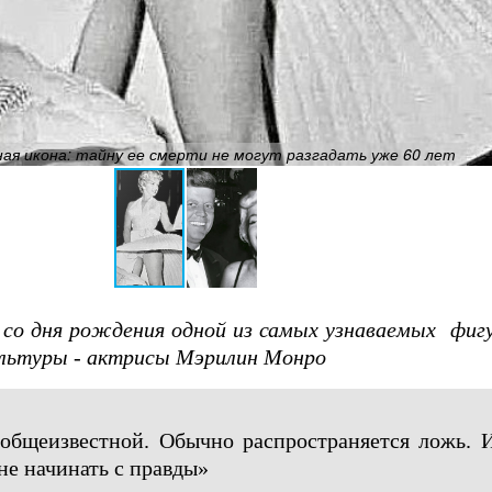
рная икона: тайну ее смерти не могут разгадать уже 60 лет
 со дня рождения одной из самых узнаваемых фиг
ультуры - актрисы Мэрилин Монро
 общеизвестной. Обычно распространяется ложь. 
 не начинать с правды»