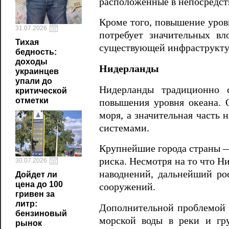
расположенные в непосредств
Кроме того, повышение уров
31.07.2026
потребует значительных в
Тихая
существующей инфраструкту
бедность:
доходы
Нидерланды
украинцев
упали до
Нидерланды традиционно 
критической
отметки
повышения уровня океана. 
моря, а значительная часть
системами.
Крупнейшие города страны —
риска. Несмотря на то что 
30.07.2026
наводнений, дальнейший ро
Дойдет ли
цена до 100
сооружений.
гривен за
литр:
Дополнительной проблемой с
бензиновый
морской воды в реки и гру
рынок