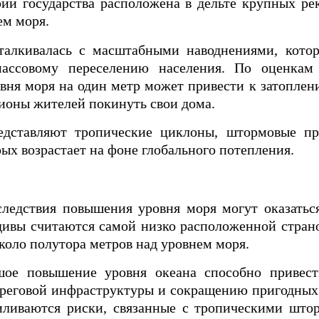
рии государства расположена в дельте крупных ре
ем моря.
талкивалась с масштабными наводнениями, кото
ассовому переселению населения. По оценкам
вня моря на один метр может привести к затопле
ионы жителей покинуть свои дома.
едставляют тропические циклоны, штормовые п
рых возрастает на фоне глобального потепления.
ледствия повышения уровня моря могут оказатьс
дивы считаются самой низко расположенной стран
около полутора метров над уровнем моря.
шое повышение уровня океана способно привес
ереговой инфраструктуры и сокращению пригодных
силиваются риски, связанные с тропическими што