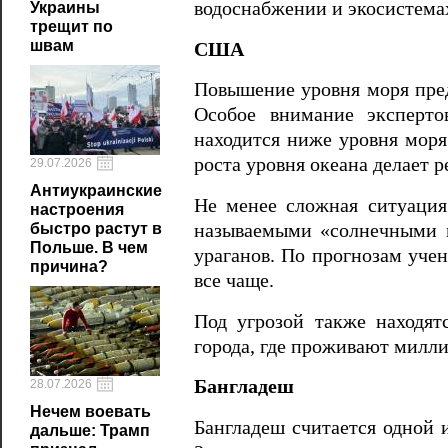
водоснабжении и экосистема
Украины
трещит по
швам
США
Повышение уровня моря пре
Особое внимание эксперто
находится ниже уровня моря
роста уровня океана делает 
29.07.2026
Антиукраинские
Не менее сложная ситуация
настроения
называемыми «солнечными н
быстро растут в
Польше. В чем
ураганов. По прогнозам уче
причина?
все чаще.
Под угрозой также находя
города, где проживают милл
Бангладеш
28.07.2026
Нечем воевать
Бангладеш считается одной 
дальше: Трамп