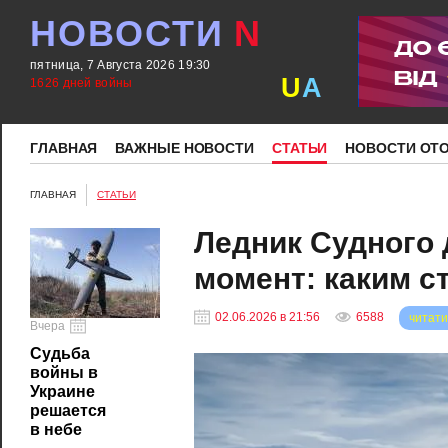
НОВОСТИ
N
пятница, 7 Августа 2026 19:30
U
A
1626 дней войны
ГЛАВНАЯ
ВАЖНЫЕ НОВОСТИ
СТАТЬИ
НОВОСТИ ОТ
ГЛАВНАЯ
СТАТЬИ
Ледник Судного
момент: каким с
02.06.2026 в 21:56
6588
читати
Вчера
Судьба
войны в
Украине
решается
в небе