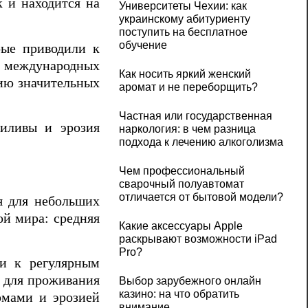
к и находится на
Университеты Чехии: как
украинскому абитуриенту
поступить на бесплатное
обучение
рые приводили к
 международных
Как носить яркий женский
нию значительных
аромат и не переборщить?
Частная или государственная
риливы и эрозия
наркология: в чем разница
подхода к лечению алкоголизма
Чем профессиональный
сварочный полуавтомат
отличается от бытовой модели?
я для небольших
ой мира: средняя
Какие аксессуары Apple
раскрывают возможности iPad
Pro?
ти к регулярным
 для проживания
Выбор зарубежного онлайн
казино: на что обратить
рмами и эрозией
внимание