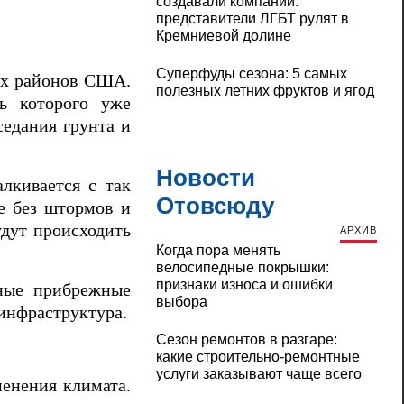
создавали компании:
представители ЛГБТ рулят в
Кремниевой долине
Суперфуды сезона: 5 самых
ых районов США.
полезных летних фруктов и ягод
ть которого уже
седания грунта и
Новости
лкивается с так
Отовсюду
е без штормов и
удут происходить
АРХИВ
Когда пора менять
велосипедные покрышки:
признаки износа и ошибки
пные прибрежные
выбора
инфраструктура.
Сезон ремонтов в разгаре:
какие строительно-ремонтные
услуги заказывают чаще всего
менения климата.