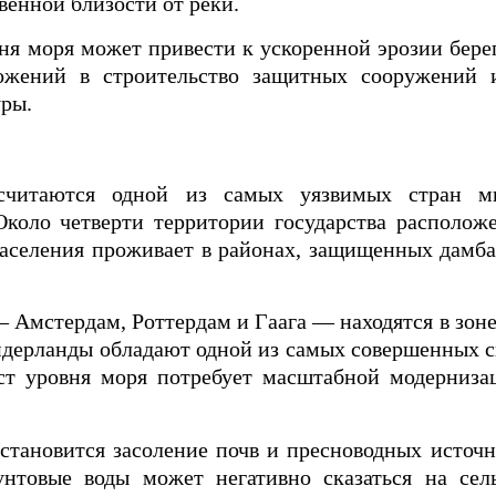
енной близости от реки.
ня моря может привести к ускоренной эрозии бере
ложений в строительство защитных сооружений
ры.
считаются одной из самых уязвимых стран м
Около четверти территории государства располож
 населения проживает в районах, защищенных дам
 Амстердам, Роттердам и Гаага — находятся в зон
Нидерланды обладают одной из самых совершенных 
ст уровня моря потребует масштабной модерниз
тановится засоление почв и пресноводных источн
нтовые воды может негативно сказаться на сель