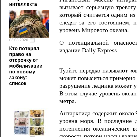
интеллекта
вызывает серьезную тревогу
который считается одним из
следят за его состоянием, 
уровень Мирового океана.
03.08.2026
О потенциальной опасно
Кто потерял
издание Daily Express
право на
отсрочку от
мобилизации
Туэйтс нередко называют
«л
по новому
может повыситься примерно н
закону:
список
разрушение ледника может у
В этом случае уровень океан
метра.
Антарктида содержит около 
уровня моря. В последние 
потепления океанических в
скорость потери массы ледни