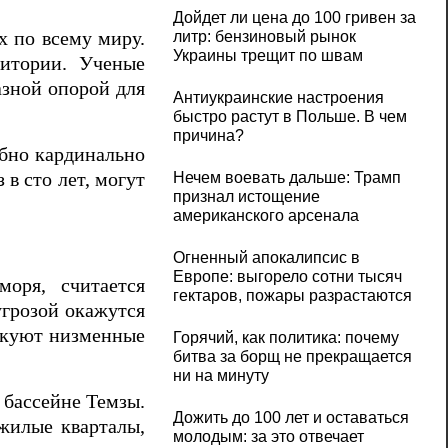
Дойдет ли цена до 100 гривен за
х по всему миру.
литр: бензиновый рынок
Украины трещит по швам
ритории. Ученые
азной опорой для
Антиукраинские настроения
быстро растут в Польше. В чем
причина?
обно кардинально
в сто лет, могут
Нечем воевать дальше: Трамп
признал истощение
американского арсенала
Огненный апокалипсис в
Европе: выгорело сотни тысяч
оря, считается
гектаров, пожары разрастаются
угрозой окажутся
искуют низменные
Горячий, как политика: почему
битва за борщ не прекращается
ни на минуту
 бассейне Темзы.
Дожить до 100 лет и оставаться
жилые кварталы,
молодым: за это отвечает