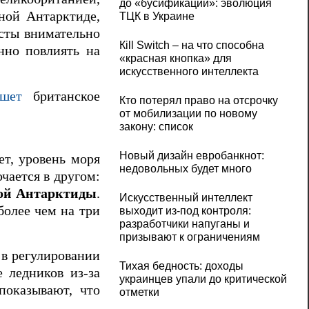
до «бусификации»: эволюция
ной Антарктиде,
ТЦК в Украине
сты внимательно
Кill Switch – на что способна
нно повлиять на
«красная кнопка» для
искусственного интеллекта
шет
британское
Кто потерял право на отсрочку
от мобилизации по новому
закону: список
Новый дизайн евробанкнот:
ет, уровень моря
недовольных будет много
чается в другом:
ой Антарктиды
.
Искусственный интеллект
более чем на три
выходит из-под контроля:
разработчики напуганы и
призывают к ограничениям
 в регулировании
Тихая бедность: доходы
 ледников из-за
украинцев упали до критической
показывают, что
отметки