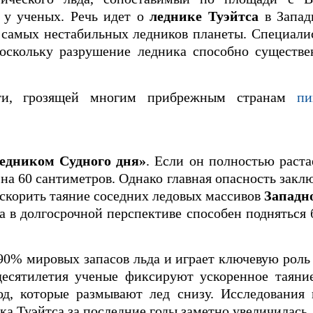
 у ученых. Речь идет о
леднике Туэйтса
в Запад
 самых нестабильных ледников планеты. Специали
поскольку разрушение ледника способно существе
сти, грозящей многим прибрежным странам
пи
едником Судного дня»
. Если он полностью раста
а 60 сантиметров. Однако главная опасность заклю
скорить таяние соседних ледовых массивов
Западн
а в долгосрочной перспективе способен подняться 
90% мировых запасов льда и играет ключевую роль
десятилетия ученые фиксируют ускоренное таяние
од, которые размывают лед снизу. Исследования 
ка Туэйтса за последние годы заметно увеличилась.