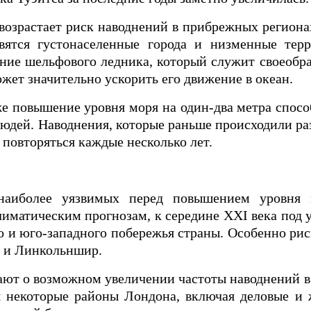
возрастает риск наводнений в прибрежных региона
вятся густонаселенные города и низменные тер
ние шельфового ледника, который служит своеобр
ожет значительно ускорить его движение в океан.
же повышение уровня моря на один-два метра спос
дей. Наводнения, которые раньше происходили раз 
 повторяться каждые несколько лет.
аиболее уязвимых перед повышением уровня м
иматическим прогнозам, к середине XXI века под 
о и юго-западного побережья страны. Особенно р
к и Линкольншир.
ют о возможном увеличении частоты наводнений в
я некоторые районы Лондона, включая деловые и 