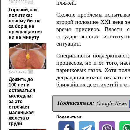
26.07.2026
пляжей.
Горячий, как
Схожие проблемы испытывает
политика:
почему битва
второй половине XXI века зн
за борщ не
время приливов. Власти 
прекращается
государственных институт
ни на минуту
ситуации.
Специалисты подчеркивают,
процессов, но и от того, н
парниковых газов. Хотя пол
25.07.2026
деградация может оказать с
Дожить до
ближайших десятилетий и ст
100 лет и
оставаться
молодым:
за это
Подписаться:
Google News
отвечает
маленькая
Поделиться:
железа в
груди