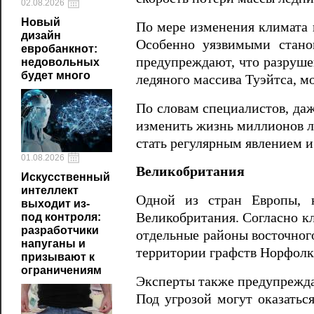
02.08.2026
Новый
По мере изменения климата 
дизайн
Особенно уязвимыми стано
евробанкнот:
предупреждают, что разруше
недовольных
будет много
ледяного массива Туэйтса, м
По словам специалистов, да
изменить жизнь миллионов лю
стать регулярным явлением и
01.08.2026
Великобритания
Искусственный
интеллект
Одной из стран Европы, н
выходит из-
Великобритания. Согласно кл
под контроля:
разработчики
отдельные районы восточног
напуганы и
территории графств Норфол
призывают к
ограничениям
Эксперты также предупрежда
Под угрозой могут оказатьс