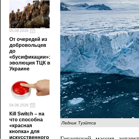
05.08.2026
От очередей из
добровольцев
до
«бусификации»:
эволюция ТЦК в
Украине
04.08.2026
Кill Switch – на
что способна
Ледник Туэйтса
«красная
кнопка» для
искусственного
Гигантский массив антарк