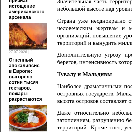
признал
Значительная часть террито
истощение
небольшой высоте над уровн
американского
арсенала
Страна уже неоднократно с
человеческим жертвам и м
организаций, повышение уро
территорий и вынудить милл
27.07.2026
Дополнительную угрозу пр
Огненный
берегов, интенсивность кото
апокалипсис
в Европе:
Тувалу и Мальдивы
выгорело
сотни тысяч
Наиболее драматичными пос
гектаров,
островных государств. Маль
пожары
разрастаются
высота островов составляет 
Даже относительно неболь
затоплениям, разрушению б
территорий. Кроме того, у