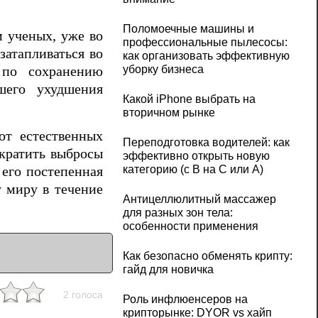
Поломоечные машины и
м ученых, уже во
профессиональные пылесосы:
затапливаться во
как организовать эффективную
уборку бизнеса
 по сохранению
шего ухудшения
Какой iPhone выбрать на
вторичном рынке
от естественных
Переподготовка водителей: как
ократить выбросы
эффективно открыть новую
категорию (с B на C или А)
 его постепенная
у миру в течение
Антицеллюлитный массажер
для разных зон тела:
особенности применения
Как безопасно обменять крипту:
гайд для новичка
2 голоса
Роль инфлюенсеров на
крипторынке: DYOR vs хайп