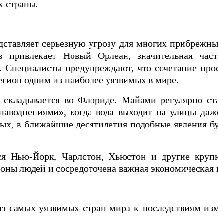
х страны.
дставляет серьезную угрозу для многих прибрежн
в привлекает Новый Орлеан, значительная час
. Специалисты предупреждают, что сочетание про
регион одним из наиболее уязвимых в мире.
 складывается во Флориде. Майами регулярно ста
аводнениями», когда вода выходит на улицы даж
ных, в ближайшие десятилетия подобные явления б
тся Нью-Йорк, Чарлстон, Хьюстон и другие кру
ионы людей и сосредоточена важная экономическая 
из самых уязвимых стран мира к последствиям из