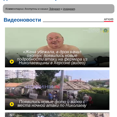
Комментарии доступны в наших
Telegram
и
instagram
.
Видеоновости
АРХИВ
«Жена убежала, а дрон начал
охоту»: появились новые
подробности атаки на фермера из
Николаевщины в Херсоне (видео)
Появились новые фото и видео с
места ночной атаки по Николаеву