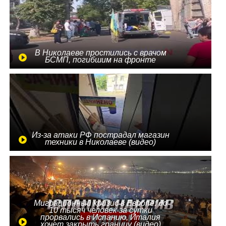
В Николаеве простились с врачом
БСМП, погибшим на фронте
Из-за атаки РФ пострадал магазин
техники в Николаеве (видео)
Миграционный кризис в Европе: до
10 тысяч человек за сутки
прорвались в Испанию, Италия
хочет закрыть границу (видео)