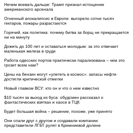
Нечем воевать дальше: Трамп признал истощение
американского арсенала
Огненный апокалипсис в Европе: выгорело сотни тысяч
гектаров, пожары разрастаются
Горячий, как политика: почему битва за борщ не прекращается
ни на минуту
Дожить до 100 лет и оставаться молодым: за это отвечает
маленькая железа в груди
Работа одесских портов практически парализована – чем это
грозит всем нам?
Цены на бензин могут «улететь в космос»: запасы нефти
достигли критической отметки
Новый главком ВСУ: кто он и что о нем известно
$10 тысяч за выход из буса: обудсмен рассказал о
фантастических взятках и хаосе в ТЦК
Будет большая война – решение, похоже, уже принято
Они спали друг с другом и создавали компании:
представители ЛГБТ рулят в Кремниевой долине