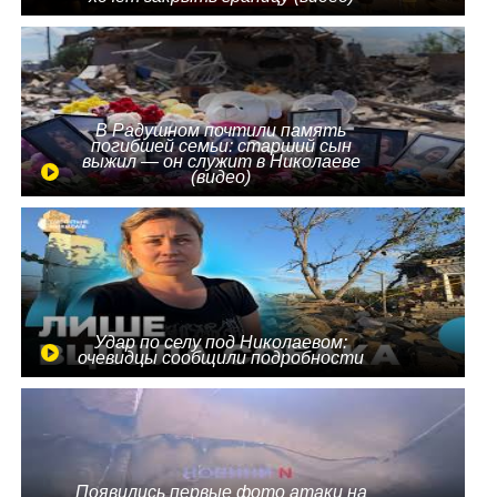
В Радушном почтили память
погибшей семьи: старший сын
выжил — он служит в Николаеве
(видео)
Удар по селу под Николаевом:
очевидцы сообщили подробности
Появились первые фото атаки на