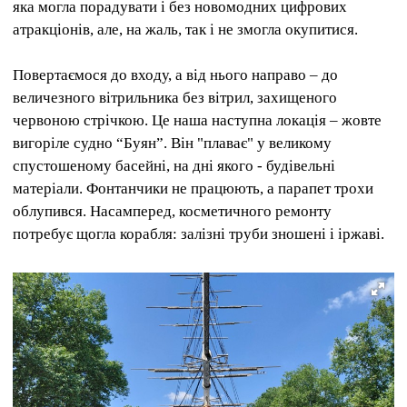
яка могла порадувати і без новомодних цифрових
атракціонів, але, на жаль, так і не змогла окупитися.
Повертаємося до входу, а від нього направо – до
величезного вітрильника без вітрил, захищеного
червоною стрічкою. Це наша наступна локація – жовте
вигоріле судно “Буян”. Він "плаває" у великому
спустошеному басейні, на дні якого - будівельні
матеріали. Фонтанчики не працюють, а парапет трохи
облупився. Насамперед, косметичного ремонту
потребує щогла корабля: залізні труби зношені і іржаві.