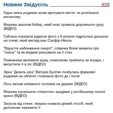
Новини Звідусіль
АРХІВ
Одна зміна родимки може врятувати життя: як розпізнати
меланому
Мережа захопив бобер, який знає правила дорожнього руху
(ВІДЕО)
Гайтана показала рідкісне фото з 9-річною підрослою донькою
на пляжі: який вигляд має Сапфір-Ніколь
"Відчуття наближення смерті": співачка Вояж заявила про
"порчу" та як медики реагували на її стан
Пожежники виловили кішку, помилково прийняту за ягуара, і
випустили її в ліс (ВІДЕО)
Зірка "Дизель шоу" Вікторія Булітко позбулась фірмової
родимки на обличчі і показала фото до і після
Лось загнав зляканого чоловіка на дерево (ВІДЕО)
Мережа насмішила «пікантна» крадіжка у російському салоні
краси (ВІДЕО)
Загроза від спеки: лікарка назвала дієвий спосіб, який
допоможе пережити її