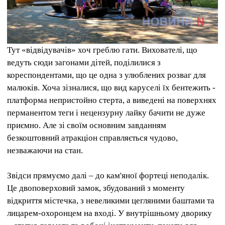
Тут «відвідувачів» хоч греблю гати. Вихователі, що
ведуть сюди загонами дітей, поділилися з
кореспондентами, що це одна з улюблених розваг для
малюків. Хоча зізналися, що вид каруселі їх бентежить -
платформа непристойно стерта, а виведені на поверхнях
перманентом теги і нецензурну лайку бачити не дуже
приємно. Але зі своїм основним завданням
безкоштовний атракціон справляється чудово,
незважаючи на стан.
Звідси прямуємо далі – до кам'яної фортеці неподалік.
Це двоповерховий замок, збудований з моменту
відкриття містечка, з невеликими цегляними баштами та
лицарем-охоронцем на вході. У внутрішньому дворику