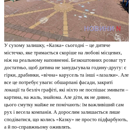
У сухому залишку, «Казка» сьогодні – це дитяче
містечко, яке тримається скоріше на любові місцевих,
ніж на реальному наповненні. Безкоштовних розваг тут
достатньо, щоб дитина не занудьгувала годину-другу: є
гірки, драбинки, «вічна» карусель та інші «лазалки». Але
все це потребує уваги: ​​обшарпані фасади, закриті
локації та безліч графіті, які ніхто не поспішає змивати –
картина, на жаль, знайома. Але діти, як не дивно,
цього смутку майже не помічають: їм важливіший сам
рух і весела компанія. А дорослим залишається лише
сподіватися, що колись «Казку» не просто підфарбують,
а й по-справжньому оживлять.