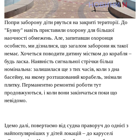
Попри заборону діти рвуться на закриті території. До
"Буяну" навіть приставили охорону для більшої
наочності обмежень. Але, запитавши охоронця
особисто, ми дізналися, що загалом заборони як такої
немає. Хочеться поводити дитину містком до корабля –
будь ласка. Наявність сигнальної стрічки більш
номінальна: залишилася ще з тих часів, коли з дна
басейну, на якому розташований корабель, знімали
плитку. Перманентно ремонтні роботи тут
продовжуються, і коли вони закінчаться поки що
невідомо.
Ідемо далі, повертаємо від судна праворуч до однієї з
найпопулярніших у дітей локацій – до каруселі