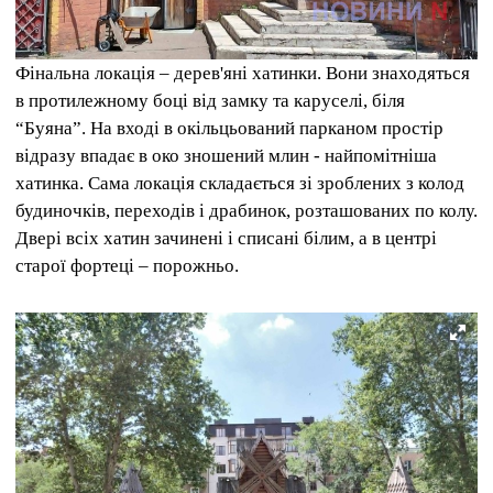
Фінальна локація – дерев'яні хатинки. Вони знаходяться
в протилежному боці від замку та каруселі, біля
“Буяна”. На вході в окільцьований парканом простір
відразу впадає в око зношений млин - найпомітніша
хатинка. Сама локація складається зі зроблених з колод
будиночків, переходів і драбинок, розташованих по колу.
Двері всіх хатин зачинені і списані білим, а в центрі
старої фортеці – порожньо.