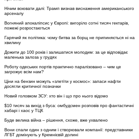
Нічим воювати далі: Трамп визнав виснаження американського
арсеналу
Вогняний апокаліпсис у Європі: вигоріло сотні тисяч гектарів,
пожежі розростаються
Гарячий як політика: чому битва за борщ не припиняється ні на
хвилину
Дожити до 100 років і залишатися молодим: за це відповідає
маленька залоза у грудях
Роботу одеських портів практично паралізовано – чим це
загрожує всім нам?
Ціни на бензин можуть «злетіти у космос»: запаси нафти
досягли критичної позначки
Новий головком ЗСУ: хто він і що про нього відомо
$10 тисяч за вихід з буса: омбудсмен розповів про фантастичні
хабарі і хаос у ТЦК
Буде велика війна – рішення, схоже, вже ухвалено
Вони спали один з одним і створювали компанії: представники
ЛГБТ домінують у Кремнієвій долині