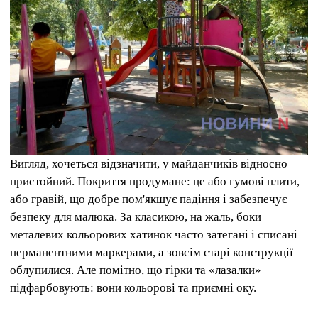
Вигляд, хочеться відзначити, у майданчиків відносно
пристойний. Покриття продумане: це або гумові плити,
або гравій, що добре пом'якшує падіння і забезпечує
безпеку для малюка. За класикою, на жаль, боки
металевих кольорових хатинок часто затегані і списані
перманентними маркерами, а зовсім старі конструкції
облупилися. Але помітно, що гірки та «лазалки»
підфарбовують: вони кольорові та приємні оку.