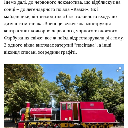
Ідемо далі, до червоного локомотива, що відблискує на
сонці – до легендарного поїзда «Казки». Як і
майданчики, він знаходиться біля головного входу до
дитячого містечка. Зовні це величезна конструкція
контрастних кольорів: червоного, чорного та жовтого.
Фарбування свіже: все ж поїзд відреставрували рік тому.
З одного вікна виглядає затертий "посіпака", а інші
віконця списані зсередини графіті.