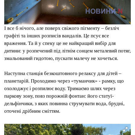
І все б нічого, але поверх свіжого пігменту – безліч
графіті та інших розписів вандалів. Це псує все
враження. Та й у спеку це не найкращий вибір для
дитини: у розпечений під літнім сонцем металевий потяг,
змальований гидотою, пускати малечу не хочеться.
Наступна станція безкоштовного релаксу для дітей –
планетарій. Проходимо через «туманчик» - рамку, що
охолоджує і розпилює воду. Тримаємо шлях через
паркову зону, повз порожній фонтан: його статуї-
дельфінчики, з яких повинна струмувати вода, брудні,
оточені дрібним сміттям.