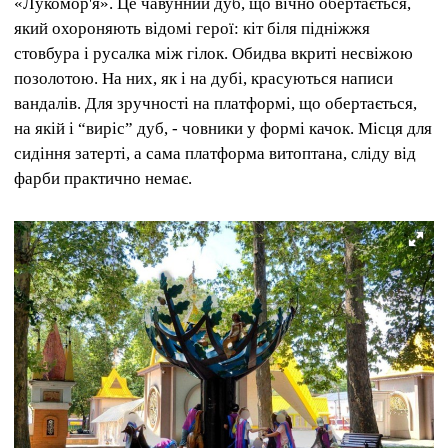
«Лукомор'я». Це чавунний дуб, що вічно обертається,
який охороняють відомі герої: кіт біля підніжжя
стовбура і русалка між гілок. Обидва вкриті несвіжою
позолотою. На них, як і на дубі, красуються написи
вандалів. Для зручності на платформі, що обертається,
на якій і “виріс” дуб, - човники у формі качок. Місця для
сидіння затерті, а сама платформа витоптана, сліду від
фарби практично немає.