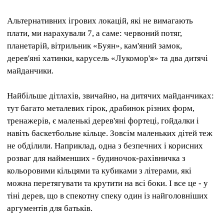
Альтернативних ігрових локацій, які не вимагають
плати, ми нарахували 7, а саме: червоний потяг,
планетарій, вітрильник «Буян», кам'яний замок,
дерев'яні хатинки, карусель «Лукомор'я» та два дитячі
майданчики.
Найбільше дітлахів, звичайно, на дитячих майданчиках:
тут багато металевих гірок, драбинок різних форм,
тренажерів, є маленькі дерев'яні фортеці, гойдалки і
навіть баскетбольне кільце. Зовсім маленьких дітей теж
не обділили. Наприклад, одна з безпечних і корисних
розваг для найменших - будиночок-рахівничка з
кольоровими кільцями та кубиками з літерами, які
можна перетягувати та крутити на всі боки. І все це - у
тіні дерев, що в спекотну спеку один із найголовніших
аргументів для батьків.