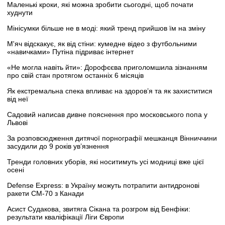
Маленькі кроки, які можна зробити сьогодні, щоб почати
худнути
Мінісумки більше не в моді: який тренд прийшов їм на зміну
М'яч відскакує, як від стіни: кумедне відео з футбольними
«навичками» Путіна підриває інтернет
«Не могла навіть йти»: Дорофєєва приголомшила зізнанням
про свій стан протягом останніх 6 місяців
Як екстремальна спека впливає на здоров’я та як захиститися
від неї
Садовий написав дивне пояснення про московського попа у
Львові
За розповсюдження дитячої порнографії мешканця Вінниччини
засудили до 9 років ув’язнення
Тренди головних уборів, які носитимуть усі модниці вже цієї
осені
Defense Express: в Україну можуть потрапити антидронові
ракети CM-70 з Канади
Асист Судакова, звитяга Сікана та розгром від Бенфіки:
результати кваліфікації Ліги Європи