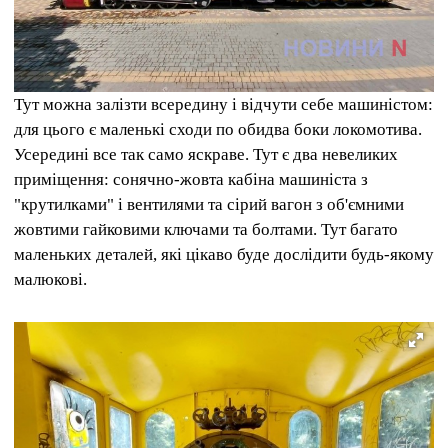
Тут можна залізти всередину і відчути себе машиністом:
для цього є маленькі сходи по обидва боки локомотива.
Усередині все так само яскраве. Тут є два невеликих
приміщення: сонячно-жовта кабіна машиніста з
"крутилками" і вентилями та сірий вагон з об'ємними
жовтими гайковими ключами та болтами. Тут багато
маленьких деталей, які цікаво буде дослідити будь-якому
малюкові.