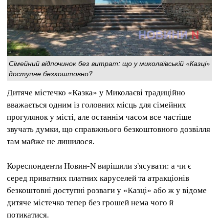
Сімейний відпочинок без витрат: що у миколаївській «Казці»
доступне безкоштовно?
Дитяче містечко «Казка» у Миколаєві традиційно
вважається одним із головних місць для сімейних
прогулянок у місті, але останнім часом все частіше
звучать думки, що справжнього безкоштовного дозвілля
там майже не лишилося.
Кореспонденти Новин-N вирішили з'ясувати: а чи є
серед приватних платних каруселей та атракціонів
безкоштовні доступні розваги у «Казці» або ж у відоме
дитяче містечко тепер без грошей нема чого й
потикатися.