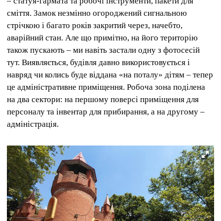
– статуя-гармата та робочі інструменти, пакети для
сміття. Замок незмінно огороджений сигнальною
стрічкою і багато років закритий через, начебто,
аварійний стан. Але що примітно, на його територію
також пускають – ми навіть застали одну з фотосесій
тут. Виявляється, будівля давно використовується і
навряд чи колись буде віддана «на поталу» дітям – тепер
це адміністративне приміщення. Робоча зона поділена
на два сектори: на першому поверсі приміщення для
персоналу та інвентар для прибирання, а на другому –
адміністрація.