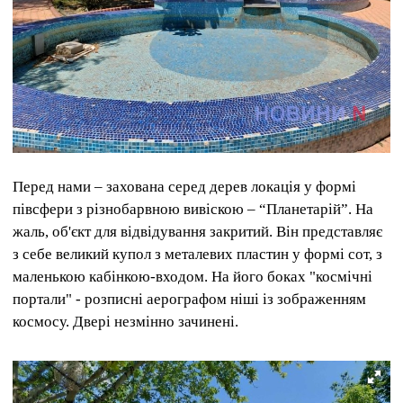
Перед нами – захована серед дерев локація у формі
півсфери з різнобарвною вивіскою – “Планетарій”. На
жаль, об'єкт для відвідування закритий. Він представляє
з себе великий купол з металевих пластин у формі сот, з
маленькою кабінкою-входом. На його боках "космічні
портали" - розписні аерографом ніші із зображенням
космосу. Двері незмінно зачинені.