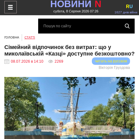
НОВИНИ
N
R
U
субота, 8 Серпня 2026 07:26
1627 днів війни
ГОЛОВНА
СТАТТІ
Сімейний відпочинок без витрат: що у
миколаївській «Казці» доступне безкоштовно?
читать на русском
08.07.2026 в 14:10
2269
Вікторія Груздова