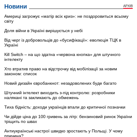
Новини
АРХІВ
Америці загрожує «матір всіх криз»: не поздоровиться всьому
світу
Доля війни в Україні вирішується у небі
Від черг із добровольців до «бусифікації»: еволюція ТЦК в
Україні
Кill Switch – на що здатна «червона кнопка» для штучного
інтелекту
Хто втратив право на відстрочку від мобілізації за новим
законом: список
Новий дизайн євробанкнот: незадоволених буде багато
Штучний інтелект виходить з-під контролю: розробники
налякані та закликають до обмежень
Тиха бідність: доходи українців впали до критичної позначки
Чи дійде ціна до 100 гривень за літр: бензиновий ринок України
тріщить по швах
Антиукраїнські настрої швидко зростають у Польщі. У чому
причина?